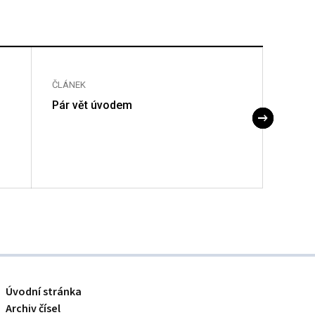
ČLÁNEK
ČLÁNE
Pár vět úvodem
Diagn
reflux
otitid
Úvodní stránka
Archiv čísel