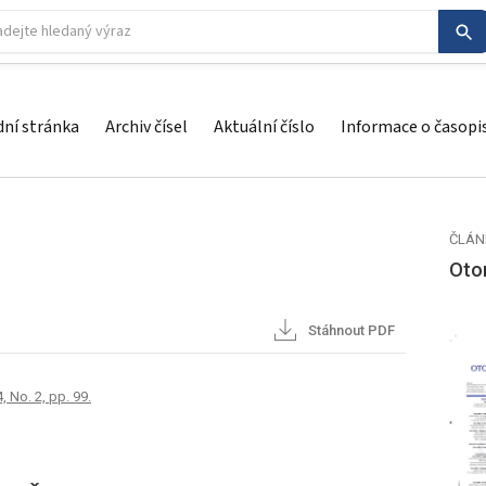
ní stránka
Archiv čísel
Aktuální číslo
Informace o časopi
ČLÁN
Otor
Stáhnout PDF
, No. 2, pp. 99.