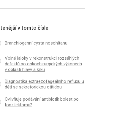
tenější v tomto čísle
Branchiogenní cysta nosohltanu
Volné laloky v rekonstrukci rozsáhlých
defektů po onkochirurgických výkonech
v oblasti hlavy a krku
Diagnostika extraezofageálního refluxu u
dětí se sekretorickou otitidou
Ovlivňuje podávání antibiotik bolest po
tonzilektomii?