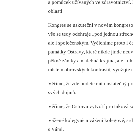
a pomůcek užívaných ve zdravotnictví. 
oblasti.
Kongres se uskuteční v novém kongreso
vše se tedy odehraje „pod jednou střec
ale i společenským. Vyčleníme proto i ča
památky Ostravy, které nikde jinde neuvi
pěkné zámky a malebná krajina, ale i uhl
místem obrovských kontrastů, využijte m
Věříme, že zde budete mít dostatečný p
svých dojmů.
Věříme, že Ostrava vytvoří pro taková 
Vážené kolegyně a vážení kolegové, srd
s Vámi.