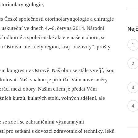
otorinolaryngologie,
s České společnosti otorinolaryngologie a chirurgie
ě uskuteční ve dnech 4.–6. června 2014. Národní
Nejč
ší odborné a společenské akce v našem oboru, se
 Ostrava, ale i celý region, kraj „razovity“, prošly
em kongresu v Ostravě. Náš obor se stále vyvíjí, jsou
skutovat. Naší snahou je přiblížit Vám nové směry
upráci mezi obory. Naším cílem je předat Vám
ích kurzů, kulatých stolů, volných sdělení, ale
te se zde i se zahraničními významnými
stí pro setkání s dovozci zdravotnické techniky, léků