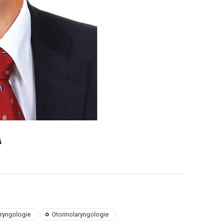
A
aryngologie
Otorinolaryngologie