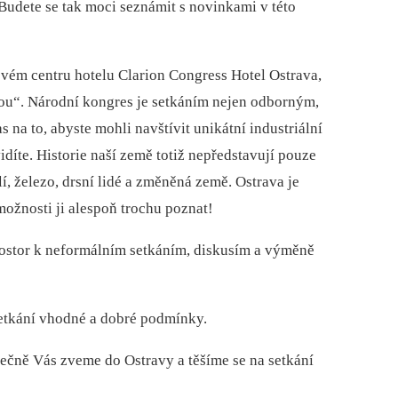
Budete se tak moci seznámit s novinkami v této
vém centru hotelu Clarion Congress Hotel Ostrava,
hou“. Národní kongres je setkáním nejen odborným,
s na to, abyste mohli navštívit unikátní industriální
díte. Historie naší země totiž nepředstavují pouze
í, železo, drsní lidé a změněná země. Ostrava je
ožnosti ji alespoň trochu poznat!
rostor k neformálním setkáním, diskusím a výměně
setkání vhodné a dobré podmínky.
ečně Vás zveme do Ostravy a těšíme se na setkání