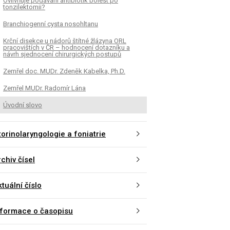
Ovlivňuje podávání antibiotik bolest po
tonzilektomii?
Branchiogenní cysta nosohltanu
Krční disekce u nádorů štítné žlázyna ORL
pracovištích v ČR – hodnocení dotazníku a
návrh sjednocení chirurgických postupů
Zemřel doc. MUDr. Zdeněk Kabelka, Ph.D.
Zemřel MUDr. Radomír Lána
Úvodní slovo
torinolaryngologie a foniatrie
chiv čísel
tuální číslo
nformace o časopisu