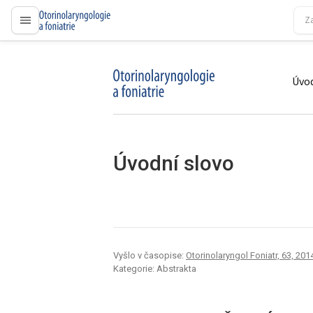
proLékaře.cz
Úvod
proLékaře.cz
Úvodní slovo
Vyšlo v časopise:
Otorinolaryngol Foniatr, 63, 2014
Kategorie: Abstrakta