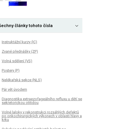
šechny články tohoto čísla
Instruktážní kurzy (IC)
Zvané přednášky (ZP)
Volná sdělení (VS)
Postery (P)
Nelékařská sekce (NLS)
Pár vět úvodem
Diagnostika extraezofageálního refluxu u dětí se
sekretorickou otitidou
Volné laloky v rekonstrukci rozsáhlých defektů
po onkochirurgických výkonech v oblasti hlavy a
krku