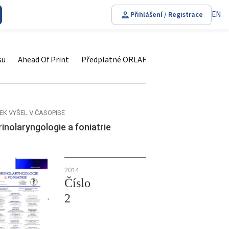
EN
Přihlášení / Registrace
su
Ahead Of Print
Předplatné ORLAF
EK VYŠEL V ČASOPISE
inolaryngologie a foniatrie
2014
Číslo
2