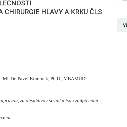
OLEČNOSTI
 CHIRURGIE HLAVY A KRKU ČLS
V
c. MUDr. Pavel Komínek, Ph.D., MBAMUDr.
 úpravou, za obsahovou stránku jsou zodpovědní
ácena.