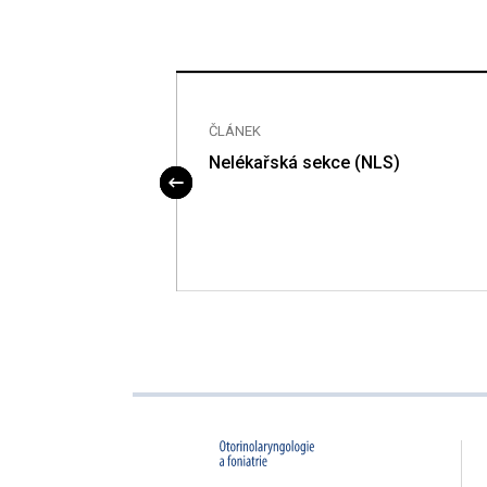
ČLÁNEK
Nelékařská sekce (NLS)
proLékaře.cz