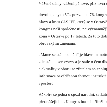
Vážené dámy, vážení pánové, příznivci 
dovolte, abych Vás pozval na 76. kongre
hlavy a krku ČLS JEP, který se v Ostrav
kongres naší společnosti, nejvýznamněj
koná v Ostravě po 17 letech. Za tuto dobu
obrovskými změnami.
„Máme se stále co učit“ je hlavním mott
zde stále nové výzvy a je stále o čem di
a aktuality v oboru se zřetelem na spol
informace osvědčenou formou instruktážn
i posterů.
Ačkoliv se jedná o sjezd národní, setká
přednášejícími. Kongres bude i příležito