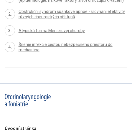
(epidemiologie, rizikové faktory, život ohrožující krvácení)
Obstrukční syndrom spánkové apnoe - srovnání efektivity
různých chirurgických přístupů
Atypická forma Menierovej choroby
Šírenie infekcie cestou nebezpečného priestoru do
mediastina
proLékaře.cz
Úvodní stránka