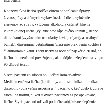
intervencia.
Konzervatívna liečba spočíva okrem odporúčania úpravy
životosprávy a diétnych zvykov (neslaná diéta, vylúčenie
alergénov zo stravy, vylúčenie alkoholu a cigariet) hlavne
v kortikoidnej liečbe (využitie protizápalového účinku ), liečbe
diuretikami (zvyšovaním osmolarity krvi, perilymfy a striálnych
buniek), diazepínmi, betahistínmi (zlepšenie prekrvenia kochley)
či antihistaminikami. Efekt liečby sa hodnotí najskôr o 30 dní, no
liečbu ako neúčinnú považujeme, ak nedôjde k zlepšeniu stavu po
90-dňovej terapii.
Všetci pacienti zo súboru boli liečení konzervatívne.
Medikamentózna liečba (kortikoidy, antihistaminiká, diuretiká,
diazepíny) bola veľmi úspešná u 4 pacientov, keď došlo k úprave
sluchu na normu, aj keď u dvoch pacientov až po opakovanej
liečbe. Štyria pacienti udávali po liečbe subjektívne zlepšenie