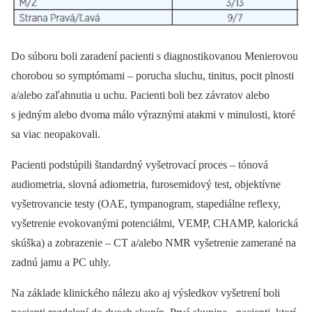
Do súboru boli zaradení pacienti s diagnostikovanou Menierovou
chorobou so symptómami –⁠ porucha sluchu, tinitus, pocit plnosti
a/alebo zaľahnutia u uchu. Pacienti boli bez závratov alebo
s jedným alebo dvoma málo výraznými atakmi v minulosti, ktoré
sa viac neopakovali.
Pacienti podstúpili štandardný vyšetrovací proces –⁠ tónová
audiometria, slovná adiometria, furosemidový test, objektívne
vyšetrovancie testy (OAE, tympanogram, stapediálne reflexy,
vyšetrenie evokovanými potenciálmi, VEMP, CHAMP, kalorická
skúška) a zobrazenie –⁠ CT a/alebo NMR vyšetrenie zamerané na
zadnú jamu a PC uhly.
Na základe klinického nálezu ako aj výsledkov vyšetrení boli