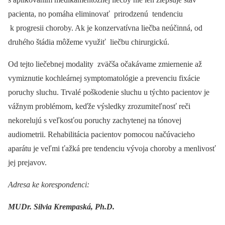
pacienta, no pomáha eliminovať prirodzenú tendenciu
k progresii choroby. Ak je konzervatívna liečba neúčinná, od
druhého štádia môžeme využiť liečbu chirurgickú.
Od tejto liečebnej modality zväčša očakávame zmiernenie až
vymiznutie kochleárnej symptomatológie a prevenciu fixácie
poruchy sluchu. Trvalé poškodenie sluchu u týchto pacientov je
vážnym problémom, keďže výsledky zrozumiteľnosť reči
nekorelujú s veľkosťou poruchy zachytenej na tónovej
audiometrii. Rehabilitácia pacientov pomocou načúvacieho
aparátu je veľmi ťažká pre tendenciu vývoja choroby a menlivosť
jej prejavov.
Adresa ke korespondenci:
MUDr. Silvia Krempaská, Ph.D.