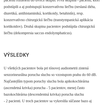
pacienti rozdelení do dvoch skupín. Prvá skupina -⁠ pacienti, ktorí
podstúpili a aj podstupujú konzervatívnu liečbu (neslaná diéta,
diuretiká, antihistaminiká, kortikoidy, betahistín), resp.
konzervatívno chirurgickú liečbu (transtympanická aplikácia
kortikoidov). Druhá skupina pacientov podstúpila chirurgickú
liečbu (dekompresia saccus endolymphaticus).
VÝSLEDKY
U všetkých pacientov bola pri tónovej audiometrii zistená
senzorineurálna porucha sluchu so vzostupom prahu do 60 dB.
Najčastejším typom poruchy sluchu bola apikokochleárna
(ascendetná krivka) porucha -⁠ 5 pacientov, menej často
bazokochleárna (descendentná krivka) porucha sluchu
-⁠ 2 pacienti. U troch pacientov sa vykreslila súčasne bazo aj