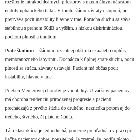
rozšírenie intrakochleárnych priestorov s maximálnym nárastom
endolymphatického tlaku. V tomto štádiu závraty ustupujú, no
pretrváva pocit instability hlavne v tme. Porucha sluchu sa stáva
stabilnou s prahom 60dB a vyšším, s nízkou diskrimináciou,
pocitom plnosti a tinnitom.
Piate štádium
–⁠ štádium rozsiahlej obštrukcie a/alebo ruptúry
membranózneho labyrintu. Dochádza k úplnej strate sluchu, pocit
plnosti sa stráca, závraty ustávajú. Pacient má občas pocit
instability, hlavne v tme.
Priebeh Menierovej choroby je variabilný. U väčšiny pacientov
má choroba tendenciu prirodzenej progresie a pacienti
prechádzajú z prvého štádia do druhého, nezriedka potom aj do
tretieho, štvrtého, či piateho štádia.
Táto klasifikácia je jednoduchá, pomerne prehľadná a v praxi pri
liečbe pacientov dobre použiteľná. Je zrejmé, že podľa týchto