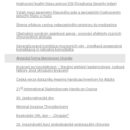
Hodnocení kvality hlasu pomocí DSI (Dysphonia Severity Index)
Vztah mezi parametry hlasového pole a percepčním hodnocením
poruchy hlasu u mužů
Šírenie infekcie cestou nebezpečného priestoru do mediastina
Obstrukční syndrom spánkové apnoe - srovnání efektivity různých
chirurgických přístupů
Generalizovaná trombóza mozgových vén - zriedkavá pooperačná
komplikácia či náhodná komorbidita
Atypická forma Menierovej choroby
Krvácení po tonzilektomii – literární přehled (epidemiologie, rizikové
faktory, život ohrožující krvácení)
Česká verze dotazníku Hearing Handicap Inventory for Adults
st
21
International Sialendoscopy Hands-on Course
XII. česko-německé dny
Minimal Invasive Thyroidectomy
Beskydský ORL den – „Chrápání“
26. mezinárodní kurz endoskopické endonazální chirurgie