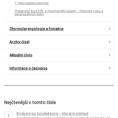
7. HNO-Update-Seminar
Preparační kurz ORL s mezinárodní účastí – chirurgie nosu a
paranazálních dutin
Otorinolaryngologie a foniatrie
Archiv čísel
Aktuální číslo
Informace o časopisu
Nejčtenější v tomto čísle
Krvácení po tonzilektomii – literární přehled