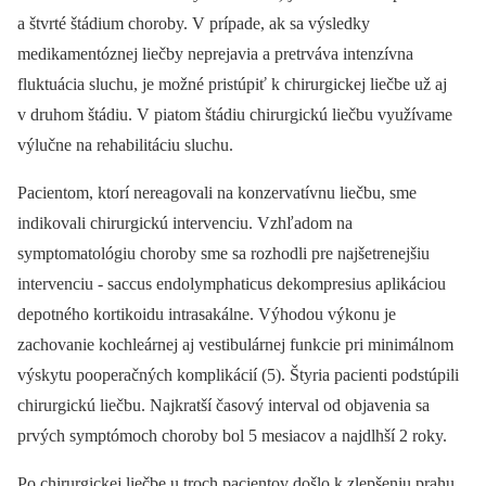
a štvrté štádium choroby. V prípade, ak sa výsledky
medikamentóznej liečby neprejavia a pretrváva intenzívna
fluktuácia sluchu, je možné pristúpiť k chirurgickej liečbe už aj
v druhom štádiu. V piatom štádiu chirurgickú liečbu využívame
výlučne na rehabilitáciu sluchu.
Pacientom, ktorí nereagovali na konzervatívnu liečbu, sme
indikovali chirurgickú intervenciu. Vzhľadom na
symptomatológiu choroby sme sa rozhodli pre najšetrenejšiu
intervenciu -⁠ saccus endolymphaticus dekompresius aplikáciou
depotného kortikoidu intrasakálne. Výhodou výkonu je
zachovanie kochleárnej aj vestibulárnej funkcie pri minimálnom
výskytu pooperačných komplikácií (5). Štyria pacienti podstúpili
chirurgickú liečbu. Najkratší časový interval od objavenia sa
prvých symptómoch choroby bol 5 mesiacov a najdlhší 2 roky.
Po chirurgickej liečbe u troch pacientov došlo k zlepšeniu prahu