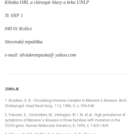
Klinika ORL a chirurgie hlavy a krku UNLP
Tr. SNP 1
040 01 Košice
Slovenská republika
e-mail: silviakrempaska@ yahoo.com
ZDROJE
1. Brookes, G. B.: Circulating immune complex in Meniere´s disease. Arch.
Otolaryngol. Head Neck Surg., 112, 1986, 5, s. 536-540.
2. Fransen, E., Verstreken, M., Verhagen, W. I. M. et al.: High prevalence of
symptoms of Meniere´s disease in three families with mutation in the
COCH gene. Human Molecular Genetics, 8, 1999, s. 1425-1429.