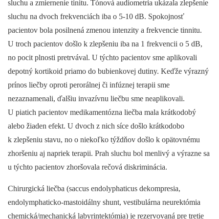
sluchu a zmiernenie tinitu. Tónová audiometria ukázala zlepšenie
sluchu na dvoch frekvenciách iba o 5-10 dB. Spokojnosť
pacientov bola posilnená zmenou intenzity a frekvencie tinnitu.
U troch pacientov došlo k zlepšeniu iba na 1 frekvencii o 5 dB,
no pocit plnosti pretrvával. U týchto pacientov sme aplikovali
depotný kortikoid priamo do bubienkovej dutiny. Keďže výrazný
prínos liečby oproti perorálnej či infúznej terapii sme
nezaznamenali, ďalšiu invazívnu liečbu sme neaplikovali.
U piatich pacientov medikamentózna liečba mala krátkodobý
alebo žiaden efekt. U dvoch z nich síce došlo krátkodobo
k zlepšeniu stavu, no o niekoľko týždňov došlo k opätovnému
zhoršeniu aj napriek terapii. Prah sluchu bol menlivý a výrazne sa
u týchto pacientov zhoršovala rečová diskriminácia.
Chirurgická liečba (saccus endolyphaticus dekompresia,
endolymphaticko-mastoidálny shunt, vestibulárna neurektómia
chemická/mechanická labyrintektómia) je rezervovaná pre tretie