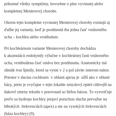
prítomné všetky symptómy, hovoríme o plne vyvinutej alebo
kompletnej Menierovej chorobe.
Okrem tejto kompletne vyvinutej Menierovej choroby existujú aj
ďalšie jej varianty, keď je postihnutá iba jedna časť vnútorného
ucha –⁠ kochlea alebo vestibulum.
Pri kochleárnom variante Menierovej choroby dochádza
k akumulácii endolymfy výlučne v kochleárnej časti vnútorného
ucha, vestibulárna časť ostáva bez postihnutia. Anatomicky má
slimák tvar špirály, ktorá sa vynie v 2 a pol závite smerom nahor.
Priestor v ductus cochlearis v oblasti apexu je užší ako v oblasti
bázy, preto je zvyčajne v tejto lokalite zmyslový epitel citlivejší na
tlakové zmeny tekutín v porovnaní so širšou bázou. To vysvetľuje
prečo sa hydrops kochley prejaví poruchou sluchu prevažne na
hlbokých frekvenciách (apex) a nie na vysokých frekvenciách
(báza kochley) (9).