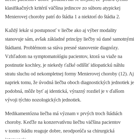
klasifikačných kritérií väčšina jedincov zo súboru atypickej
Menierovej choroby patrí do štádia 1 a niektorí do štádia 2.
Každý lekár si postupnosť v liečbe ako aj výber modality
stanovuje sám, avšak základné princípy liečby sú dané samotnými
štádiami. Problémom sa stáva presné stanovenie diagnózy.
Vzhľadom na symptomatológiu pacientov, ktorá sa viaže na
postinutie kochley, je niekedy ťažké odlíšiť idiopatickú náhlu
stratu sluchu od nekompletnej formy Menierovej choroby (12). Aj
napriek tomu, že úvodná liečba oboch diagnostických jednotiek je
podobná, môže byť aj identická, výrazný rozdiel je v ďalšom
vývoji týchto nozologických jednotiek.
Medikamentózna liečba má význam v prvých troch štádiách
choroby. Keďže na konzervatívnu liečbu väčšina pacientov
v tomto štádiu reaguje dobre, neodporúča sa chirurgická