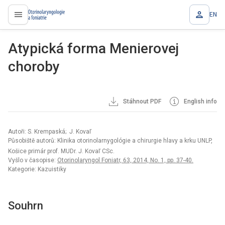
EN
proLékaře.cz
Atypická forma Menierovej
choroby
Stáhnout PDF
English info
Autoři: S. Krempaská; J. Kovaľ
Působiště autorů: Klinika otorinolarnygológie a chirurgie hlavy a krku UNLP,
Košice primár prof. MUDr. J. Kovaľ CSc.
Vyšlo v časopise:
Otorinolaryngol Foniatr, 63, 2014, No. 1, pp. 37-40.
Kategorie: Kazuistiky
Souhrn