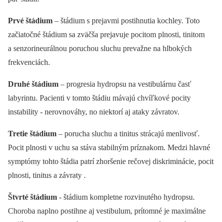
Prvé štádium
–⁠ štádium s prejavmi postihnutia kochley. Toto
začiatočné štádium sa zväčša prejavuje pocitom plnosti, tinitom
a senzorineurálnou poruchou sluchu prevažne na hlbokých
frekvenciách.
Druhé štádium
–⁠ progresia hydropsu na vestibulárnu časť
labyrintu. Pacienti v tomto štádiu mávajú chvíľkové pocity
instability -⁠ nerovnováhy, no niektorí aj ataky závratov.
Tretie štádium
–⁠ porucha sluchu a tinitus strácajú menlivosť.
Pocit plnosti v uchu sa stáva stabilným príznakom. Medzi hlavné
symptómy tohto štádia patrí zhoršenie rečovej diskriminácie, pocit
plnosti, tinitus a závraty .
Štvrté štádium
-⁠ štádium kompletne rozvinutého hydropsu.
Choroba naplno postihne aj vestibulum, prítomné je maximálne