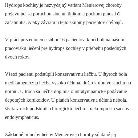
Hydrops kochley je nezvyčajný variant Menierovej choroby
prejavujúci sa poruchou sluchu, tinitom a pocitom plnosti či
zaľahnutia. Ataky závratu u tejto skupiny pacientov chýbajú.
V práci prezentujeme súbor 16 pacientov, ktorí boli na našom
pracovisku liečení pre hydrops kochley v priebehu posledných
dvoch rokov.
Všetci pacienti podstúpili konzervatívnu liečbu. U štyroch bola
medikamentózna liečba vysoko účinná, došlo k úprave sluchu na
normu. U troch sa liečba doplnila o intratympanické podávanie
depotných kortikoidov. U piatich konzervatívna účinná nebola,
štyria z nich podstúpili chirurgickú liečbu –⁠ dekompresiu saccus
endolymphaticus.
Základné princípy liečby Menierovej choroby sú dané jej