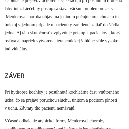
stabilitácie prejavov ochorenia sa skracujú pri postihnutí druhého
labyrintu. Liečebný postup sa stáva väčším problémom ak sa
Menierova choroba objaví na jedinom počujúcom uchu ako to
bolo aj v jednom prípade u pacientky zaradenej zatiaľ do štádia
jedna. Aj táto skutočnosť ovplyvňuje prístup k pacientovi, ktorý
ostáva aj napriek vytvorenej terapeutickej šablóne stále vysoko
individuálny.
ZÁVER
Pri hydropse kochley je postihnutá kochleárna časť vnútorného
ucha, čo sa prejaví poruchou sluchu, tinitom a pocitom plnosti
v uchu. Závraty títo pacienti nemávajú.
Včasné odhalenie atypickej formy Menierovej choroby
s aplikovaním medikamentóznej liečby nie len zlepšuje stav