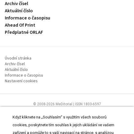
Archiv čísel
Aktuální číslo
Informace o časopisu
Ahead Of Print
Předplatné ORLAF
Úvodní stránka
Archiv čísel
Aktuální číslo
Informace o časopisu
Nastavení cookies
© 2008-2026 MeDitorial | ISSN 1803-6597
Stránky proLékaře.cz jsou určeny výhradně odborníkům ve
zdravotnictví.
Čtěte prohlášení
a
Zásady zpracování osobních údajů
.
Když kliknete na „Souhlasím“ s využitím všech souborů
cookies, poskytnete tím souhlas k jejich ukládání ve vašem
zařízení a pomůže to s vaší navigací na stránce, s analýzou