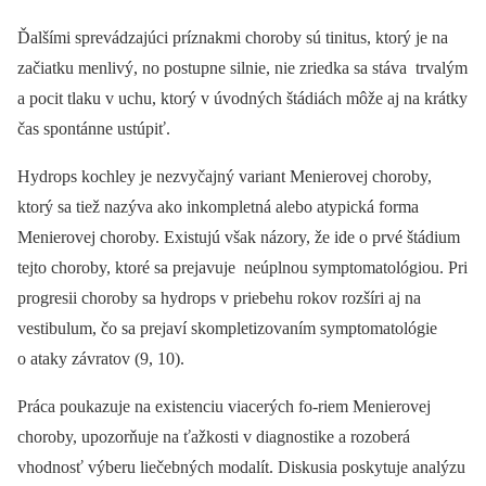
Ďalšími sprevádzajúci príznakmi choroby sú tinitus, ktorý je na
začiatku menlivý, no postupne silnie, nie zriedka sa stáva trvalým
a pocit tlaku v uchu, ktorý v úvodných štádiách môže aj na krátky
čas spontánne ustúpiť.
Hydrops kochley je nezvyčajný variant Menierovej choroby,
ktorý sa tiež nazýva ako inkompletná alebo atypická forma
Menierovej choroby. Existujú však názory, že ide o prvé štádium
tejto choroby, ktoré sa prejavuje neúplnou symptomatológiou. Pri
progresii choroby sa hydrops v priebehu rokov rozšíri aj na
vestibulum, čo sa prejaví skompletizovaním symptomatológie
o ataky závratov (9, 10).
Práca poukazuje na existenciu viacerých fo-riem Menierovej
choroby, upozorňuje na ťažkosti v diagnostike a rozoberá
vhodnosť výberu liečebných modalít. Diskusia poskytuje analýzu