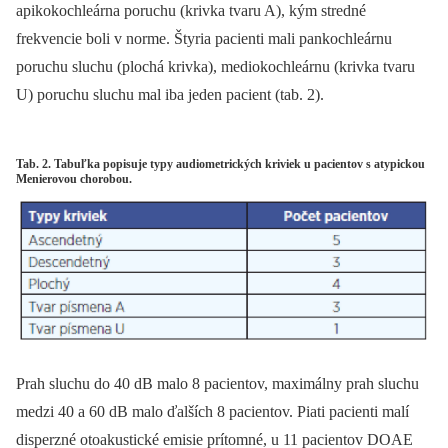
apikokochleárna poruchu (krivka tvaru A), kým stredné
frekvencie boli v norme. Štyria pacienti mali pankochleárnu
poruchu sluchu (plochá krivka), mediokochleárnu (krivka tvaru
U) poruchu sluchu mal iba jeden pacient (tab. 2).
Tab. 2. Tabuľka popisuje typy audiometrických kriviek u pacientov s atypickou
Menierovou chorobou.
Prah sluchu do 40 dB malo 8 pacientov, maximálny prah sluchu
medzi 40 a 60 dB malo ďalších 8 pacientov. Piati pacienti malí
disperzné otoakustické emisie prítomné, u 11 pacientov DOAE