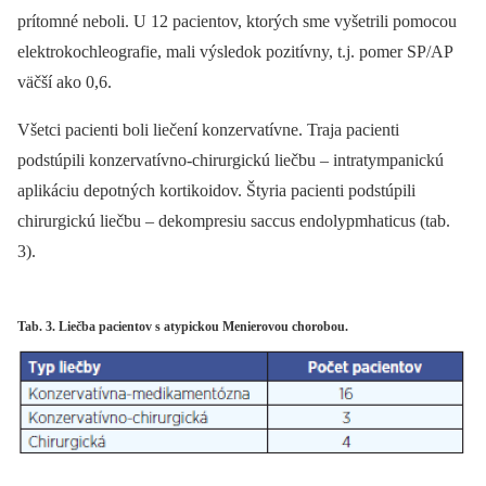
prítomné neboli. U 12 pacientov, ktorých sme vyšetrili pomocou
elektrokochleografie, mali výsledok pozitívny, t.j. pomer SP/AP
väčší ako 0,6.
Všetci pacienti boli liečení konzervatívne. Traja pacienti
podstúpili konzervatívno-chirurgickú liečbu –⁠ intratympanickú
aplikáciu depotných kortikoidov. Štyria pacienti podstúpili
chirurgickú liečbu –⁠ dekompresiu saccus endolypmhaticus (tab.
3).
Tab. 3. Liečba pacientov s atypickou Menierovou chorobou.