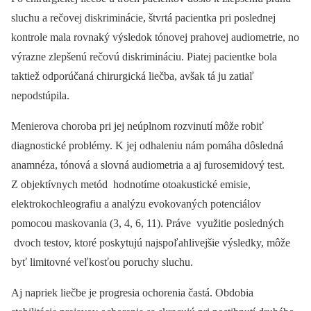
sluchu a rečovej diskriminácie, štvrtá pacientka pri poslednej
kontrole mala rovnaký výsledok tónovej prahovej audiometrie, no
výrazne zlepšenú rečovú diskrimináciu. Piatej pacientke bola
taktiež odporúčaná chirurgická liečba, avšak tá ju zatiaľ
nepodstúpila.
Menierova choroba pri jej neúplnom rozvinutí môže robiť
diagnostické problémy. K jej odhaleniu nám pomáha dôsledná
anamnéza, tónová a slovná audiometria a aj furosemidový test.
Z objektívnych metód hodnotíme otoakustické emisie,
elektrokochleografiu a analýzu evokovaných potenciálov
pomocou maskovania (3, 4, 6, 11). Práve využitie posledných
dvoch testov, ktoré poskytujú najspoľahlivejšie výsledky, môže
byť limitovné veľkosťou poruchy sluchu.
Aj napriek liečbe je progresia ochorenia častá. Obdobia