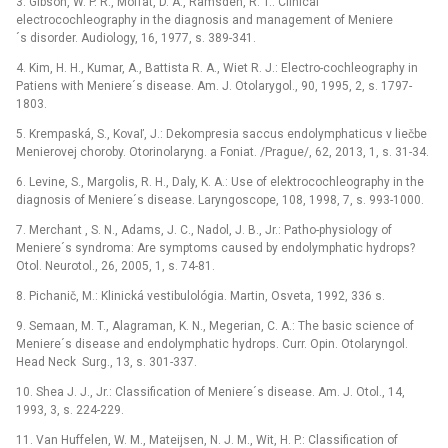
3. Gibson, W. P. R., Moffat, D. A., Ramsden, R. T.: Clinical
electrocochleography in the diagnosis and management of Meniere
´s disorder. Audiology, 16, 1977, s. 389-341.
4. Kim, H. H., Kumar, A., Battista R. A., Wiet R. J.: Electro-cochleography in
Patiens with Meniere´s disease. Am. J. Otolarygol., 90, 1995, 2, s. 1797-
1803.
5. Krempaská, S., Kovaľ, J.: Dekompresia saccus endolymphaticus v liečbe
Menierovej choroby. Otorinolaryng. a Foniat. /Prague/, 62, 2013, 1, s. 31-34.
6. Levine, S., Margolis, R. H., Daly, K. A.: Use of elektrocochleography in the
diagnosis of Meniere´s disease. Laryngoscope, 108, 1998, 7, s. 993-1000.
7. Merchant , S. N., Adams, J. C., Nadol, J. B., Jr.: Patho-physiology of
Meniere´s syndroma: Are symptoms caused by endolymphatic hydrops?
Otol. Neurotol., 26, 2005, 1, s. 74-81.
8. Pichanič, M.: Klinická vestibulológia. Martin, Osveta, 1992, 336 s.
9. Semaan, M. T., Alagraman, K. N., Megerian, C. A.: The basic science of
Meniere´s disease and endolymphatic hydrops. Curr. Opin. Otolaryngol.
Head Neck Surg., 13, s. 301-337.
10. Shea J. J., Jr.: Classification of Meniere´s disease. Am. J. Otol., 14,
1993, 3, s. 224-229.
11. Van Huffelen, W. M., Mateijsen, N. J. M., Wit, H. P.: Classification of