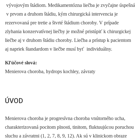
vývojovým štádiom. Medikamentózna liečba je zvyčajne úspešná
v prvom a druhom štádiu, kým chirurgická intervencia je
rezervovaná pre tretie a štvrté štádium choroby. V prípade
zlyhania konzervatívnej liečby je možné pristúpiť k chirurgickej
liečbe aj v druhom štádiu choroby. Liečba a prístup k pacientom
aj napriek štandardom v liečbe musí byť individuálny.
Kľúčové slová:
Menierova choroba, hydrops kochley, závraty
ÚVOD
Menierova choroba je progresívna choroba vnútorného ucha,
charakterizovaná pocitom plnosti, tinitom, fluktuujúcou poruchou
sluchu a závratmi (1, 2, 7, 8, 9, 12). Ak sú v klinickom obraze