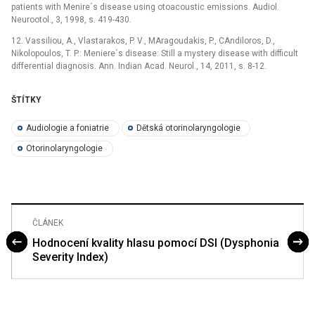
patients with Menire´s disease using otoacoustic emissions. Audiol.
Neurootol., 3, 1998, s. 419-430.
12. Vassiliou, A., Vlastarakos, P. V., MAragoudakis, P., CAndiloros, D.,
Nikolopoulos, T. P.: Meniere´s disease: Still a mystery disease with difficult
differential diagnosis. Ann. Indian Acad. Neurol., 14, 2011, s. 8-12.
ŠTÍTKY
Audiologie a foniatrie
Dětská otorinolaryngologie
Otorinolaryngologie
ČLÁNEK
Hodnocení kvality hlasu pomocí DSI (Dysphonia
Severity Index)