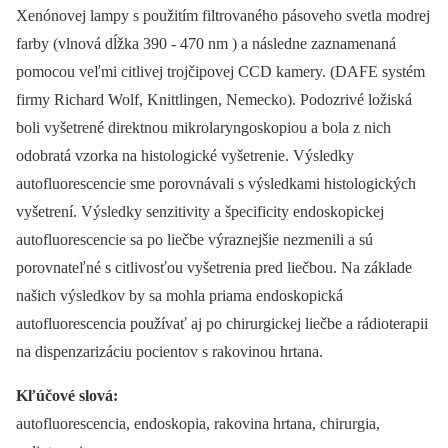
Xenónovej lampy s použitím filtrovaného pásoveho svetla modrej
farby (vlnová dĺžka 390 -⁠ 470 nm ) a následne zaznamenaná
pomocou veľmi citlivej trojčipovej CCD kamery. (DAFE systém
firmy Richard Wolf, Knittlingen, Nemecko). Podozrivé ložiská
boli vyšetrené direktnou mikrolaryngoskopiou a bola z nich
odobratá vzorka na histologické vyšetrenie. Výsledky
autofluorescencie sme porovnávali s výsledkami histologických
vyšetrení. Výsledky senzitivity a špecificity endoskopickej
autofluorescencie sa po liečbe výraznejšie nezmenili a sú
porovnateľné s citlivosťou vyšetrenia pred liečbou. Na základe
našich výsledkov by sa mohla priama endoskopická
autofluorescencia používať aj po chirurgickej liečbe a rádioterapii
na dispenzarizáciu pocientov s rakovinou hrtana.
Kľúčové slová:
autofluorescencia, endoskopia, rakovina hrtana, chirurgia,