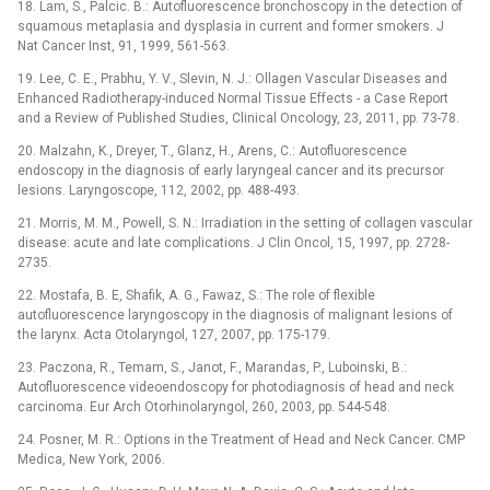
18. Lam, S., Palcic. B.: Autofluorescence bronchoscopy in the detection of
squamous metaplasia and dysplasia in current and former smokers. J
Nat Cancer Inst, 91, 1999, 561-563.
19. Lee, C. E., Prabhu, Y. V., Slevin, N. J.: Ollagen Vascular Diseases and
Enhanced Radiotherapy-induced Normal Tissue Effects -⁠ a Case Report
and a Review of Published Studies, Clinical Oncology, 23, 2011, pp. 73-78.
20. Malzahn, K., Dreyer, T., Glanz, H., Arens, C.: Autofluorescence
endoscopy in the diagnosis of early laryngeal cancer and its precursor
lesions. Laryngoscope, 112, 2002, pp. 488-493.
21. Morris, M. M., Powell, S. N.: Irradiation in the setting of collagen vascular
disease: acute and late complications. J Clin Oncol, 15, 1997, pp. 2728-
2735.
22. Mostafa, B. E, Shafik, A. G., Fawaz, S.: The role of flexible
autofluorescence laryngoscopy in the diagnosis of malignant lesions of
the larynx. Acta Otolaryngol, 127, 2007, pp. 175-179.
23. Paczona, R., Temam, S., Janot, F., Marandas, P., Luboinski, B.:
Autofluorescence videoendoscopy for photodiagnosis of head and neck
carcinoma. Eur Arch Otorhinolaryngol, 260, 2003, pp. 544-548.
24. Posner, M. R.: Options in the Treatment of Head and Neck Cancer. CMP
Medica, New York, 2006.