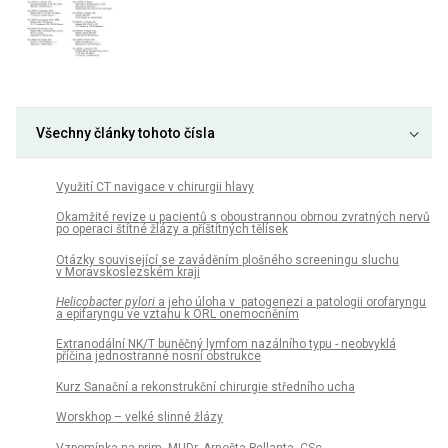
Všechny články tohoto čísla
Využití CT navigace v chirurgii hlavy
Okamžité revize u pacientů s oboustrannou obrnou zvratných nervů
po operaci štítné žlázy a příštítných tělísek
Otázky související se zaváděním plošného screeningu sluchu
v Moravskoslezském kraji
Helicobacter pylori
a jeho úloha v patogenezi a patologii orofaryngu
a epifaryngu ve vztahu k ORL onemocněním
Extranodální NK/T buněčný lymfom nazálního typu - neobvyklá
příčina jednostranné nosní obstrukce
Kurz Sanační a rekonstrukční chirurgie středního ucha
Worskhop – velké slinné žlázy
Vzpomínka na prim. MUDr. Arnošta Pellanta, CSc.