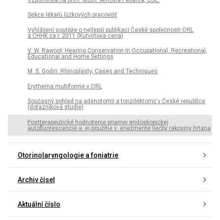
Sekce lékařů lůžkových pracovišť
Vyhlášení soutěže o nejlepší publikaci České společnosti ORL
a CHHK za r. 2011 (Kutvirtova cena)
V. W. Rawool: Hearing Conservation In Occupational, Recreational,
Educational and Home Settings
M. S. Godin: Rhinoplasty, Cases and Techniques
Erythema multiforme v ORL
Současný pohled na adenotomii a tonzilektomii v České republice
(dotazníková studie)
Postterapeutické hodnotenie priamej endoskopickej
autofluorescencie a ej použitie v enežmente liečby rakoviny hrtana
Otorinolaryngologie a foniatrie
Archiv čísel
Aktuální číslo