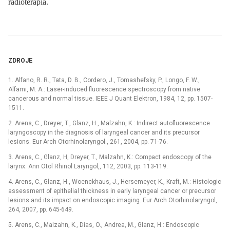
radioterapia.
ZDROJE
1. Alfano, R. R., Tata, D. B., Cordero, J., Tomashefsky, P., Longo, F. W.,
Alfami, M. A.: Laser-induced fluorescence spectroscopy from native
cancerous and normal tissue. IEEE J Quant Elektron, 1984, 12, pp. 1507-
1511.
2. Arens, C., Dreyer, T., Glanz, H., Malzahn, K.: Indirect autofluorescence
laryngoscopy in the diagnosis of laryngeal cancer and its precursor
lesions. Eur Arch Otorhinolaryngol., 261, 2004, pp. 71-76.
3. Arens, C., Glanz, H, Dreyer, T., Malzahn, K.: Compact endoscopy of the
larynx. Ann Otol Rhinol Laryngol,, 112, 2003, pp. 113-119.
4. Arens, C., Glanz, H., Woenckhaus, J., Hersemeyer, K., Kraft, M.: Histologic
assessment of epithelial thickness in early laryngeal cancer or precursor
lesions and its impact on endoscopic imaging. Eur Arch Otorhinolaryngol,
264, 2007, pp. 645-649.
5. Arens, C., Malzahn, K., Dias, O., Andrea, M., Glanz, H.: Endoscopic