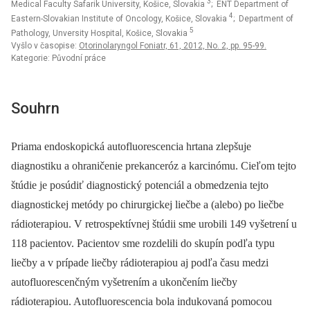
3
Medical Faculty Safarik University, Košice, Slovakia
; ENT Department of
4
Eastern-Slovakian Institute of Oncology, Košice, Slovakia
; Department of
5
Pathology, Unversity Hospital, Košice, Slovakia
Vyšlo v časopise:
Otorinolaryngol Foniatr, 61, 2012, No. 2, pp. 95-99.
Kategorie: Původní práce
Souhrn
Priama endoskopická autofluorescencia hrtana zlepšuje
diagnostiku a ohraničenie prekanceróz a karcinómu. Cieľom tejto
štúdie je posúdiť diagnostický potenciál a obmedzenia tejto
diagnostickej metódy po chirurgickej liečbe a (alebo) po liečbe
rádioterapiou. V retrospektívnej štúdii sme urobili 149 vyšetrení u
118 pacientov. Pacientov sme rozdelili do skupín podľa typu
liečby a v prípade liečby rádioterapiou aj podľa času medzi
autofluorescenčným vyšetrením a ukončením liečby
rádioterapiou. Autofluorescencia bola indukovaná pomocou