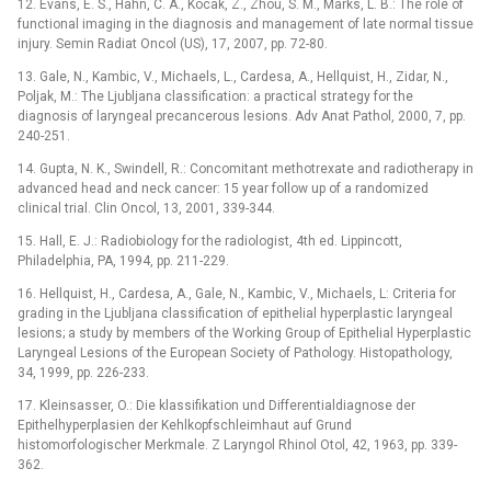
12. Evans, E. S., Hahn, C. A., Kocak, Z., Zhou, S. M., Marks, L. B.: The role of
functional imaging in the diagnosis and management of late normal tissue
injury. Semin Radiat Oncol (US), 17, 2007, pp. 72-80.
13. Gale, N., Kambic, V., Michaels, L., Cardesa, A., Hellquist, H., Zidar, N.,
Poljak, M.: The Ljubljana classification: a practical strategy for the
diagnosis of laryngeal precancerous lesions. Adv Anat Pathol, 2000, 7, pp.
240-251.
14. Gupta, N. K., Swindell, R.: Concomitant methotrexate and radiotherapy in
advanced head and neck cancer: 15 year follow up of a randomized
clinical trial. Clin Oncol, 13, 2001, 339-344.
15. Hall, E. J.: Radiobiology for the radiologist, 4th ed. Lippincott,
Philadelphia, PA, 1994, pp. 211-229.
16. Hellquist, H., Cardesa, A., Gale, N., Kambic, V., Michaels, L: Criteria for
grading in the Ljubljana classification of epithelial hyperplastic laryngeal
lesions; a study by members of the Working Group of Epithelial Hyperplastic
Laryngeal Lesions of the European Society of Pathology. Histopathology,
34, 1999, pp. 226-233.
17. Kleinsasser, O.: Die klassifikation und Differentialdiagnose der
Epithelhyperplasien der Kehlkopfschleimhaut auf Grund
histomorfologischer Merkmale. Z Laryngol Rhinol Otol, 42, 1963, pp. 339-
362.