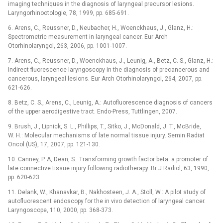
imaging techniques in the diagnosis of laryngeal precursor lesions.
Laryngorhinootologie, 78, 1999, pp. 685-691.
6. Arens, C., Reussner, D., Neubacher, H., Woenckhaus, J., Glanz, H.:
Spectrometric measurement in laryngeal cancer. Eur Arch
Otorhinolaryngol, 263, 2006, pp. 1001-1007.
7. Arens, C., Reussner, D., Woenckhaus, J., Leunig, A., Betz, C. S., Glanz, H.:
Indirect fluorescence laryngoscopy in the diagnosis of precancerous and
cancerous, laryngeal lesions. Eur Arch Otorhinolaryngol, 264, 2007, pp.
621-626.
8. Betz, C. S., Arens, C., Leunig, A.: Autofluorescence diagnosis of cancers
of the upper aerodigestive tract. Endo-Press, Tuttlingen, 2007.
9. Brush, J., Lipnick, S. L., Phillips, T., Sitko, J., McDonald, J. T., McBride,
W. H.: Molecular mechanisms of late normal tissue injury. Semin Radiat
Oncol (US), 17, 2007, pp. 121-130.
10. Canney, P. A, Dean, S.: Transforming growth factor beta: a promoter of
late connective tissue injury following radiotherapy. Br J Radiol, 63, 1990,
pp. 620-623.
11. Delank, W., Khanavkar, B., Nakhosteen, J. A., Stoll, W.: A pilot study of
autofluorescent endoscopy for the in vivo detection of laryngeal cancer.
Laryngoscope, 110, 2000, pp. 368-373.