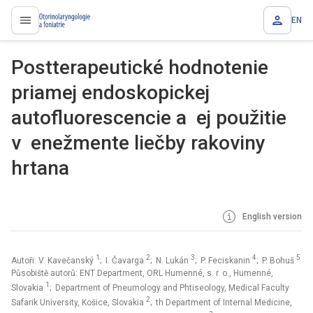
EN
proLékaře.cz
Postterapeutické hodnotenie
priamej endoskopickej
autofluorescencie a ej použitie
v enežmente liečby rakoviny
hrtana
English version
1
2
3
4
5
Autoři: V. Kavečanský
; I. Čavarga
; N. Lukán
; P. Feciskanin
; P. Bohuš
Působiště autorů: ENT Department, ORL Humenné, s. r. o., Humenné,
1
Slovakia
; Department of Pneumology and Phtiseology, Medical Faculty
2
Safarik University, Košice, Slovakia
; th Department of Internal Medicine,