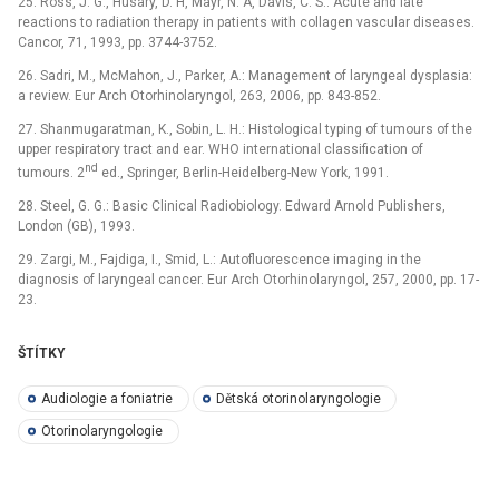
25. Ross, J. G., Husary, D. H, Mayr, N. A, Davis, C. S.: Acute and late
reactions to radiation therapy in patients with collagen vascular diseases.
Cancor, 71, 1993, pp. 3744-3752.
26. Sadri, M., McMahon, J., Parker, A.: Management of laryngeal dysplasia:
a review. Eur Arch Otorhinolaryngol, 263, 2006, pp. 843-852.
27. Shanmugaratman, K., Sobin, L. H.: Histological typing of tumours of the
upper respiratory tract and ear. WHO international classification of
nd
tumours. 2
ed., Springer, Berlin-Heidelberg-New York, 1991.
28. Steel, G. G.: Basic Clinical Radiobiology. Edward Arnold Publishers,
London (GB), 1993.
29. Zargi, M., Fajdiga, I., Smid, L.: Autofluorescence imaging in the
diagnosis of laryngeal cancer. Eur Arch Otorhinolaryngol, 257, 2000, pp. 17-
23.
ŠTÍTKY
Audiologie a foniatrie
Dětská otorinolaryngologie
Otorinolaryngologie