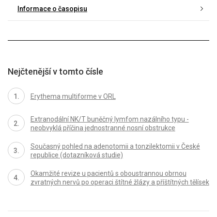
Informace o časopisu
Nejčtenější v tomto čísle
Erythema multiforme v ORL
Extranodální NK/T buněčný lymfom nazálního typu -
neobvyklá příčina jednostranné nosní obstrukce
Současný pohled na adenotomii a tonzilektomii v České
republice (dotazníková studie)
Okamžité revize u pacientů s oboustrannou obrnou
zvratných nervů po operaci štítné žlázy a příštítných tělísek