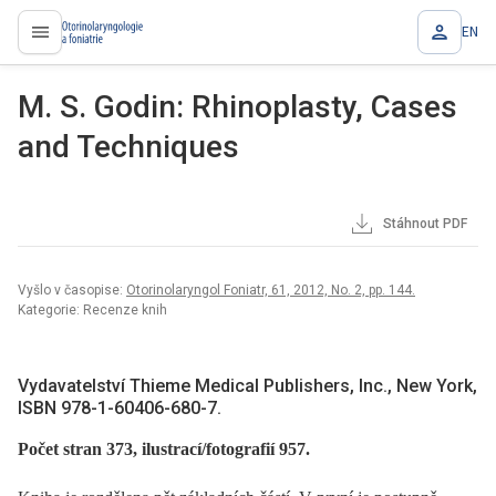
EN
proLékaře.cz
M. S. Godin: Rhinoplasty, Cases
and Techniques
Stáhnout PDF
Vyšlo v časopise:
Otorinolaryngol Foniatr, 61, 2012, No. 2, pp. 144.
Kategorie: Recenze knih
Vydavatelství Thieme Medical Publishers, Inc., New York,
ISBN 978-1-60406-680-7.
Počet stran 373, ilustrací/fotografií 957.