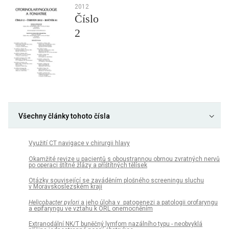
2012
Číslo
2
Všechny články tohoto čísla
Využití CT navigace v chirurgii hlavy
Okamžité revize u pacientů s oboustrannou obrnou zvratných nervů
po operaci štítné žlázy a příštítných tělísek
Otázky související se zaváděním plošného screeningu sluchu
v Moravskoslezském kraji
Helicobacter pylori
a jeho úloha v patogenezi a patologii orofaryngu
a epifaryngu ve vztahu k ORL onemocněním
Extranodální NK/T buněčný lymfom nazálního typu - neobvyklá