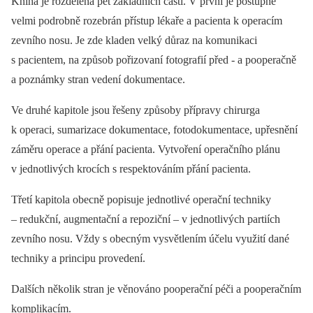
Kniha je rozdělena pět základních částí. V první je postupně
velmi podrobně rozebrán přístup lékaře a pacienta k operacím
zevního nosu. Je zde kladen velký důraz na komunikaci
s pacientem, na způsob pořizovaní fotografií před -⁠ a pooperačně
a poznámky stran vedení dokumentace.
Ve druhé kapitole jsou řešeny způsoby přípravy chirurga
k operaci, sumarizace dokumentace, fotodokumentace, upřesnění
záměru operace a přání pacienta. Vytvoření operačního plánu
v jednotlivých krocích s respektováním přání pacienta.
Třetí kapitola obecně popisuje jednotlivé operační techniky
–⁠ redukční, augmentační a repoziční –⁠ v jednotlivých partiích
zevního nosu. Vždy s obecným vysvětlením účelu využití dané
techniky a principu provedení.
Dalších několik stran je věnováno pooperační péči a pooperačním
komplikacím.