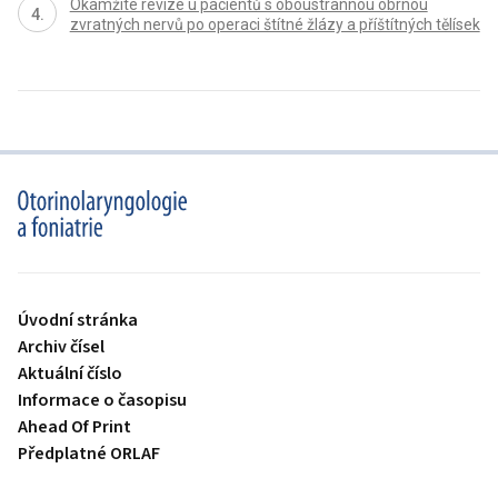
Okamžité revize u pacientů s oboustrannou obrnou
zvratných nervů po operaci štítné žlázy a příštítných tělísek
proLékaře.cz
Úvodní stránka
Archiv čísel
Aktuální číslo
Informace o časopisu
Ahead Of Print
Předplatné ORLAF