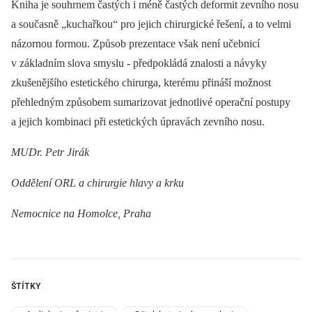
Kniha je souhrnem častých i méně častých deformit zevního nosu
a současně „kuchařkou“ pro jejich chirurgické řešení, a to velmi
názornou formou. Způsob prezentace však není učebnicí
v základním slova smyslu -⁠ předpokládá znalosti a návyky
zkušenějšího estetického chirurga, kterému přináší možnost
přehledným způsobem sumarizovat jednotlivé operační postupy
a jejich kombinaci při estetických úpravách zevního nosu.
MUDr. Petr Jirák
Oddělení ORL a chirurgie hlavy a krku
Nemocnice na Homolce, Praha
ŠTÍTKY