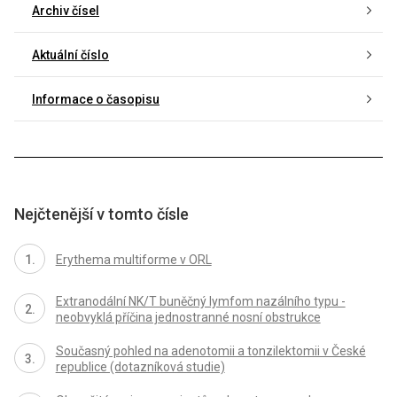
Archiv čísel
Aktuální číslo
Informace o časopisu
Nejčtenější v tomto čísle
Erythema multiforme v ORL
Extranodální NK/T buněčný lymfom nazálního typu -
neobvyklá příčina jednostranné nosní obstrukce
Současný pohled na adenotomii a tonzilektomii v České
republice (dotazníková studie)