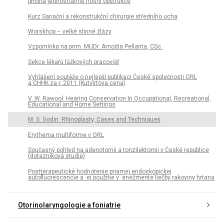
příčina jednostranné nosní obstrukce
Kurz Sanační a rekonstrukční chirurgie středního ucha
Worskhop – velké slinné žlázy
Vzpomínka na prim. MUDr. Arnošta Pellanta, CSc.
Sekce lékařů lůžkových pracovišť
Vyhlášení soutěže o nejlepší publikaci České společnosti ORL
a CHHK za r. 2011 (Kutvirtova cena)
V. W. Rawool: Hearing Conservation In Occupational, Recreational,
Educational and Home Settings
M. S. Godin: Rhinoplasty, Cases and Techniques
Erythema multiforme v ORL
Současný pohled na adenotomii a tonzilektomii v České republice
(dotazníková studie)
Postterapeutické hodnotenie priamej endoskopickej
autofluorescencie a ej použitie v enežmente liečby rakoviny hrtana
Otorinolaryngologie a foniatrie