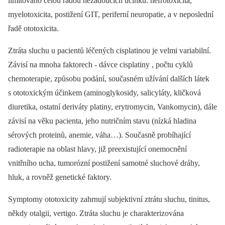
limitováno celou řadou nežádoucích účinků: nefrotoxicita,
myelotoxicita, postižení GIT, periferní neuropatie, a v neposlední
řadě ototoxicita.
Ztráta sluchu u pacientů léčených cisplatinou je velmi variabilní.
Závisí na mnoha faktorech -⁠ dávce cisplatiny , počtu cyklů
chemoterapie, způsobu podání, současném užívání dalších látek
s ototoxickým účinkem (aminoglykosidy, salicyláty, kličková
diuretika, ostatní deriváty platiny, erytromycin, Vankomycin), dále
závisí na věku pacienta, jeho nutričním stavu (nízká hladina
sérových proteinů, anemie, váha…). Současně probíhající
radioterapie na oblast hlavy, již preexistující onemocnění
vnitřního ucha, tumorózní postižení samotné sluchové dráhy,
hluk, a rovněž genetické faktory.
Symptomy ototoxicity zahrnují subjektivní ztrátu sluchu, tinitus,
někdy otalgii, vertigo. Ztráta sluchu je charakterizována