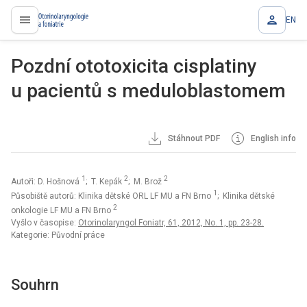
EN
proLékaře.cz
Pozdní ototoxicita cisplatiny
u pacientů s meduloblastomem
Stáhnout PDF
English info
1
2
2
Autoři: D. Hošnová
; T. Kepák
; M. Brož
1
Působiště autorů: Klinika dětské ORL LF MU a FN Brno
; Klinika dětské
2
onkologie LF MU a FN Brno
Vyšlo v časopise:
Otorinolaryngol Foniatr, 61, 2012, No. 1, pp. 23-28.
Kategorie: Původní práce
Souhrn