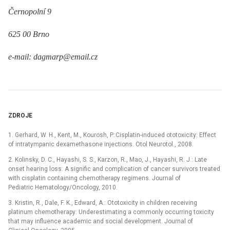
Černopolní 9
625 00 Brno
e-mail: dagmarp@email.cz
ZDROJE
1. Gerhard, W. H., Kent, M., Kourosh, P.:Cisplatin-induced ototoxicity: Effect
of intratympanic dexamethasone injections. Otol Neurotol., 2008.
2. Kolinsky, D. C., Hayashi, S. S., Karzon, R., Mao, J., Hayashi, R. J.: Late
onset hearing loss: A signific and complication of cancer survivors treated
with cisplatin containing chemotherapy regimens. Journal of
Pediatric Hematology/Oncology, 2010.
3. Kristin, R., Dale, F. K., Edward, A.: Ototoxicity in children receiving
platinum chemotherapy: Underestimating a commonly occurring toxicity
that may influence academic and social development. Journal of