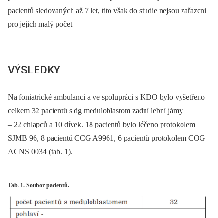
pacientů sledovaných až 7 let, tito však do studie nejsou zařazeni
pro jejich malý počet.
VÝSLEDKY
Na foniatrické ambulanci a ve spolupráci s KDO bylo vyšetřeno
celkem 32 pacientů s dg meduloblastom zadní lební jámy
–⁠ 22 chlapců a 10 dívek. 18 pacientů bylo léčeno protokolem
SJMB 96, 8 pacientů CCG A9961, 6 pacientů protokolem COG
ACNS 0034 (tab. 1).
Tab. 1. Soubor pacientů.