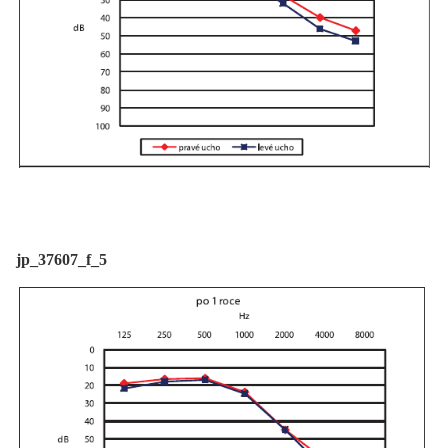
jp_37607_f_5