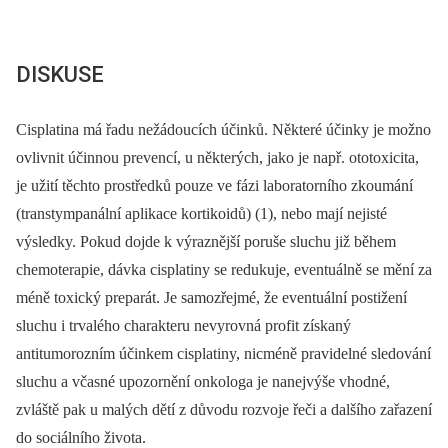
DISKUSE
Cisplatina má řadu nežádoucích účinků. Některé účinky je možno
ovlivnit účinnou prevencí, u některých, jako je např. ototoxicita,
je užití těchto prostředků pouze ve fázi laboratorního zkoumání
(transtympanální aplikace kortikoidů) (1), nebo mají nejisté
výsledky. Pokud dojde k výraznější poruše sluchu již během
chemoterapie, dávka cisplatiny se redukuje, eventuálně se mění za
méně toxický preparát. Je samozřejmé, že eventuální postižení
sluchu i trvalého charakteru nevyrovná profit získaný
antitumorozním účinkem cisplatiny, nicméně pravidelné sledování
sluchu a včasné upozornění onkologa je nanejvýše vhodné,
zvláště pak u malých dětí z důvodu rozvoje řeči a dalšího zařazení
do sociálního života.