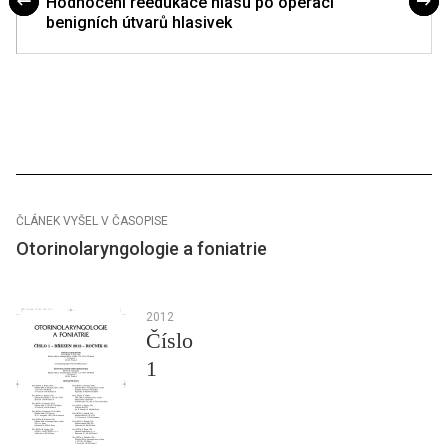
Hodnocení reedukace hlasu po operaci
benigních útvarů hlasivek
ČLÁNEK VYŠEL V ČASOPISE
Otorinolaryngologie a foniatrie
2012
Číslo
1