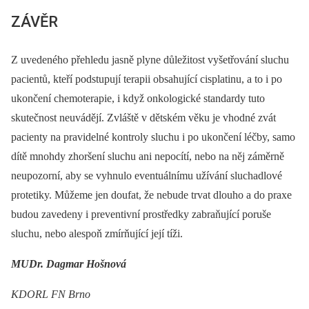
ZÁVĚR
Z uvedeného přehledu jasně plyne důležitost vyšetřování sluchu
pacientů, kteří podstupují terapii obsahující cisplatinu, a to i po
ukončení chemoterapie, i když onkologické standardy tuto
skutečnost neuvádějí. Zvláště v dětském věku je vhodné zvát
pacienty na pravidelné kontroly sluchu i po ukončení léčby, samo
dítě mnohdy zhoršení sluchu ani nepocítí, nebo na něj záměrně
neupozorní, aby se vyhnulo eventuálnímu užívání sluchadlové
protetiky. Můžeme jen doufat, že nebude trvat dlouho a do praxe
budou zavedeny i preventivní prostředky zabraňující poruše
sluchu, nebo alespoň zmírňující její tíži.
MUDr. Dagmar Hošnová
KDORL FN Brno