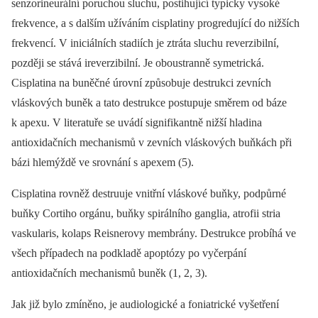
senzorineurální poruchou sluchu, postihující typicky vysoké
frekvence, a s dalším užíváním cisplatiny progredující do nižších
frekvencí. V iniciálních stadiích je ztráta sluchu reverzibilní,
později se stává ireverzibilní. Je oboustranně symetrická.
Cisplatina na buněčné úrovní způsobuje destrukci zevních
vláskových buněk a tato destrukce postupuje směrem od báze
k apexu. V literatuře se uvádí signifikantně nižší hladina
antioxidačních mechanismů v zevních vláskových buňkách při
bázi hlemýždě ve srovnání s apexem (5).
Cisplatina rovněž destruuje vnitřní vláskové buňky, podpůrné
buňky Cortiho orgánu, buňky spirálního ganglia, atrofii stria
vaskularis, kolaps Reisnerovy membrány. Destrukce probíhá ve
všech případech na podkladě apoptózy po vyčerpání
antioxidačních mechanismů buněk (1, 2, 3).
Jak již bylo zmíněno, je audiologické a foniatrické vyšetření