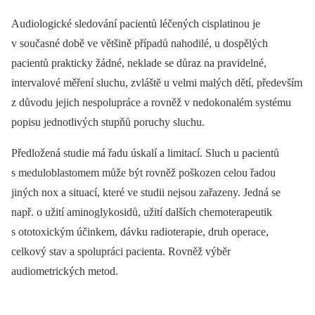
Audiologické sledování pacientů léčených cisplatinou je
v současné době ve většině případů nahodilé, u dospělých
pacientů prakticky žádné, neklade se důraz na pravidelné,
intervalové měření sluchu, zvláště u velmi malých dětí, především
z důvodu jejich nespolupráce a rovněž v nedokonalém systému
popisu jednotlivých stupňů poruchy sluchu.
Předložená studie má řadu úskalí a limitací. Sluch u pacientů
s meduloblastomem může být rovněž poškozen celou řadou
jiných nox a situací, které ve studii nejsou zařazeny. Jedná se
např. o užití aminoglykosidů, užití dalších chemoterapeutik
s ototoxickým účinkem, dávku radioterapie, druh operace,
celkový stav a spolupráci pacienta. Rovněž výběr
audiometrických metod.