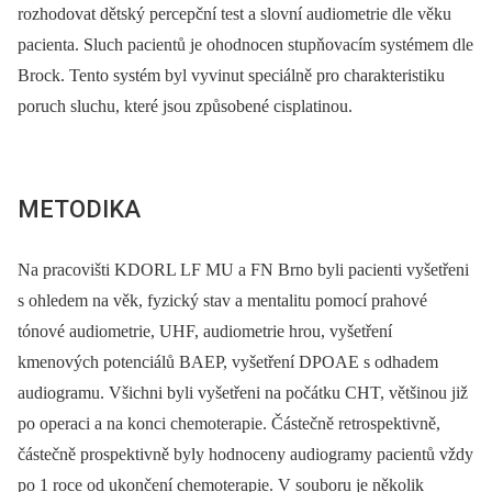
rozhodovat dětský percepční test a slovní audiometrie dle věku
pacienta. Sluch pacientů je ohodnocen stupňovacím systémem dle
Brock. Tento systém byl vyvinut speciálně pro charakteristiku
poruch sluchu, které jsou způsobené cisplatinou.
METODIKA
Na pracovišti KDORL LF MU a FN Brno byli pacienti vyšetřeni
s ohledem na věk, fyzický stav a mentalitu pomocí prahové
tónové audiometrie, UHF, audiometrie hrou, vyšetření
kmenových potenciálů BAEP, vyšetření DPOAE s odhadem
audiogramu. Všichni byli vyšetřeni na počátku CHT, většinou již
po operaci a na konci chemoterapie. Částečně retrospektivně,
částečně prospektivně byly hodnoceny audiogramy pacientů vždy
po 1 roce od ukončení chemoterapie. V souboru je několik