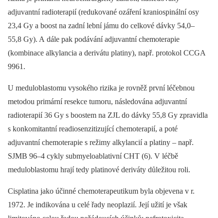
adjuvantní radioterapií (redukované ozáření kraniospinální osy
23,4 Gy a boost na zadní lební jámu do celkové dávky 54,0–
55,8 Gy). A dále pak podávání adjuvantní chemoterapie
(kombinace alkylancia a derivátu platiny), např. protokol CCGA
9961.
U meduloblastomu vysokého rizika je rovněž první léčebnou
metodou primární resekce tumoru, následována adjuvantní
radioterapií 36 Gy s boostem na ZJL do dávky 55,8 Gy zpravidla
s konkomitantní readiosenzitizující chemoterapií, a poté
adjuvantní chemoterapie s režimy alkylancií a platiny –⁠ např.
SJMB 96–4 cykly submyeloablativní CHT (6). V léčbě
meduloblastomu hrají tedy platinové deriváty důležitou roli.
Cisplatina jako účinné chemoterapeutikum byla objevena v r.
1972. Je indikována u celé řady neoplazií. Její užití je však