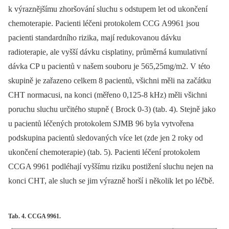
k výraznějšímu zhoršování sluchu s odstupem let od ukončení
chemoterapie. Pacienti léčeni protokolem CCG A9961 jsou
pacienti standardního rizika, mají redukovanou dávku
radioterapie, ale vyšší dávku cisplatiny, průměrná kumulativní
dávka CP u pacientů v našem souboru je 565,25mg/m2. V této
skupině je zařazeno celkem 8 pacientů, všichni měli na začátku
CHT normacusi, na konci (měřeno 0,125-8 kHz) měli všichni
poruchu sluchu určitého stupně ( Brock 0-3) (tab. 4). Stejně jako
u pacientů léčených protokolem SJMB 96 byla vytvořena
podskupina pacientů sledovaných více let (zde jen 2 roky od
ukončení chemoterapie) (tab. 5). Pacienti léčení protokolem
CCGA 9961 podléhají vyššímu riziku postižení sluchu nejen na
konci CHT, ale sluch se jim výrazně horší i několik let po léčbě.
Tab. 4. CCGA 9961.