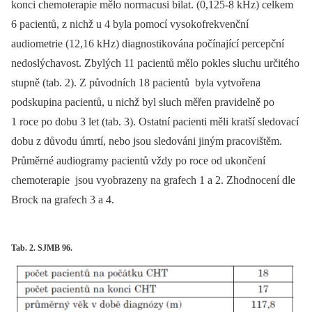
konci chemoterapie mělo normacusi bilat. (0,125-8 kHz) celkem
6 pacientů, z nichž u 4 byla pomocí vysokofrekvenční
audiometrie (12,16 kHz) diagnostikována počínající percepční
nedoslýchavost. Zbylých 11 pacientů mělo pokles sluchu určitého
stupně (tab. 2). Z původních 18 pacientů byla vytvořena
podskupina pacientů, u nichž byl sluch měřen pravidelně po
1 roce po dobu 3 let (tab. 3). Ostatní pacienti měli kratší sledovací
dobu z důvodu úmrtí, nebo jsou sledováni jiným pracovištěm.
Průměrné audiogramy pacientů vždy po roce od ukončení
chemoterapie jsou vyobrazeny na grafech 1 a 2. Zhodnocení dle
Brock na grafech 3 a 4.
Tab. 2. SJMB 96.