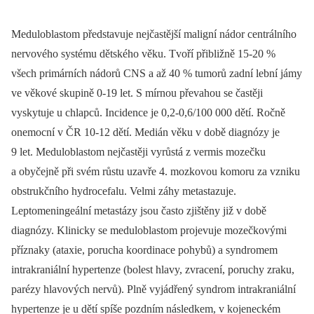
Meduloblastom představuje nejčastější maligní nádor centrálního
nervového systému dětského věku. Tvoří přibližně 15-20 %
všech primárních nádorů CNS a až 40 % tumorů zadní lební jámy
ve věkové skupině 0-19 let. S mírnou převahou se častěji
vyskytuje u chlapců. Incidence je 0,2-0,6/100 000 dětí. Ročně
onemocní v ČR 10-12 dětí. Medián věku v době diagnózy je
9 let. Meduloblastom nejčastěji vyrůstá z vermis mozečku
a obyčejně při svém růstu uzavře 4. mozkovou komoru za vzniku
obstrukčního hydrocefalu. Velmi záhy metastazuje.
Leptomeningeální metastázy jsou často zjištěny již v době
diagnózy. Klinicky se meduloblastom projevuje mozečkovými
příznaky (ataxie, porucha koordinace pohybů) a syndromem
intrakraniální hypertenze (bolest hlavy, zvracení, poruchy zraku,
parézy hlavových nervů). Plně vyjádřený syndrom intrakraniální
hypertenze je u dětí spíše pozdním následkem, v kojeneckém