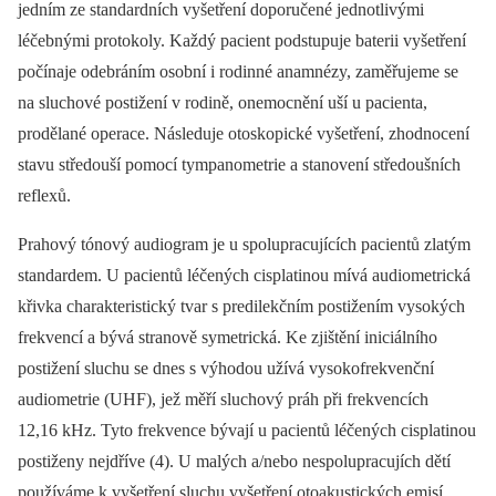
jedním ze standardních vyšetření doporučené jednotlivými
léčebnými protokoly. Každý pacient podstupuje baterii vyšetření
počínaje odebráním osobní i rodinné anamnézy, zaměřujeme se
na sluchové postižení v rodině, onemocnění uší u pacienta,
prodělané operace. Následuje otoskopické vyšetření, zhodnocení
stavu středouší pomocí tympanometrie a stanovení středoušních
reflexů.
Prahový tónový audiogram je u spolupracujících pacientů zlatým
standardem. U pacientů léčených cisplatinou mívá audiometrická
křivka charakteristický tvar s predilekčním postižením vysokých
frekvencí a bývá stranově symetrická. Ke zjištění iniciálního
postižení sluchu se dnes s výhodou užívá vysokofrekvenční
audiometrie (UHF), jež měří sluchový práh při frekvencích
12,16 kHz. Tyto frekvence bývají u pacientů léčených cisplatinou
postiženy nejdříve (4). U malých a/nebo nespolupracujích dětí
používáme k vyšetření sluchu vyšetření otoakustických emisí