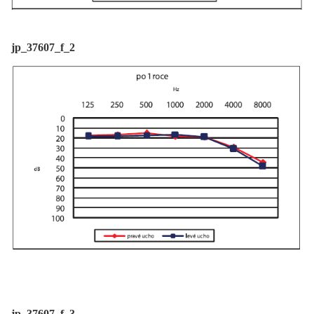
jp_37607_f_2
jp_37607_f_3