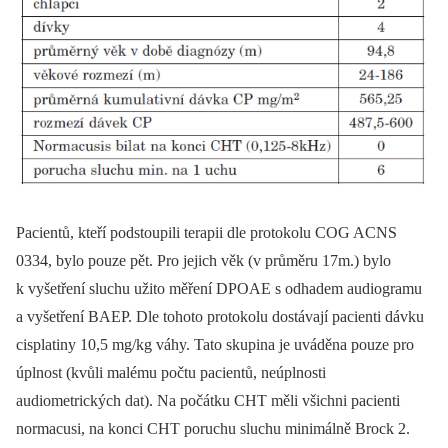
Pacientů, kteří podstoupili terapii dle protokolu COG ACNS
0334, bylo pouze pět. Pro jejich věk (v průměru 17m.) bylo
k vyšetření sluchu užito měření DPOAE s odhadem audiogramu
a vyšetření BAEP. Dle tohoto protokolu dostávají pacienti dávku
cisplatiny 10,5 mg/kg váhy. Tato skupina je uváděna pouze pro
úplnost (kvůli malému počtu pacientů, neúplnosti
audiometrických dat). Na počátku CHT měli všichni pacienti
normacusi, na konci CHT poruchu sluchu minimálně Brock 2.