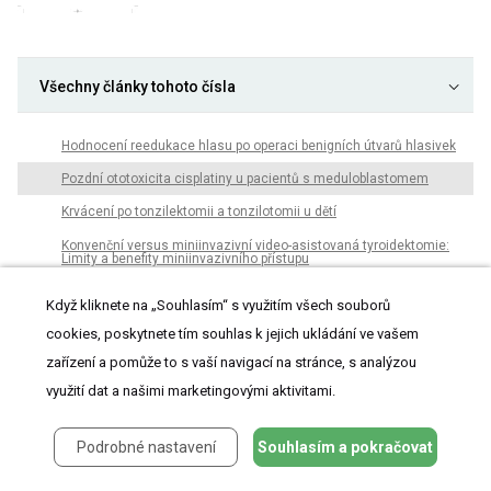
Všechny články tohoto čísla
Hodnocení reedukace hlasu po operaci benigních útvarů hlasivek
Pozdní ototoxicita cisplatiny u pacientů s meduloblastomem
Krvácení po tonzilektomii a tonzilotomii u dětí
Konvenční versus miniinvazivní video-asistovaná tyroidektomie:
Limity a benefity miniinvazivního přístupu
Translabyrintná kraniotómia pre odstránenie vestibulárneho
Když kliknete na „Souhlasím“ s využitím všech souborů
schwanómu
cookies, poskytnete tím souhlas k jejich ukládání ve vašem
Porovnání pěveckých technik sólového a sborového zpěvu
zařízení a pomůže to s vaší navigací na stránce, s analýzou
Prínos PET/CT vyšetrenia do diagnostiky neznámeho primárneho
tumoru s metastázovaním do krčných lymfatických uzlín - naše
využití dat a našimi marketingovými aktivitami.
skúsenosti
Nezvyčajná prezentácia Non- Hodgkinovho lymfómu v ORL oblasti
Podrobné nastavení
Souhlasím a pokračovat
Faryngitida způsobená
Streptococcus pyogenes