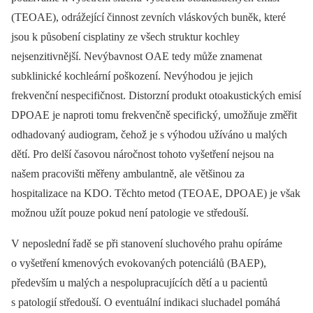
(TEOAE), odrážející činnost zevních vláskových buněk, které
jsou k působení cisplatiny ze všech struktur kochley
nejsenzitivnější. Nevýbavnost OAE tedy může znamenat
subklinické kochleární poškození. Nevýhodou je jejich
frekvenční nespecifičnost. Distorzní produkt otoakustických emisí
DPOAE je naproti tomu frekvenčně specifický, umožňuje změřit
odhadovaný audiogram, čehož je s výhodou užíváno u malých
dětí. Pro delší časovou náročnost tohoto vyšetření nejsou na
našem pracovišti měřeny ambulantně, ale většinou za
hospitalizace na KDO. Těchto metod (TEOAE, DPOAE) je však
možnou užít pouze pokud není patologie ve středouší.
V neposlední řadě se při stanovení sluchového prahu opíráme
o vyšetření kmenových evokovaných potenciálů (BAEP),
především u malých a nespolupracujících dětí a u pacientů
s patologií středouší. O eventuální indikaci sluchadel pomáhá