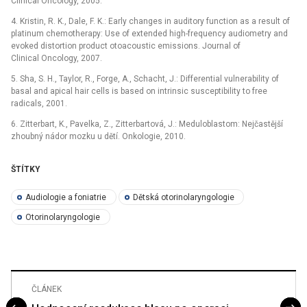
Clinical Oncology, 2005.
4. Kristin, R. K., Dale, F. K.: Early changes in auditory function as a result of
platinum chemotherapy: Use of extended high-frequency audiometry and
evoked distortion product otoacoustic emissions. Journal of
Clinical Oncology, 2007.
5. Sha, S. H., Taylor, R., Forge, A., Schacht, J.: Differential vulnerability of
basal and apical hair cells is based on intrinsic susceptibility to free
radicals, 2001.
6. Zitterbart, K., Pavelka, Z., Zitterbartová, J.: Meduloblastom: Nejčastější
zhoubný nádor mozku u dětí. Onkologie, 2010.
ŠTÍTKY
Audiologie a foniatrie
Dětská otorinolaryngologie
Otorinolaryngologie
ČLÁNEK