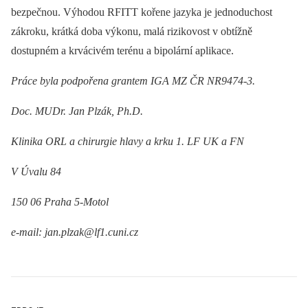
bezpečnou. Výhodou RFITT kořene jazyka je jednoduchost
zákroku, krátká doba výkonu, malá rizikovost v obtížně
dostupném a krvácivém terénu a bipolární aplikace.
Práce byla podpořena grantem IGA MZ ČR NR9474-3.
Doc. MUDr. Jan Plzák, Ph.D.
Klinika ORL a chirurgie hlavy a krku 1. LF UK a FN
V Úvalu 84
150 06 Praha 5-Motol
e-mail: jan.plzak@lf1.cuni.cz