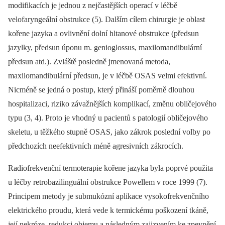
modifikacích je jednou z nejčastějších operací v léčbě
velofaryngeální obstrukce (5). Dalším cílem chirurgie je oblast
kořene jazyka a ovlivnění dolní hltanové obstrukce (předsun
jazylky, předsun úponu m. genioglossus, maxilomandibulární
předsun atd.). Zvláště posledně jmenovaná metoda,
maxilomandibulární předsun, je v léčbě OSAS velmi efektivní.
Nicméně se jedná o postup, který přináší poměrně dlouhou
hospitalizaci, riziko závažnějších komplikací, změnu obličejového
typu (3, 4). Proto je vhodný u pacientů s patologií obličejového
skeletu, u těžkého stupně OSAS, jako zákrok poslední volby po
předchozích neefektivních méně agresivních zákrocích.
Radiofrekvenční termoterapie kořene jazyka byla poprvé použita
u léčby retrobazilinguální obstrukce Powellem v roce 1999 (7).
Principem metody je submukózní aplikace vysokofrekvenčního
elektrického proudu, která vede k termickému poškození tkáně,
její nekróze, redukci objemu a následným zajizvením ke zpevnění