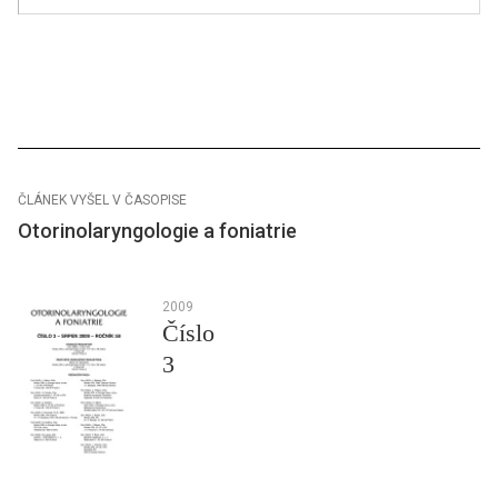
ČLÁNEK VYŠEL V ČASOPISE
Otorinolaryngologie a foniatrie
2009
Číslo
3