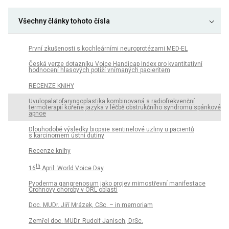
Všechny články tohoto čísla
První zkušenosti s kochleárními neuroprotézami MED-EL
Česká verze dotazníku Voice Handicap Index pro kvantitativní
hodnocení hlasových potíží vnímaných pacientem
RECENZE KNIHY
Uvulopalatofaryngoplastika kombinovaná s radiofrekvenční
termoterapií kořene jazyka v léčbě obstrukčního syndromu spánkové
apnoe
Dlouhodobé výsledky biopsie sentinelové uzliny u pacientů
s karcinomem ústní dutiny
Recenze knihy
th
16
April: World Voice Day
Pyoderma gangrenosum jako projev mimostřevní manifestace
Crohnovy choroby v ORL oblasti
Doc. MUDr. Jiří Mrázek, CSc. – in memoriam
Zemřel doc. MUDr. Rudolf Janisch, DrSc.