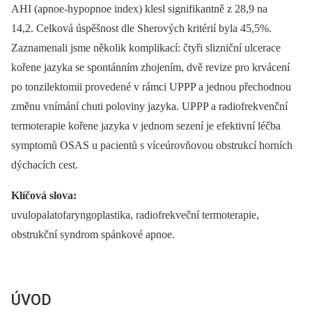
AHI (apnoe-hypopnoe index) klesl signifikantně z 28,9 na
14,2. Celková úspěšnost dle Sherových kritérií byla 45,5%.
Zaznamenali jsme několik komplikací: čtyři slizniční ulcerace
kořene jazyka se spontánním zhojením, dvě revize pro krvácení
po tonzilektomii provedené v rámci UPPP a jednou přechodnou
změnu vnímání chuti poloviny jazyka. UPPP a radiofrekvenční
termoterapie kořene jazyka v jednom sezení je efektivní léčba
symptomů OSAS u pacientů s víceúrovňovou obstrukcí horních
dýchacích cest.
Klíčová slova:
uvulopalatofaryngoplastika, radiofrekveční termoterapie,
obstrukční syndrom spánkové apnoe.
ÚVOD