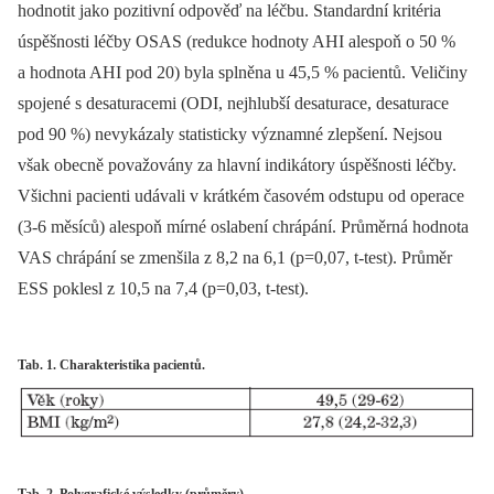
hodnotit jako pozitivní odpověď na léčbu. Standardní kritéria
úspěšnosti léčby OSAS (redukce hodnoty AHI alespoň o 50 %
a hodnota AHI pod 20) byla splněna u 45,5 % pacientů. Veličiny
spojené s desaturacemi (ODI, nejhlubší desaturace, desaturace
pod 90 %) nevykázaly statisticky významné zlepšení. Nejsou
však obecně považovány za hlavní indikátory úspěšnosti léčby.
Všichni pacienti udávali v krátkém časovém odstupu od operace
(3-6 měsíců) alespoň mírné oslabení chrápání. Průměrná hodnota
VAS chrápání se zmenšila z 8,2 na 6,1 (p=0,07, t-test). Průměr
ESS poklesl z 10,5 na 7,4 (p=0,03, t-test).
Tab. 1. Charakteristika pacientů.
Tab. 2. Polygrafické výsledky (průměry).