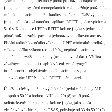
systém neprodukuje elektrický proud procházející napříč tělem,
jako je tomu u systémů monopolárních, což umožňuje použití této
techniku i u pacientů např. s kardiostimulátorem. Další výhodou
je minimální časová náročnost aplikace RFITT –⁠ jeden vpich cca
5-10 s. Kombinace UPPP s RFITT kořene jazyka v jedné době
přináší snížení zátěže pacienta jednorázovou celkovou anestezií.
Přidání radiofrekvenčního zákroku k UPPP minimálně prodlužuje
celkovou délku výkonu (cca o 10 %), nepřináší pacientovi
signifikantní zvýšení morbidity (nepublikovaná data). Většina
závažných komplikací (např. krvácení, velofaryngeální
insuficience) a subjektivních obtíží pacienta je spjata
s provedením UPPP a nikoli RFITT kořene jazyka.
Úspěšnost léčby dle Sherových kritérií (redukce hodnoty AHI
alespoň o 50 % a hodnota AHI pod 20) (8) se při použití
radiofrekvenční termoterapie kořene jazyka, jako součásti
víceúrovňové chirurgie pro OSAS, pohybuje od 33 do 59 % (2).