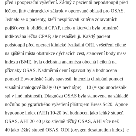
před i pooperační vyšetření. Žádný z pacientů nepodstoupil před
léčbou jiný chirurgický zákrok v operované oblasti pro OSAS.
Jednalo se o pacienty, kteří nesplňovali kritéria zdravotních
pojišťoven k přidělení CPAP, nebo u kterých byla primárně
indikována léčba CPAP, ale nesnášeli ji. Každý pacient
podstoupil před operací klinické fyzikální ORL vyšetření cílené
na zjištění místa obstrukce dýchacích cest, stanovení body mass
indexu (BMI), byla odebrána anamnéza obecná i cílená na
příznaky OSAS. Nadměrná denní spavost byla hodnocena
pomocí Epworthské škály spavosti, intenzita chrápání pomocí
vizuální analogové škály 0 (= nechrápe) –⁠ 10 (= spolunocležník
spí v jiné místnosti). Diagnóza OSAS byla stanovena na základě
nočního polygrafického vyšetření přístrojem Breas Sc20. Apnoe-
hypopnoe index (AHI) 10-20 byl hodnocen jako lehký stupeň
OSAS, AHI 20-40 jako středně těžký OSAS, AHI více než
40 jako těžký stupeň OSAS. ODI (oxygen desaturation index) je