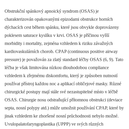
Obstrukční spánkový apnoický syndrom (OSAS) je
charakterizován opakovanými epizodami obstrukce horních
dýchacích cest během spánku, které jsou obvykle doprovázeny
poklesem saturace kyslíku v krvi. OSAS je příčinou vyšší
morbidity i mortality, zejména vzhledem k riziku závažných
kardiovaskulárních chorob. CPAP (continuous positive airway
pressure) je považován za zlatý standard léčby OSAS (6, 9). Tato
léčba je však limitována nízkou dlouhodobou compliance
vzhledem k zřejmému diskomfortu, který je způsoben nutností
používat přístroj každou noc a aplikací obličejové masky. Různé
chirurgické postupy mají stále své nezastupitelné místo v léčbě
OSAS. Chirurgie nosu odstraňující přítomnou obstrukci (deviace
septa, nosní polypy atd.) může umožnit používání CPAP, které by
jinak vzhledem ke zhoršené nosní průchodnosti nebylo možné.
Uvulopalatofaryngoplastika (UPPP) ve svých různých