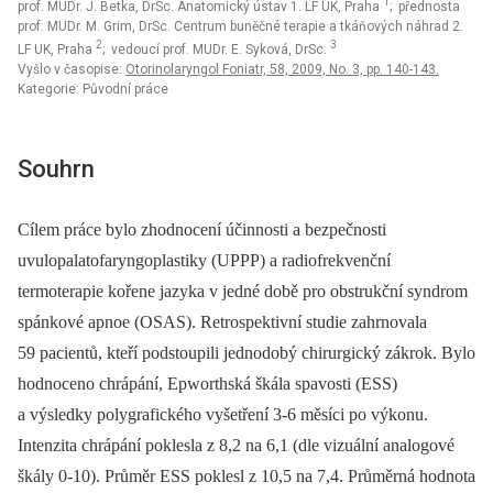
1
prof. MUDr. J. Betka, DrSc. Anatomický ústav 1. LF UK, Praha
; přednosta
prof. MUDr. M. Grim, DrSc. Centrum buněčné terapie a tkáňových náhrad 2.
2
3
LF UK, Praha
; vedoucí prof. MUDr. E. Syková, DrSc.
Vyšlo v časopise:
Otorinolaryngol Foniatr, 58, 2009, No. 3, pp. 140-143.
Kategorie: Původní práce
Souhrn
Cílem práce bylo zhodnocení účinnosti a bezpečnosti
uvulopalatofaryngoplastiky (UPPP) a radiofrekvenční
termoterapie kořene jazyka v jedné době pro obstrukční syndrom
spánkové apnoe (OSAS). Retrospektivní studie zahrnovala
59 pacientů, kteří podstoupili jednodobý chirurgický zákrok. Bylo
hodnoceno chrápání, Epworthská škála spavosti (ESS)
a výsledky polygrafického vyšetření 3-6 měsíci po výkonu.
Intenzita chrápání poklesla z 8,2 na 6,1 (dle vizuální analogové
škály 0-10). Průměr ESS poklesl z 10,5 na 7,4. Průměrná hodnota