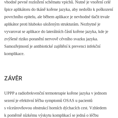
vhodné pevné rozložení schématu vpichů. Nutné je vnoření celé
špice aplikátoru do tkáně kořene jazyka, aby nedošlo k poškození
povrchního epitelu, ale během aplikace je nevhodné tlačit trvale
aplikátor proti hluboko uloženým strukturám. Nezbytné je
vyvarovat se aplikace do laterálních částí kořene jazyka, kde je
zvýšené riziko poranění nervově cévního svazku jazyka.
Samozřejmostí je antibiotické zajištění k prevenci infekční
komplikace.
ZÁVĚR
UPPP a radiofrekvenční termoterapie kořene jazyka v jednom
sezení je efektivní léčba symptomů OSAS u pacientů
s víceúrovňovou obstrukcí horních dýchacích cest. Vzhledem
k poměrně nízkému výskytu komplikací se jedná o léčbu