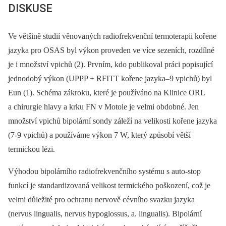
DISKUSE
Ve většině studií věnovaných radiofrekvenční termoterapii kořene
jazyka pro OSAS byl výkon proveden ve více sezeních, rozdílné
je i množství vpichů (2). Prvním, kdo publikoval práci popisující
jednodobý výkon (UPPP + RFITT kořene jazyka–9 vpichů) byl
Eun (1). Schéma zákroku, které je používáno na Klinice ORL
a chirurgie hlavy a krku FN v Motole je velmi obdobné. Jen
množství vpichů bipolární sondy záleží na velikosti kořene jazyka
(7-9 vpichů) a používáme výkon 7 W, který způsobí větší
termickou lézi.
Výhodou bipolárního radiofrekvenčního systému s auto-stop
funkcí je standardizovaná velikost termického poškození, což je
velmi důležité pro ochranu nervově cévního svazku jazyka
(nervus lingualis, nervus hypoglossus, a. lingualis). Bipolární