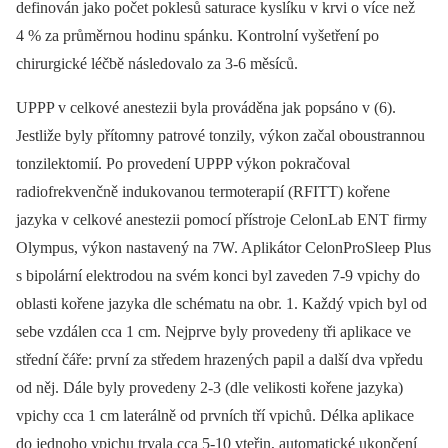
definován jako počet poklesů saturace kyslíku v krvi o více než
4 % za průměrnou hodinu spánku. Kontrolní vyšetření po
chirurgické léčbě následovalo za 3-6 měsíců.
UPPP v celkové anestezii byla prováděna jak popsáno v (6).
Jestliže byly přítomny patrové tonzily, výkon začal oboustrannou
tonzilektomií. Po provedení UPPP výkon pokračoval
radiofrekvenčně indukovanou termoterapií (RFITT) kořene
jazyka v celkové anestezii pomocí přístroje CelonLab ENT firmy
Olympus, výkon nastavený na 7W. Aplikátor CelonProSleep Plus
s bipolární elektrodou na svém konci byl zaveden 7-9 vpichy do
oblasti kořene jazyka dle schématu na obr. 1. Každý vpich byl od
sebe vzdálen cca 1 cm. Nejprve byly provedeny tři aplikace ve
střední čáře: první za středem hrazených papil a další dva vpředu
od něj. Dále byly provedeny 2-3 (dle velikosti kořene jazyka)
vpichy cca 1 cm laterálně od prvních tří vpichů. Délka aplikace
do jednoho vpichu trvala cca 5-10 vteřin, automatické ukončení