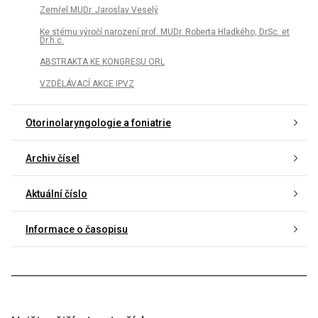
Zemřel MUDr. Jaroslav Veselý
Ke stému výročí narození prof. MUDr. Roberta Hladkého, DrSc. et
Dr.h.c.
ABSTRAKTA KE KONGRESU ORL
VZDĚLÁVACÍ AKCE IPVZ
Otorinolaryngologie a foniatrie
Archiv čísel
Aktuální číslo
Informace o časopisu