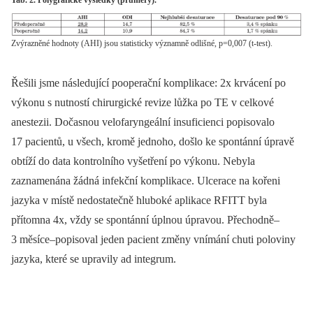
Zvýrazněné hodnoty (AHI) jsou statisticky významně odlišné, p=0,007 (t-test).
Řešili jsme následující pooperační komplikace: 2x krvácení po
výkonu s nutností chirurgické revize lůžka po TE v celkové
anestezii. Dočasnou velofaryngeální insuficienci popisovalo
17 pacientů, u všech, kromě jednoho, došlo ke spontánní úpravě
obtíží do data kontrolního vyšetření po výkonu. Nebyla
zaznamenána žádná infekční komplikace. Ulcerace na kořeni
jazyka v místě nedostatečně hluboké aplikace RFITT byla
přítomna 4x, vždy se spontánní úplnou úpravou. Přechodně–
3 měsíce–popisoval jeden pacient změny vnímání chuti poloviny
jazyka, které se upravily ad integrum.