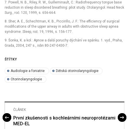
7. Powell, N. B., Riley, R. W., Guilleminault, C.: Radiofrequency tongue base
reduction in sleep disordered breathing: pilot study. Otolaryngol. Head Neck
Surg., roč. 120, 1999, s. 656-664.
8. Sher, A. E., Schechtman, K. B., Piccirillo, J. F.: The efficiency of surgical
modifications of the upper airway in adults with obstructive sleep apnea
syndrome. Sleep, roč. 19, 1996, s. 156-177.
9. Šonka, K. a kol.: Apnoe a další poruchy dýchání ve spánku. 1. vyd., Praha,
Grada, 2004, 247 s., isbn 80-247-0430-7.
ŠTÍTKY
Audiologie a foniatrie
Dětská otorinolaryngologie
Otorinolaryngologie
ČLÁNEK
První zkušenosti s kochleárními neuroprotézami
MED-EL