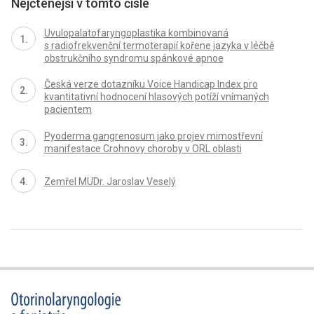
Nejčtenější v tomto čísle
Uvulopalatofaryngoplastika kombinovaná
s radiofrekvenční termoterapií kořene jazyka v léčbě
obstrukčního syndromu spánkové apnoe
Česká verze dotazníku Voice Handicap Index pro
kvantitativní hodnocení hlasových potíží vnímaných
pacientem
Pyoderma gangrenosum jako projev mimostřevní
manifestace Crohnovy choroby v ORL oblasti
Zemřel MUDr. Jaroslav Veselý
proLékaře.cz