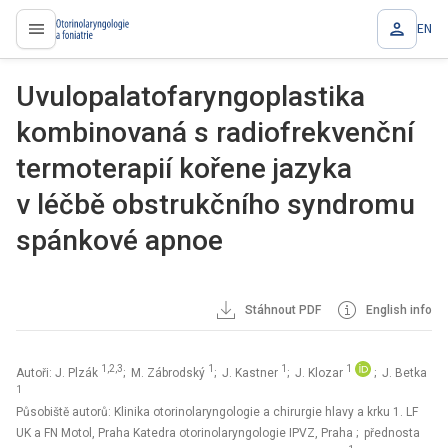
EN
proLékaře.cz
Uvulopalatofaryngoplastika
kombinovaná s radiofrekvenční
termoterapií kořene jazyka
v léčbě obstrukčního syndromu
spánkové apnoe
Stáhnout PDF
English info
1,2,3
1
1
1
Autoři: J. Plzák
; M. Zábrodský
; J. Kastner
; J. Klozar
; J. Betka
1
Působiště autorů: Klinika otorinolaryngologie a chirurgie hlavy a krku 1. LF
UK a FN Motol, Praha Katedra otorinolaryngologie IPVZ, Praha
; přednosta