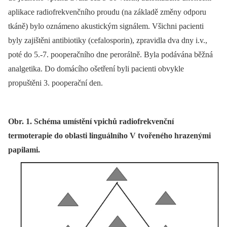
aplikace radiofrekvenčního proudu (na základě změny odporu
tkáně) bylo oznámeno akustickým signálem. Všichni pacienti
byly zajištěni antibiotiky (cefalosporin), zpravidla dva dny i.v.,
poté do 5.-7. pooperačního dne perorálně. Byla podávána běžná
analgetika. Do domácího ošetření byli pacienti obvykle
propuštěni 3. pooperační den.
Obr. 1. Schéma umístění vpichů radiofrekvenční
termoterapie do oblasti linguálního V tvořeného hrazenými
papilami.