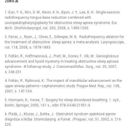
ZDROJE
1. Eun, Y. G., Kim, S. W., Kwon, K. H., Byun, J. Y., Lee, K. H.: Single-session
radiofrequency tongue base reduction combined with
uvulopalatopharyngoplasty for obstructive sleep apnea syndrome. Eur.
Arch. Otorhinolaryngol, roč. 265, 2008, s. 1495-1500.
2. Farrar, J., Ryan, J., Oliver, E., Gillespie, M. B.: Radiofrequency ablation for
the treatment of obstructive sleep apnea: a meta-analysis. Laryngoscope,
roč. 118, 2008, s. 1878-1883.
3. Foltán, R., Hoffmannová, J., Pretl, M., Donev, F., Vlk, M.: Genioglossus
advancement and hyoid myotomy in treating obstructive sleep apnoea
syndrome -⁠ A follow-up study. J. Craniomaxillofac. Surg., roč. 35, 2007,
s. 246-251.
4. Foltán, R., Rybínová, K.: The impact of mandibular advancement on the
upper airway patterns—cephalometric study. Prague Med. Rep., roč. 108,
2007, s. 147-154.
5. Hörmann, K., Verse, T.: Surgery for sleep disordered breathing. 1. vyd.,
Berlin, Springer, 2005, 161 s., isbn 978-3-540-21951-4.
6. Plzák, J., Klozar, J., Betka, J.: Obstrukční syndrom spánkové apnoe:
diagnóza a léčba. Otorinolaryng. a Foniat. /Prague/, roč. 51, 2002, s. 216-
220.