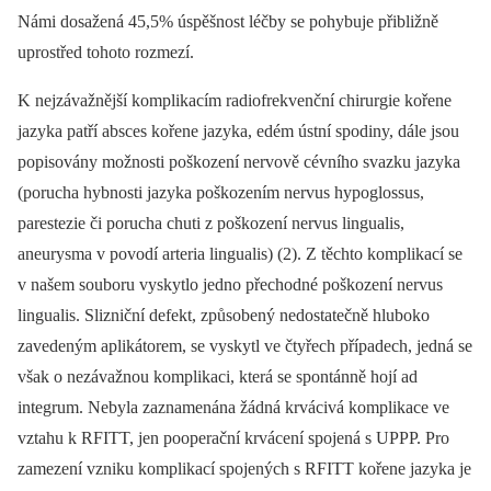
Námi dosažená 45,5% úspěšnost léčby se pohybuje přibližně
uprostřed tohoto rozmezí.
K nejzávažnější komplikacím radiofrekvenční chirurgie kořene
jazyka patří absces kořene jazyka, edém ústní spodiny, dále jsou
popisovány možnosti poškození nervově cévního svazku jazyka
(porucha hybnosti jazyka poškozením nervus hypoglossus,
parestezie či porucha chuti z poškození nervus lingualis,
aneurysma v povodí arteria lingualis) (2). Z těchto komplikací se
v našem souboru vyskytlo jedno přechodné poškození nervus
lingualis. Slizniční defekt, způsobený nedostatečně hluboko
zavedeným aplikátorem, se vyskytl ve čtyřech případech, jedná se
však o nezávažnou komplikaci, která se spontánně hojí ad
integrum. Nebyla zaznamenána žádná krvácivá komplikace ve
vztahu k RFITT, jen pooperační krvácení spojená s UPPP. Pro
zamezení vzniku komplikací spojených s RFITT kořene jazyka je