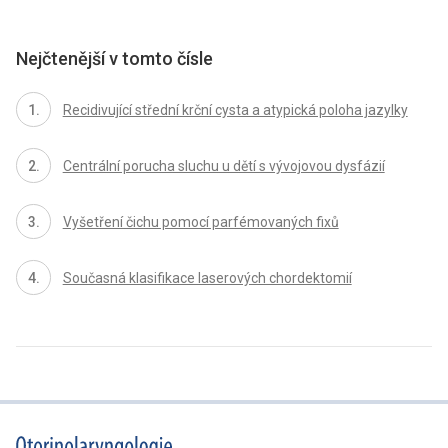
Nejčtenější v tomto čísle
Recidivující střední krční cysta a atypická poloha jazylky
Centrální porucha sluchu u dětí s vývojovou dysfázií
Vyšetření čichu pomocí parfémovaných fixů
Současná klasifikace laserových chordektomií