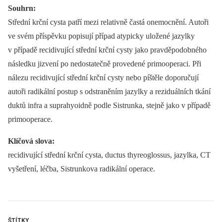
Souhrn:
Střední krční cysta patří mezi relativně častá onemocnění. Autoři
ve svém příspěvku popisují případ atypicky uložené jazylky
v případě recidivující střední krční cysty jako pravděpodobného
následku jizvení po nedostatečně provedené primooperaci. Při
nálezu recidivující střední krční cysty nebo píštěle doporučují
autoři radikální postup s odstraněním jazylky a reziduálních tkání
duktů infra a suprahyoidně podle Sistrunka, stejně jako v případě
primooperace.
Klíčová slova:
recidivující střední krční cysta, ductus thyreoglossus, jazylka, CT
vyšetření, léčba, Sistrunkova radikální operace.
ŠTÍTKY