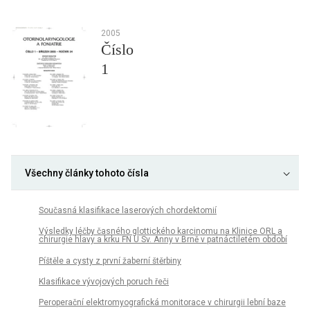
2005
Číslo
1
Všechny články tohoto čísla
Současná klasifikace laserových chordektomií
Výsledky léčby časného glottického karcinomu na Klinice ORL a
chirurgie hlavy a krku FN U Sv. Anny v Brně v patnáctiletém období
Píštěle a cysty z první žaberní štěrbiny
Klasifikace vývojových poruch řeči
Peroperační elektromyografická monitorace v chirurgii lební baze