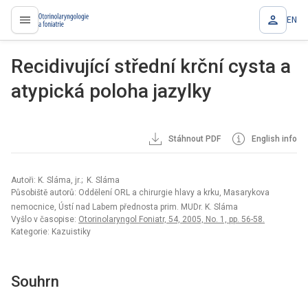
EN
proLékaře.cz
Recidivující střední krční cysta a
atypická poloha jazylky
Stáhnout PDF
English info
Autoři: K. Sláma, jr.; K. Sláma
Působiště autorů: Oddělení ORL a chirurgie hlavy a krku, Masarykova
nemocnice, Ústí nad Labem přednosta prim. MUDr. K. Sláma
Vyšlo v časopise:
Otorinolaryngol Foniatr, 54, 2005, No. 1, pp. 56-58.
Kategorie: Kazuistiky
Souhrn