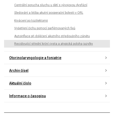
Centrální porucha sluchu u dětí s vývojovou dysfázií
Sledování a léčba akutní pooperační bolesti v ORL
Krvácení po tozilektomii
Vyšetření čichu pomocí parfémovaných fixů
Autoinflace při doléčení akutního středoušního zánětu
Recidivující střední krční cysta a atypická poloha jazylky
Otorinolaryngologie a foniatrie
Archiv čísel
Aktuální číslo
Informace o časopisu