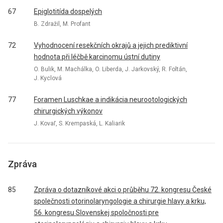
67
Epiglotitída dospelých
B. Zdražil, M. Profant
72
Vyhodnocení resekčních okrajů a jejich prediktivní
hodnota při léčbě karcinomu ústní dutiny
O. Bulik, M. Machálka, O. Liberda, J. Jarkovský, R. Foltán,
J. Kyclová
77
Foramen Luschkae a indikácia neurootologických
chirurgických výkonov
J. Kovaľ, S. Krempaská, L. Kaliarik
Zpráva
85
Zpráva o dotazníkové akci o průběhu 72. kongresu České
společnosti otorinolaryngologie a chirurgie hlavy a krku,
56. kongresu Slovenskej spoločnosti pre