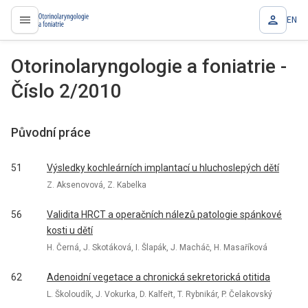
EN
proLékaře.cz
Otorinolaryngologie a foniatrie -
Číslo 2/2010
Původní práce
51
Výsledky kochleárních implantací u hluchoslepých dětí
Z. Aksenovová, Z. Kabelka
56
Validita HRCT a operačních nálezů patologie spánkové
kosti u dětí
H. Černá, J. Skotáková, I. Šlapák, J. Macháč, H. Masaříková
62
Adenoidní vegetace a chronická sekretorická otitida
L. Školoudík, J. Vokurka, D. Kalfeřt, T. Rybnikár, P. Čelakovský