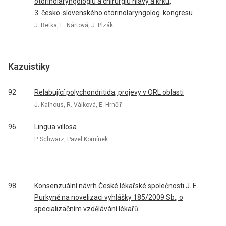
otorinolaryngológiu a chirurgiu hlavy a krku,
3. česko-slovenského otorinolaryngolog. kongresu
J. Betka, E. Nártová, J. Plzák
Kazuistiky
92
Relabující polychondritida, projevy v ORL oblasti
J. Kalhous, R. Válková, E. Hrnčíř
96
Lingua villosa
P. Schwarz, Pavel Komínek
98
Konsenzuální návrh České lékařské společnosti J. E.
Purkyně na novelizaci vyhlášky 185/2009 Sb., o
specializačním vzdělávání lékařů