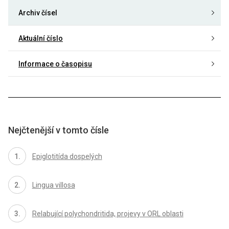
Archiv čísel
Aktuální číslo
Informace o časopisu
Nejčtenější v tomto čísle
Epiglotitída dospelých
Lingua villosa
Relabující polychondritida, projevy v ORL oblasti