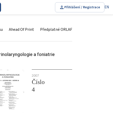
EN
Přihlášení / Registrace
su
Ahead Of Print
Předplatné ORLAF
inolaryngologie a foniatrie
2007
Číslo
4