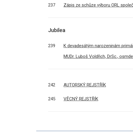
237
Zápis ze schůze výboru ORL společ
Jubilea
239
K devadesátým narozeninám primá
MUDr. Luboš Voldřich, DrSc., osmd
242
AUTORSKÝ REJSTŘÍK
245
VĚCNÝ REJSTŘÍK