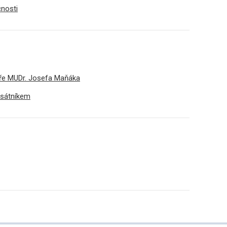
nosti
ře MUDr. Josefa Maňáka
esátníkem