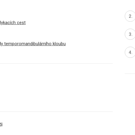
lykacích cest
itidy temporomandibulárního kloubu
i