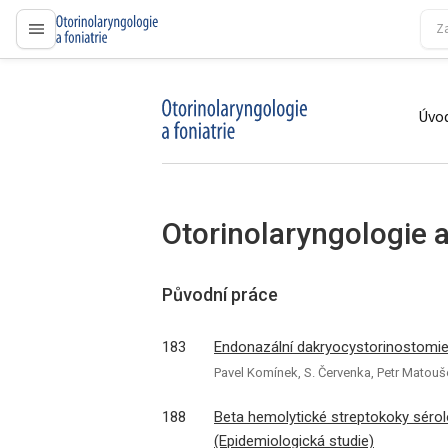
proLékaře.cz
Úvod
proLékaře.cz
Otorinolaryngologie a
Původní práce
183
Endonazální dakryocystorinostomie –
Pavel Komínek, S. Červenka, Petr Matouš
188
Beta hemolytické streptokoky sérolo
(Epidemiologická studie)