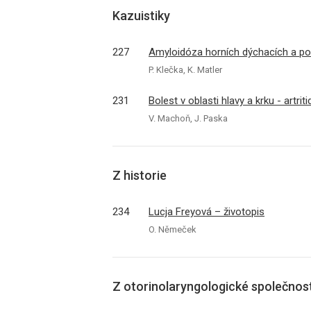
Kazuistiky
227
Amyloidóza horních dýchacích a po
P. Klečka, K. Matler
231
Bolest v oblasti hlavy a krku - artr
V. Machoň, J. Paska
Z historie
234
Lucja Freyová – životopis
O. Němeček
Z otorinolaryngologické společnost