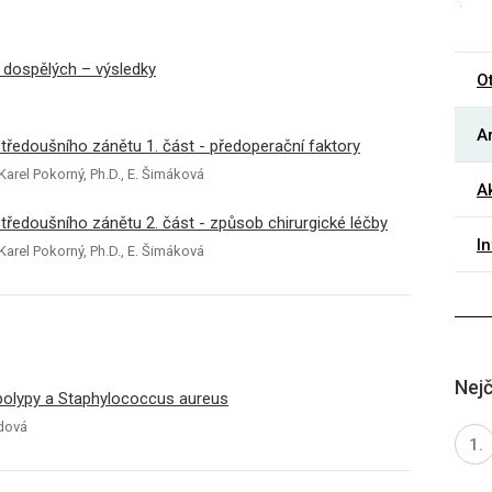
 dospělých – výsledky
O
Ar
tředoušního zánětu 1. část - předoperační faktory
Karel Pokorný, Ph.D., E. Šimáková
Ak
tředoušního zánětu 2. část - způsob chirurgické léčby
I
Karel Pokorný, Ph.D., E. Šimáková
Nejč
 polypy a Staphylococcus aureus
ndová