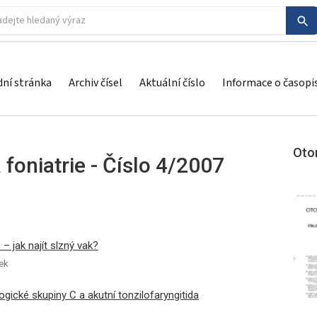
ní stránka
Archiv čísel
Aktuální číslo
Informace o časopi
Otor
 foniatrie - Číslo 4/2007
 jak najít slzný vak?
ek
gické skupiny C a akutní tonzilofaryngitida