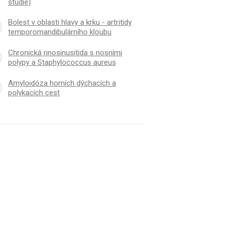
studie)
Bolest v oblasti hlavy a krku - artritidy
temporomandibulárního kloubu
Chronická rinosinusitida s nosními
polypy a Staphylococcus aureus
Amyloidóza horních dýchacích a
polykacích cest