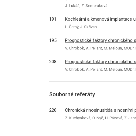
J. Lukáš, Z. Semeráková
191
Kochleární a kmenová implantace u
L. Černý, J. Skřivan
195
Prognostické faktory chronického s
V. Chrobok, A. Pellant, M. Meloun, MUDr. 
208
Prognostické faktory chronického s
V. Chrobok, A. Pellant, M. Meloun, MUDr. 
Souborné referáty
220
Chronická rinosinusitida s nosními
Z. Kuchynková, O. Nyč, H. Pácová, Z. Ja