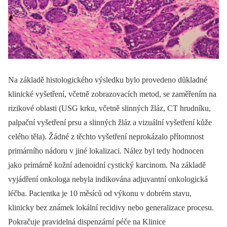
Na základě histologického výsledku bylo provedeno důkladné
klinické vyšetření, včetně zobrazovacích metod, se zaměřením na
rizikové oblasti (USG krku, včetně slinných žláz, CT hrudníku,
palpační vyšetření prsu a slinných žláz a vizuální vyšetření kůže
celého těla). Žádné z těchto vyšetření neprokázalo přítomnost
primárního nádoru v jiné lokalizaci. Nález byl tedy hodnocen
jako primárně kožní adenoidní cystický karcinom. Na základě
vyjádření onkologa nebyla indikována adjuvantní onkologická
léčba. Pacientka je 10 měsíců od výkonu v dobrém stavu,
klinicky bez známek lokální recidivy nebo generalizace procesu.
Pokračuje pravidelná dispenzární péče na Klinice