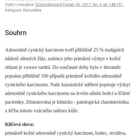
Vyšlo v časopise:
Otorinolaryngol Foniatr, 66, 2017, No. 3, pp. 148-151.
Kategorie: Kazuistika
Souhrn
Adenoidně cystický karcinom tvoří přibližně 25 % maligních
nádorů slinných žláz, zatímco jeho primární výskyt v kožní
oblasti je vysoce raritní. Do současné doby bylo v literatuře
popsáno přibližně 100 případů primárně kožního adenoidně
cystického karcinomu. Naše kazuistické sdělení popisuje výskyt
adenoidně cystického karcinomu na levém ušním boltci u 85leté
pacientky. Diskutována je klinicko -⁠ patologická charakteristika
a léčba tohoto vzácného nádoru kůže.
Klíčová slova:
primárně kožní adenoidně cystický karcinom, boltec, recidiva,