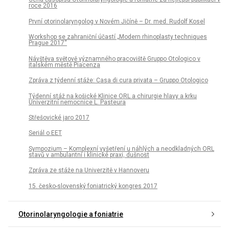
roce 2016
První otorinolaryngolog v Novém Jičíně – Dr. med. Rudolf Kosel
Workshop se zahraniční účastí „Modern rhinoplasty techniques
Prague 2017“
Návštěva světově významného pracoviště Gruppo Otologico v
italském městě Piacenza
Zpráva z týdenní stáže: Casa di cura privata – Gruppo Otologico
Týdenní stáž na košické Klinice ORL a chirurgie hlavy a krku
Univerzitní nemocnice L. Pasteura
Střešovické jaro 2017
Seriál o EET
Sympozium – Komplexní vyšetření u náhlých a neodkladných ORL
stavů v ambulantní i klinické praxi, dušnost
Zpráva ze stáže na Univerzitě v Hannoveru
15. česko-slovenský foniatrický kongres 2017
Otorinolaryngologie a foniatrie