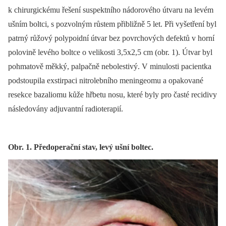
k chirurgickému řešení suspektního nádorového útvaru na levém
ušním boltci, s pozvolným růstem přibližně 5 let. Při vyšetření byl
patrný růžový polypoidní útvar bez povrchových defektů v horní
polovině levého boltce o velikosti 3,5x2,5 cm (obr. 1). Útvar byl
pohmatově měkký, palpačně nebolestivý. V minulosti pacientka
podstoupila exstirpaci nitrolebního meningeomu a opakované
resekce bazaliomu kůže hřbetu nosu, které byly pro časté recidivy
následovány adjuvantní radioterapií.
Obr. 1. Předoperační stav, levý ušní boltec.