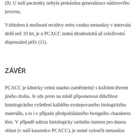
(9). U naší pacientky nebyla prokázána generalizace nádorového
procesu.
Vzhledem k možnosti recidivy nebo vzniku metastázy v intervalu
delší než 10 let, je u PCACC nutná dlouhodobá až celoživotní
dispenzární péče (11).
ZÁVĚR
PCACC je klinicky velmi snadno zaměnitelný s kožními lézemi
jiného druhu. Je zde proto na místě připomenout důležitost
histologického vyšetření každého exstirpovaného biologického
materiálu, a to i v případu předpokládaného benigního charakteru
léze. V případě nálezu histologicky raritního tumoru pro danou
oblast (v naší kazuistice PCACC), je nutné vyloučit metastázu