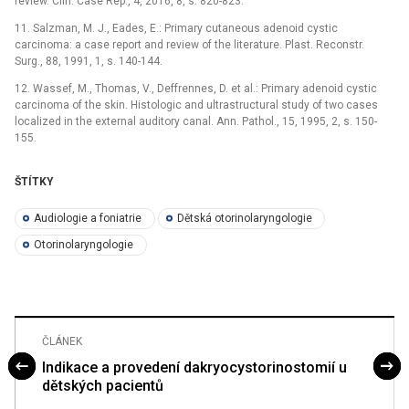
review. Clin. Case Rep., 4, 2016, 8, s. 820-823.
11. Salzman, M. J., Eades, E.: Primary cutaneous adenoid cystic
carcinoma: a case report and review of the literature. Plast. Reconstr.
Surg., 88, 1991, 1, s. 140-144.
12. Wassef, M., Thomas, V., Deffrennes, D. et al.: Primary adenoid cystic
carcinoma of the skin. Histologic and ultrastructural study of two cases
localized in the external auditory canal. Ann. Pathol., 15, 1995, 2, s. 150-
155.
ŠTÍTKY
Audiologie a foniatrie
Dětská otorinolaryngologie
Otorinolaryngologie
ČLÁNEK
Indikace a provedení dakryocystorinostomií u
dětských pacientů