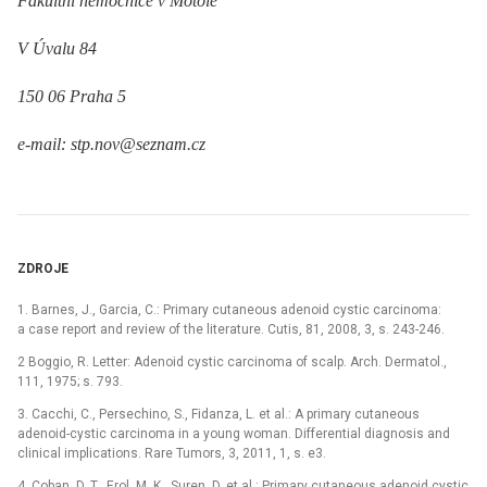
Fakultní nemocnice v Motole
V Úvalu 84
150 06 Praha 5
e-mail: stp.nov@seznam.cz
ZDROJE
1. Barnes, J., Garcia, C.: Primary cutaneous adenoid cystic carcinoma:
a case report and review of the literature. Cutis, 81, 2008, 3, s. 243-246.
2 Boggio, R. Letter: Adenoid cystic carcinoma of scalp. Arch. Dermatol.,
111, 1975; s. 793.
3. Cacchi, C., Persechino, S., Fidanza, L. et al.: A primary cutaneous
adenoid-cystic carcinoma in a young woman. Differential diagnosis and
clinical implications. Rare Tumors, 3, 2011, 1, s. e3.
4. Coban, D. T., Erol, M. K., Suren, D. et al.: Primary cutaneous adenoid cystic