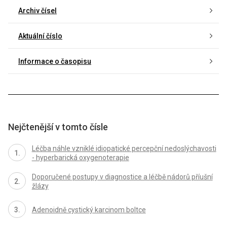
Archiv čísel
Aktuální číslo
Informace o časopisu
Nejčtenější v tomto čísle
Léčba náhle vzniklé idiopatické percepční nedoslýchavosti
- hyperbarická oxygenoterapie
Doporučené postupy v diagnostice a léčbě nádorů příušní
žlázy
Adenoidně cystický karcinom boltce