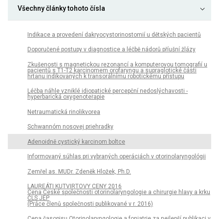
Všechny články tohoto čísla
Indikace a provedení dakryocystorinostomií u dětských pacientů
Doporučené postupy v diagnostice a léčbě nádorů příušní žlázy
Zkušenosti s magnetickou rezonancí a komputerovou tomografií u
pacientů s T1-T2 karcinomem orofaryngu a supraglotické části
hrtanu indikovaných k transorálnímu robotickému přístupu
Léčba náhle vzniklé idiopatické percepční nedoslýchavosti -
hyperbarická oxygenoterapie
Netraumatická rinolikvorea
Schwannóm nosovej priehradky
Adenoidně cystický karcinom boltce
Informovaný súhlas pri vybraných operáciách v otorinolaryngológii
Zemřel as. MUDr. Zdeněk Hložek, Ph.D.
LAUREÁTI KUTVIRTOVY CENY 2016
Cena České společnosti otorinolaryngologie a chirurgie hlavy a krku
ČLS JEP
(Práce členů společnosti publikované v r. 2016)
Cena časopisu Otorinolaryngologie a foniatrie za nejlepší publikaci v