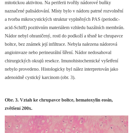
mitotickou aktivitou. Na periferii tvořily nádorové buňky
naznačené palisádování. Místy bylo v nádoru patrné rozvolnění
a tvorba mikrocystických struktur vyplněných PAS (periodic-
acid-Schiff) pozitivním materiálem vzhledu bazálních membrán.
Nádor nebyl ohraničený, rostl do podkoží a těsně ke chrupavce
boltce, bez známek její infiltrace. Nebyla nalezena nádorová
angioinvaze nebo perineurální šíření. Nádor nedosahoval
chirurgických okrajů resekce. Imunohistochemické vyšetření
nebylo provedeno. Histologicky byl nález interpretován jako
adenoidně cystický karcinom (obr. 3).
Obr. 3. Vztah ke chrupavce boltce, hematoxylin eosin,
zvětšení 200x.