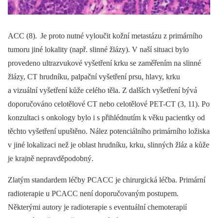
ACC (8).
Je proto nutné vyloučit kožní metastázu z primárního
tumoru jiné lokality (např. slinné žlázy). V naší situaci bylo
provedeno ultrazvukové vyšetření krku se zaměřením na slinné
žlázy, CT hrudníku, palpační vyšetření prsu, hlavy, krku
a vizuální vyšetření kůže celého těla. Z dalších vyšetření bývá
doporučováno celotělové CT nebo celotělové PET-CT (3, 11). Po
konzultaci s onkology bylo i s přihlédnutím k věku pacientky od
těchto vyšetření upuštěno. Nález potenciálního primárního ložiska
v jiné lokalizaci než je oblast hrudníku, krku, slinných žláz a kůže
je krajně nepravděpodobný.
Zlatým standardem léčby PCACC je chirurgická léčba. Primární
radioterapie u PCACC není doporučovaným postupem.
Některými autory je radioterapie s eventuální chemoterapií