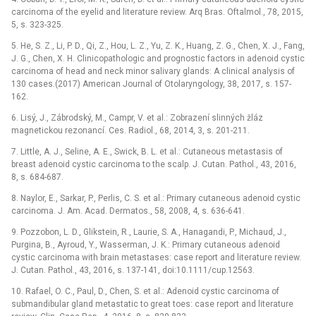
carcinoma of the eyelid and literature review. Arq Bras. Oftalmol., 78, 2015,
5, s. 323-325.
5. He, S. Z., Li, P. D., Qi, Z., Hou, L. Z., Yu, Z. K., Huang, Z. G., Chen, X. J., Fang,
J. G., Chen, X. H. Clinicopathologic and prognostic factors in adenoid cystic
carcinoma of head and neck minor salivary glands: A clinical analysis of
130 cases.(2017) American Journal of Otolaryngology, 38, 2017, s. 157-
162.
6. Lisý, J., Zábrodský, M., Campr, V. et al.: Zobrazení slinných žláz
magnetickou rezonancí. Ces. Radiol., 68, 2014, 3, s. 201-211.
7. Little, A. J., Seline, A. E., Swick, B. L. et al.: Cutaneous metastasis of
breast adenoid cystic carcinoma to the scalp. J. Cutan. Pathol., 43, 2016,
8, s. 684-687.
8. Naylor, E., Sarkar, P., Perlis, C. S. et al.: Primary cutaneous adenoid cystic
carcinoma. J. Am. Acad. Dermatos., 58, 2008, 4, s. 636-641.
9. Pozzobon, L. D., Glikstein, R., Laurie, S. A., Hanagandi, P., Michaud, J.,
Purgina, B., Ayroud, Y., Wasserman, J. K.: Primary cutaneous adenoid
cystic carcinoma with brain metastases: case report and literature review.
J. Cutan. Pathol., 43, 2016, s. 137-141, doi:10.1111/cup.12563.
10. Rafael, O. C., Paul, D., Chen, S. et al.: Adenoid cystic carcinoma of
submandibular gland metastatic to great toes: case report and literature