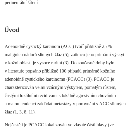
perineurální šíření
Úvod
Adenoidně cystický karcinom (ACC) tvoří přibližně 25 %
maligních nádorů slinných žláz (5), zatímco jeho primární výskyt
v kožní oblasti je vysoce raritní (3). Do současné doby bylo
v literatuře popsáno přibližně 100 případů primárně kožního
adenoidně cystického karcinomu (PCACC) (3). PCACC je
charakterizován velmi vzácným výskytem, pomalým růstem,
častými lokálními recidivami s lokálně agresivním chováním
a malou tendencí zakládat metastázy v porovnání s ACC slinných
žláz (1, 3, 8, 11).
Nejčastěji je PCACC lokalizován ve vlasaté části hlavy (ve