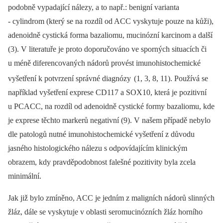
podobně vypadající nálezy, a to např.: benigní varianta
-⁠ cylindrom (který se na rozdíl od ACC vyskytuje pouze na kůži),
adenoidně cystická forma bazaliomu, mucinózní karcinom a další
(3). V literatuře je proto doporučováno ve sporných situacích či
u méně diferencovaných nádorů provést imunohistochemické
vyšetření k potvrzení správné diagnózy
(1, 3, 8, 11). Používá se
například vyšetření exprese CD117 a SOX10, která je pozitivní
u PCACC, na rozdíl od adenoidně cystické formy bazaliomu, kde
je exprese těchto markerů negativní (9). V našem případě nebylo
dle patologů nutné imunohistochemické vyšetření z důvodu
jasného histologického nálezu s odpovídajícím klinickým
obrazem, kdy pravděpodobnost falešné pozitivity byla zcela
minimální.
Jak již bylo zmíněno, ACC je jedním z maligních nádorů slinných
žláz, dále se vyskytuje v oblasti seromucinózních žláz horního