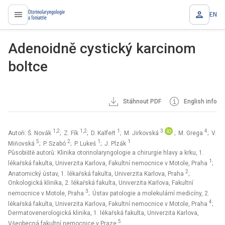
EN
proLékaře.cz
Adenoidně cystický karcinom
boltce
Stáhnout PDF
English info
1,2
1,2
1
3
4
Autoři: Š. Novák
; Z. Fík
; D. Kalfeřt
; M. Jirkovská
; M. Grega
; V.
5
2
1
1
Miňovská
; P. Szabó
; P. Lukeš
; J. Plzák
Působiště autorů: Klinika otorinolaryngologie a chirurgie hlavy a krku, 1.
1
lékařská fakulta, Univerzita Karlova, Fakultní nemocnice v Motole, Praha
;
2
Anatomický ústav, 1. lékařská fakulta, Univerzita Karlova, Praha
;
Onkologická klinika, 2. lékařská fakulta, Univerzita Karlova, Fakultní
3
nemocnice v Motole, Praha
; Ústav patologie a molekulární medicíny, 2.
4
lékařská fakulta, Univerzita Karlova, Fakultní nemocnice v Motole, Praha
;
Dermatovenerologická klinika, 1. lékařská fakulta, Univerzita Karlova,
5
Všeobecná fakultní nemocnice v Praze