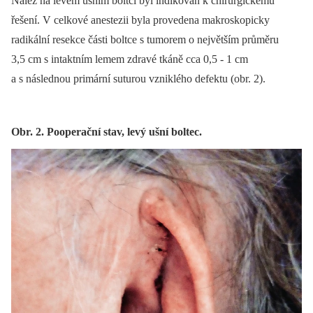
Nález na levém ušním boltci byl indikován k chirurgickému
řešení. V celkové anestezii byla provedena makroskopicky
radikální resekce části boltce s tumorem o největším průměru
3,5 cm s intaktním lemem zdravé tkáně cca 0,5 -⁠ 1 cm
a s následnou primární suturou vzniklého defektu (obr. 2).
Obr. 2. Pooperační stav, levý ušní boltec.