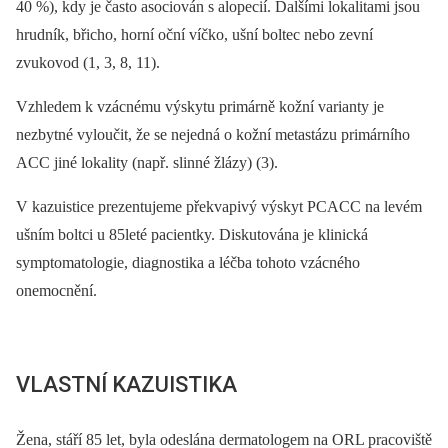
40 %), kdy je často asociován s alopecií. Dalšími lokalitami jsou
hrudník, břicho, horní oční víčko, ušní boltec nebo zevní
zvukovod (1, 3, 8, 11).
Vzhledem k vzácnému výskytu primárně kožní varianty je
nezbytné vyloučit, že se nejedná o kožní metastázu primárního
ACC jiné lokality (např. slinné žlázy) (3).
V kazuistice prezentujeme překvapivý výskyt PCACC na levém
ušním boltci u 85leté pacientky. Diskutována je klinická
symptomatologie, diagnostika a léčba tohoto vzácného
onemocnění.
VLASTNÍ KAZUISTIKA
Žena, stáří 85 let, byla odeslána dermatologem na ORL pracoviště