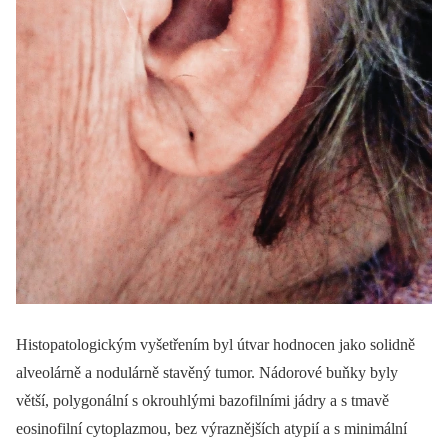
Histopatologickým vyšetřením byl útvar hodnocen jako solidně
alveolárně a nodulárně stavěný tumor. Nádorové buňky byly
větší, polygonální s okrouhlými bazofilními jádry a s tmavě
eosinofilní cytoplazmou, bez výraznějších atypií a s minimální