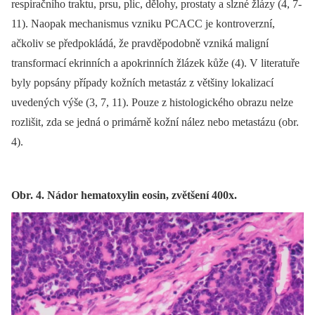
respiračního traktu, prsu, plic, dělohy, prostaty a slzné žlázy (4, 7-
11). Naopak mechanismus vzniku PCACC je kontroverzní,
ačkoliv se předpokládá, že pravděpodobně vzniká maligní
transformací ekrinních a apokrinních žlázek kůže (4). V literatuře
byly popsány případy kožních metastáz z většiny lokalizací
uvedených výše (3, 7, 11). Pouze z histologického obrazu nelze
rozlišit, zda se jedná o primárně kožní nález nebo metastázu (obr.
4).
Obr. 4. Nádor hematoxylin eosin, zvětšení 400x.