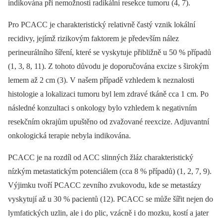
indikována při nemožnosti radikální resekce tumoru (4, 7).
Pro PCACC je charakteristický relativně častý vznik lokální
recidivy, jejímž rizikovým faktorem je především nález
perineurálního šíření, které se vyskytuje přibližně u 50 % případů
(1, 3, 8, 11). Z tohoto důvodu je doporučována excize s širokým
lemem až 2 cm (3). V našem případě vzhledem k neznalosti
histologie a lokalizaci tumoru byl lem zdravé tkáně cca 1 cm. Po
následné konzultaci s onkology bylo vzhledem k negativním
resekčním okrajům upuštěno od zvažované reexcize. Adjuvantní
onkologická terapie nebyla indikována.
PCACC je na rozdíl od ACC slinných žláz charakteristický
nízkým metastatickým potenciálem (cca 8 % případů) (1, 2, 7, 9).
Výjimku tvoří PCACC zevního zvukovodu, kde se metastázy
vyskytují až u 30 % pacientů (12). PCACC se může šířit nejen do
lymfatických uzlin, ale i do plic, vzácně i do mozku, kostí a jater