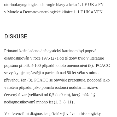
otorinolaryngologie a chirurgie hlavy a krku 1. LF UK a FN
v Motole a Dermatovenerologické klinice 1. LF UK a VFN.
DISKUSE
Primární kožní adenoidně cystický karcinom byl poprvé
diagnostikován v roce 1975 (2) a od té doby bylo v literatuře
popsáno přibližně 100 případů tohoto onemocnění (8). PCACC
se vyskytuje nejčastěji u pacientů nad 50 let věku s mírnou
převahou žen (3). PCACC se obvykle prezentuje, podobně jako
v našem případu, jako pomalu rostoucí nodulární, růžovo-
červený útvar (velikosti od 0,5 do 9 cm), který může být
nediagnostikovaný mnoho let (1, 3, 8, 11) .
V diferenciální diagnostice přicházejí v úvahu histologicky