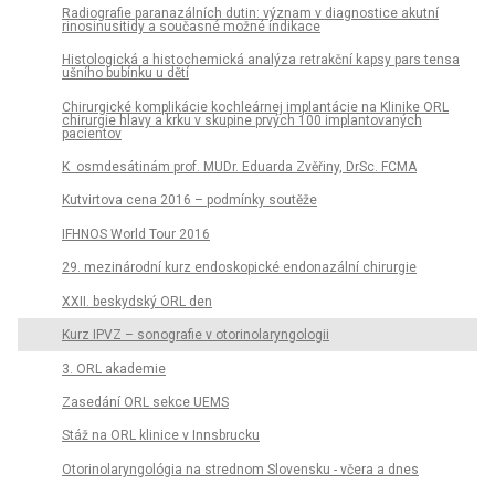
Radiografie paranazálních dutin: význam v diagnostice akutní
rinosinusitidy a současné možné indikace
Histologická a histochemická analýza retrakční kapsy pars tensa
ušního bubínku u dětí
Chirurgické komplikácie kochleárnej implantácie na Klinike ORL
chirurgie hlavy a krku v skupine prvých 100 implantovaných
pacientov
K osmdesátinám prof. MUDr. Eduarda Zvěřiny, DrSc. FCMA
Kutvirtova cena 2016 – podmínky soutěže
IFHNOS World Tour 2016
29. mezinárodní kurz endoskopické endonazální chirurgie
XXII. beskydský ORL den
Kurz IPVZ – sonografie v otorinolaryngologii
3. ORL akademie
Zasedání ORL sekce UEMS
Stáž na ORL klinice v Innsbrucku
Otorinolaryngológia na strednom Slovensku - včera a dnes