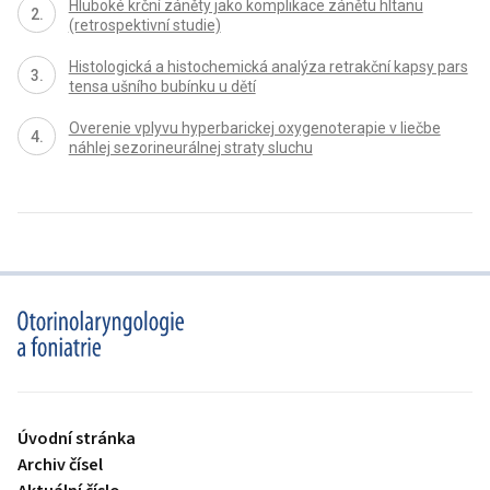
Hluboké krční záněty jako komplikace zánětu hltanu
(retrospektivní studie)
Histologická a histochemická analýza retrakční kapsy pars
tensa ušního bubínku u dětí
Overenie vplyvu hyperbarickej oxygenoterapie v liečbe
náhlej sezorineurálnej straty sluchu
proLékaře.cz
Úvodní stránka
Archiv čísel