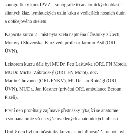
sonografický kurz IPVZ –⁠ sonografie tří anatomických oblastí:
slinných žláz, lymfatických uzlin krku a vedlejších nosních dutin
a obličejového skeletu.
Kapacita kurzu 21 míst byla zcela naplněna účastníky z Čech,
Moravy i Slovenska. Kurz vedl profesor Jaromír Astl (ORL
ÚVN).
Lektorem kurzu dále byl MUDr. Petr Laštůvka (ORL FN Motol),
MUDr. Michal Zábrodský (ORL FN Motol), doc.
Martin Chovanec (ORL FNKV), MUDr. Jan Rotnágl (ORL
ÚVN), MUDr.. Jan Kastner (privátní ORL ambulance Beroun,
Plzeň).
První den probíhaly zajímavé přednášky týkající se anatomie
a sonoanatomie všech výše uvedených anatomických oblastí.
Druhý den byl pro účastníky kurzu asi nejpřínosnější, neboť byli