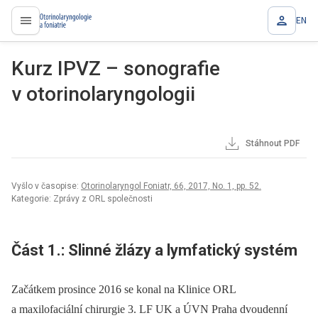
EN
proLékaře.cz
Kurz IPVZ – sonografie
v otorinolaryngologii
Stáhnout PDF
Vyšlo v časopise:
Otorinolaryngol Foniatr, 66, 2017, No. 1, pp. 52.
Kategorie: Zprávy z ORL společnosti
Část 1.: Slinné žlázy a lymfatický systém
Začátkem prosince 2016 se konal na Klinice ORL
a maxilofaciální chirurgie 3. LF UK a ÚVN Praha dvoudenní