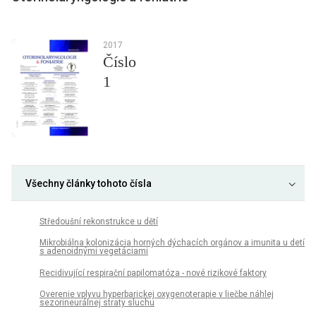
2017
Číslo
1
Všechny články tohoto čísla
Středoušní rekonstrukce u dětí
Mikrobiálna kolonizácia horných dýchacích orgánov a imunita u detí
s adenoidnými vegetáciami
Recidivující respirační papilomatóza - nové rizikové faktory
Overenie vplyvu hyperbarickej oxygenoterapie v liečbe náhlej
sezorineurálnej straty sluchu