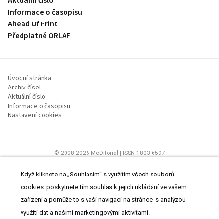
Aktuální číslo
Informace o časopisu
Ahead Of Print
Předplatné ORLAF
Úvodní stránka
Archiv čísel
Aktuální číslo
Informace o časopisu
Nastavení cookies
© 2008-2026 MeDitorial | ISSN 1803-6597
Stránky proLékaře.cz jsou určeny výhradně odborníkům ve
zdravotnictví.
Čtěte prohlášení
a
Zásady zpracování osobních údajů
.
Když kliknete na „Souhlasím“ s využitím všech souborů
cookies, poskytnete tím souhlas k jejich ukládání ve vašem
zařízení a pomůže to s vaší navigací na stránce, s analýzou
využití dat a našimi marketingovými aktivitami.