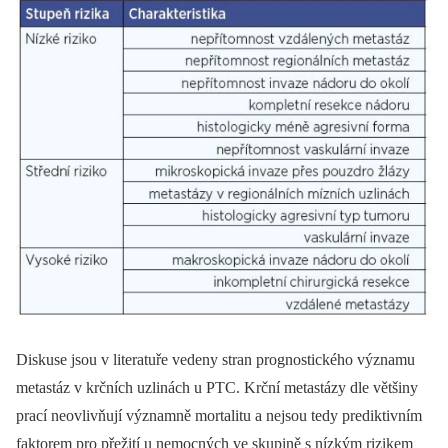
Diskuse jsou v literatuře vedeny stran prognostického významu
metastáz v krčních uzlinách u PTC. Krční metastázy dle většiny
prací neovlivňují významně mortalitu a nejsou tedy prediktivním
faktorem pro přežití u nemocných ve skupině s nízkým rizikem