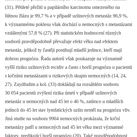
(31). Pětileté přežití u papilárního karcinomu omezeného na
štítnou žlázu je 99,7 % a v případě uzlinových metastáz 96,9 %,
k významnému poklesu však dochází u nemocných s metastázami
vzdálenými 57,8 % (27). Při statistickém hodnocení různých
souborů pravděpodobně převažuje efekt věku nad efektem
metastáz, jelikož ty častěji postihují mladší jedince, kteří mají
dobrou prognózu. Řada autorů však poukazuje na významně
vyšší riziko uzlinových recidiv a často i horší prognózu u pacientů
s krčními metastázami u rizikových skupin nemocných (14, 24,
27). Zaydfudim a kol. (33) dokládají na rozsáhlém souboru
30 054 pacientů zvýšení rizika úmrtí v případě uzlinových
metastáz u nemocných nad 45 let o 46 %, zatímco u mladších
jedinců do 45 let stav lymfatických uzlin neměl na prognózu vliv.
Jiná studie na souboru 9904 nemocných prokázala, že krční
metastázy patří u nemocných nad 45 let věku mezi významné
faktory, predikující horší prognózu (20). Také pravděpodobnost