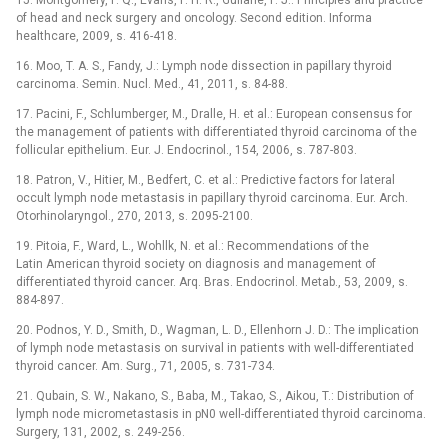
of head and neck surgery and oncology. Second edition. Informa
healthcare, 2009, s. 416-418.
16. Moo, T. A. S., Fandy, J.: Lymph node dissection in papillary thyroid
carcinoma. Semin. Nucl. Med., 41, 2011, s. 84-88.
17. Pacini, F., Schlumberger, M., Dralle, H. et al.: European consensus for
the management of patients with differentiated thyroid carcinoma of the
follicular epithelium. Eur. J. Endocrinol., 154, 2006, s. 787-803.
18. Patron, V., Hitier, M., Bedfert, C. et al.: Predictive factors for lateral
occult lymph node metastasis in papillary thyroid carcinoma. Eur. Arch.
Otorhinolaryngol., 270, 2013, s. 2095-2100.
19. Pitoia, F., Ward, L., Wohllk, N. et al.: Recommendations of the
Latin American thyroid society on diagnosis and management of
differentiated thyroid cancer. Arq. Bras. Endocrinol. Metab., 53, 2009, s.
884-897.
20. Podnos, Y. D., Smith, D., Wagman, L. D., Ellenhorn J. D.: The implication
of lymph node metastasis on survival in patients with well-differentiated
thyroid cancer. Am. Surg., 71, 2005, s. 731-734.
21. Qubain, S. W., Nakano, S., Baba, M., Takao, S., Aikou, T.: Distribution of
lymph node micrometastasis in pN0 well-differentiated thyroid carcinoma.
Surgery, 131, 2002, s. 249-256.