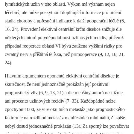
lymfatických uzlin v této oblasti. Výkon má význam nejen
léčebný, ale může poskytnout doplňující informace pro určení
stadia choroby a upřesnění indikace k další pooperační léčbě (6,
16, 24). Provedení elektivní centrální krční disekce snižuje dle
některých autorů pravděpodobnost uzlinových recidiv, přičemž
případná reoperace oblasti VI bývá zatížena vyššími riziky pro
zvratný nerv a příštítná tělíska, než primooperace (9, 12, 16, 21,
24).
Hlavním argumentem oponentů elektivní centrální disekce je
skutečnost, že není jednoznačně prokázán její pozitivní
prognostický vliv (6, 9, 13, 21) a dle menšiny autorů nesnižuje
ani procento uzlinových recidiv (7, 33). Každopádně nelze
zpochybnit fakt, že vliv okultních metastáz jako prognostického
faktoru je na rozdíl od metastáz manifestních minimální, či spíše
nebyl dosud jednoznačně prokázán (13). Za sporný lze považovat