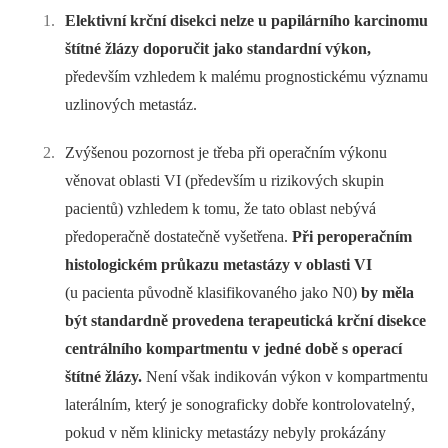
Elektivní krční disekci nelze u papilárního karcinomu
štítné žlázy doporučit jako standardní výkon,
především vzhledem k malému prognostickému významu
uzlinových metastáz.
Zvýšenou pozornost je třeba při operačním výkonu
věnovat oblasti VI (především u rizikových skupin
pacientů) vzhledem k tomu, že tato oblast nebývá
předoperačně dostatečně vyšetřena.
Při peroperačním
histologickém průkazu metastázy v oblasti VI
(u pacienta původně klasifikovaného jako N0)
by měla
být standardně provedena terapeutická krční disekce
centrálního kompartmentu v jedné době s operací
štítné žlázy.
Není však indikován výkon v kompartmentu
laterálním, který je sonograficky dobře kontrolovatelný,
pokud v něm klinicky metastázy nebyly prokázány