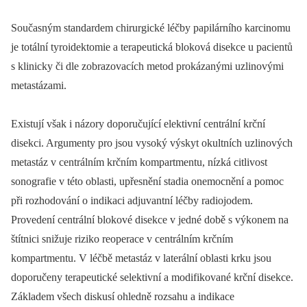
Současným standardem chirurgické léčby papilárního karcinomu
je totální tyroidektomie a terapeutická bloková disekce u pacientů
s klinicky či dle zobrazovacích metod prokázanými uzlinovými
metastázami.
Existují však i názory doporučující elektivní centrální krční
disekci. Argumenty pro jsou vysoký výskyt okultních uzlinových
metastáz v centrálním krčním kompartmentu, nízká citlivost
sonografie v této oblasti, upřesnění stadia onemocnění a pomoc
při rozhodování o indikaci adjuvantní léčby radiojodem.
Provedení centrální blokové disekce v jedné době s výkonem na
štítnici snižuje riziko reoperace v centrálním krčním
kompartmentu. V léčbě metastáz v laterální oblasti krku jsou
doporučeny terapeutické selektivní a modifikované krční disekce.
Základem všech diskusí ohledně rozsahu a indikace