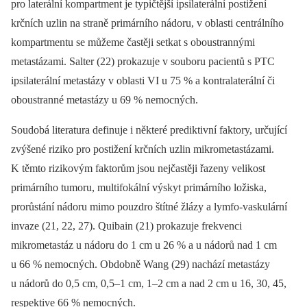
pro laterální kompartment je typičtější ipsilaterální postižení
krčních uzlin na straně primárního nádoru, v oblasti centrálního
kompartmentu se můžeme častěji setkat s oboustrannými
metastázami. Salter (22) prokazuje v souboru pacientů s PTC
ipsilaterální metastázy v oblasti VI u 75 % a kontralaterální či
oboustranné metastázy u 69 % nemocných.
Soudobá literatura definuje i některé prediktivní faktory, určující
zvýšené riziko pro postižení krčních uzlin mikrometastázami.
K těmto rizikovým faktorům jsou nejčastěji řazeny velikost
primárního tumoru, multifokální výskyt primárního ložiska,
prorůstání nádoru mimo pouzdro štítné žlázy a lymfo-vaskulární
invaze (21, 22, 27). Quibain (21) prokazuje frekvenci
mikrometastáz u nádoru do 1 cm u 26 % a u nádorů nad 1 cm
u 66 % nemocných. Obdobně Wang (29) nachází metastázy
u nádorů do 0,5 cm, 0,5–1 cm, 1–2 cm a nad 2 cm u 16, 30, 45,
respektive 66 % nemocných.