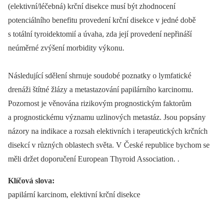
(elektivní/léčebná) krční disekce musí být zhodnocení
potenciálního benefitu provedení krční disekce v jedné době
s totální tyroidektomií a úvaha, zda její provedení nepřináší
neúměrné zvýšení morbidity výkonu.
Následující sdělení shrnuje soudobé poznatky o lymfatické
drenáži štítné žlázy a metastazování papilárního karcinomu.
Pozornost je věnována rizikovým prognostickým faktorům
a prognostickému významu uzlinových metastáz. Jsou popsány
názory na indikace a rozsah elektivních i terapeutických krčních
disekcí v různých oblastech světa. V České republice bychom se
měli držet doporučení European Thyroid Association. .
Klíčová slova:
papilární karcinom, elektivní krční disekce