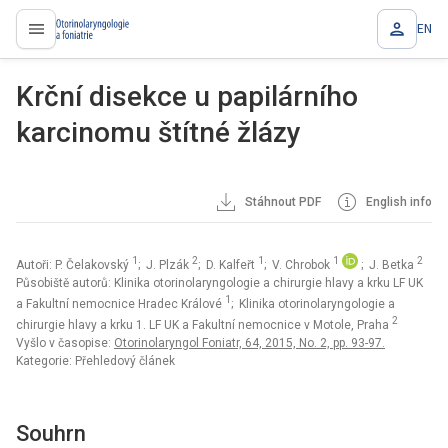
EN
proLékaře.cz
Krční disekce u papilárního
karcinomu štítné žlázy
Stáhnout PDF
English info
1
2
1
1
2
Autoři: P. Čelakovský
; J. Plzák
; D. Kalfeřt
; V. Chrobok
; J. Betka
Působiště autorů: Klinika otorinolaryngologie a chirurgie hlavy a krku LF UK
1
a Fakultní nemocnice Hradec Králové
; Klinika otorinolaryngologie a
2
chirurgie hlavy a krku 1. LF UK a Fakultní nemocnice v Motole, Praha
Vyšlo v časopise:
Otorinolaryngol Foniatr, 64, 2015, No. 2, pp. 93-97.
Kategorie: Přehledový článek
Souhrn