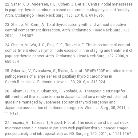
22. Salter, K. D., Andersen, P. E., Cohen, J. I. et al.: Central nodal metastases
in papillary thyroid carcinoma based on tumor histologic type and focality.
Arch. Otolaryngol. Head Neck Surg., 136, 2010, s. 691-696.
23. Shindo, M., Stern, A.: Total thyroidectomy with and without selective
central compartment dissection. Arch. Otolaryngol. Head Neck Surg., 136,
2010, s. 584-587.
24. Shindo, M., Wu, J. C., Park, E. E., Tanzella, F.: The importance of central
compartment elective lymph node excision in the staging and treatment of
papillary thyroid cancer. Arch. Otolaryngol. Head Neck Surg., 132, 2006, s.
650-654.
25. Sykorova, V., Dvorakova, S., Ryska, A. et al.: BRAFV600E mutation in the
pathogenesis of a large series of papillary thyroid carcinoma in
Czech Republic. J. Endocrinol. Invest., 33, 2010, s. 318-324.
26. Takami, H., Ito, Y., Okamoto, T., Yoshida, A.: Therapeutic strategy for
differentiated thyroid carcinoma in Japan based on a newly established
guideline managed by Japanese society of thyroid surgeons and
Japanese association of endocrine surgeons. World. J. Surg., 35, 2011, s.
111-121.
27. Teixeira, G., Teixeira, T., Gubert, F. et al.: The incidence of central neck
micrometastatic disease in patients with papillary thyroid cancer staged
preoperatively and intraoperatively as N0. Surgery, 150, 2011, s. 1161-1167.