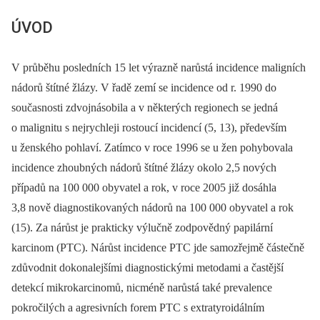
ÚVOD
V průběhu posledních 15 let výrazně narůstá incidence maligních
nádorů štítné žlázy. V řadě zemí se incidence od r. 1990 do
současnosti zdvojnásobila a v některých regionech se jedná
o malignitu s nejrychleji rostoucí incidencí (5, 13), především
u ženského pohlaví. Zatímco v roce 1996 se u žen pohybovala
incidence zhoubných nádorů štítné žlázy okolo 2,5 nových
případů na 100 000 obyvatel a rok, v roce 2005 již dosáhla
3,8 nově diagnostikovaných nádorů na 100 000 obyvatel a rok
(15). Za nárůst je prakticky výlučně zodpovědný papilární
karcinom (PTC). Nárůst incidence PTC jde samozřejmě částečně
zdůvodnit dokonalejšími diagnostickými metodami a častější
detekcí mikrokarcinomů, nicméně narůstá také prevalence
pokročilých a agresivních forem PTC s extratyroidálním