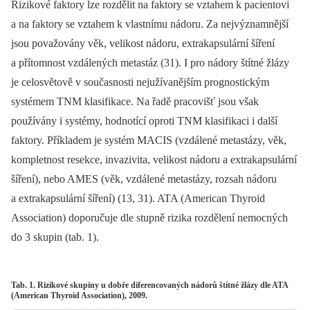
Rizikové faktory lze rozdělit na faktory se vztahem k pacientovi
a na faktory se vztahem k vlastnímu nádoru. Za nejvýznamnější
jsou považovány věk, velikost nádoru, extrakapsulární šíření
a přítomnost vzdálených metastáz (31). I pro nádory štítné žlázy
je celosvětově v současnosti nejužívanějším prognostickým
systémem TNM klasifikace. Na řadě pracovišť jsou však
používány i systémy, hodnotící oproti TNM klasifikaci i další
faktory. Příkladem je systém MACIS (vzdálené metastázy, věk,
kompletnost resekce, invazivita, velikost nádoru a extrakapsulární
šíření), nebo AMES (věk, vzdálené metastázy, rozsah nádoru
a extrakapsulární šíření) (13, 31). ATA (American Thyroid
Association) doporučuje dle stupně rizika rozdělení nemocných
do 3 skupin (tab. 1).
Tab. 1. Rizikové skupiny u dobře diferencovaných nádorů štítné žlázy dle ATA
(American Thyroid Association), 2009.