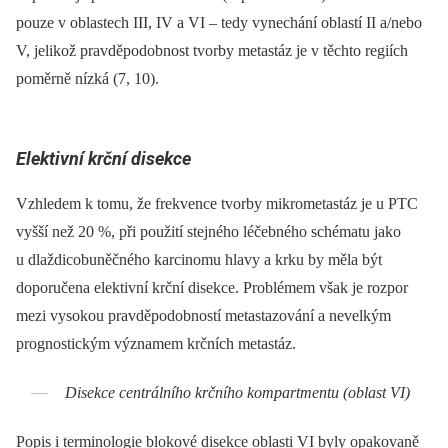
pouze v oblastech III, IV a VI –⁠ tedy vynechání oblastí II a/nebo
V, jelikož pravděpodobnost tvorby metastáz je v těchto regiích
poměrně nízká (7, 10).
Elektivní krční disekce
Vzhledem k tomu, že frekvence tvorby mikrometastáz je u PTC
vyšší než 20 %, při použití stejného léčebného schématu jako
u dlaždicobuněčného karcinomu hlavy a krku by měla být
doporučena elektivní krční disekce. Problémem však je rozpor
mezi vysokou pravděpodobností metastazování a nevelkým
prognostickým významem krčních metastáz.
Disekce centrálního krčního kompartmentu (oblast VI)
Popis i terminologie blokové disekce oblasti VI byly opakovaně