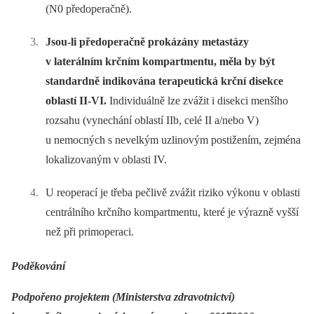
(N0 předoperačně).
Jsou-li předoperačně prokázány metastázy
v laterálním krčním kompartmentu, měla by být
standardně indikována terapeutická krční disekce
oblastí II-VI.
Individuálně lze zvážit i disekci menšího
rozsahu (vynechání oblastí IIb, celé II a/nebo V)
u nemocných s nevelkým uzlinovým postižením, zejména
lokalizovaným v oblasti IV.
U reoperací je třeba pečlivě zvážit riziko výkonu v oblasti
centrálního krčního kompartmentu, které je výrazně vyšší
než při primoperaci.
Poděkování
Podpořeno projektem (Ministerstva zdravotnictví)