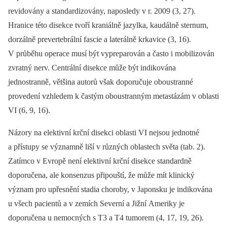
revidovány a standardizovány, naposledy v r. 2009 (3, 27).
Hranice této disekce tvoří kraniálně jazylka, kaudálně sternum,
dorzálně prevertebrální fascie a laterálně krkavice (3, 16).
V průběhu operace musí být vypreparován a často i mobilizován
zvratný nerv. Centrální disekce může být indikována
jednostranně, většina autorů však doporučuje oboustranné
provedení vzhledem k častým oboustranným metastázám v oblasti
VI (6, 9, 16).
Názory na elektivní krční disekci oblasti VI nejsou jednotné
a přístupy se významně liší v různých oblastech světa (tab. 2).
Zatímco v Evropě není elektivní krční disekce standardně
doporučena, ale konsenzus připouští, že může mít klinický
význam pro upřesnění stadia choroby, v Japonsku je indikována
u všech pacientů a v zemích Severní a Jižní Ameriky je
doporučena u nemocných s T3 a T4 tumorem (4, 17, 19, 26).