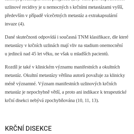
uzlinové recidivy je u nemocných s krčními metastázami vyšší,
především v případě vícečetných metastáz a extrakapsulární
invaze (4).
Dané skutečnosti odpovídá i současná TNM klasifikace, dle které
metastázy v krčních uzlinách mají vliv na stadium onemocnění
u jedinců nad 45 let věku, ne však u mladších pacientů.
Rozdíl je také v klinickém významu manifestních a okultních
metastáz. Okultní metastázy většina autorů považuje za klinicky
méně významné. Význam manifestních uzlinových krčních
metastáz je nepochybně větší, a proto ani indikace k terapeutické
krční disekci nebývá zpochybňována (10, 11, 13).
KRČNÍ DISEKCE