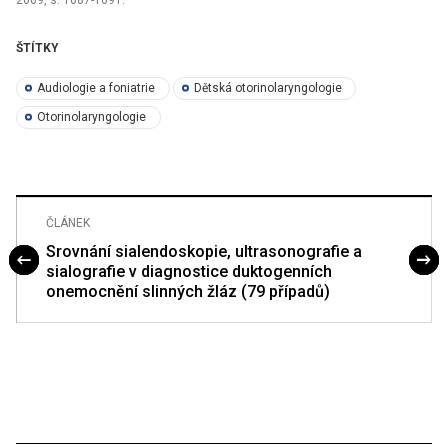
ŠTÍTKY
Audiologie a foniatrie
Dětská otorinolaryngologie
Otorinolaryngologie
ČLÁNEK
Srovnání sialendoskopie, ultrasonografie a
sialografie v diagnostice duktogenních
onemocnění slinných žláz (79 případů)