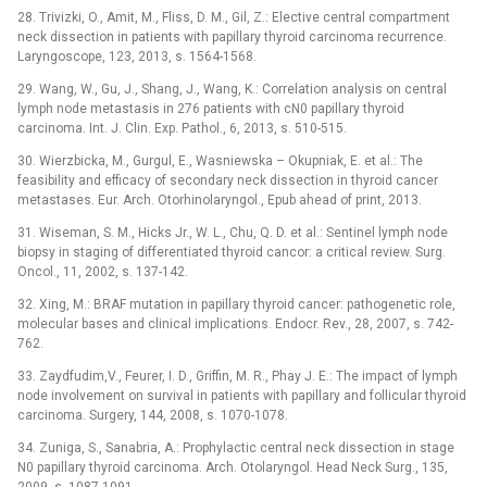
28. Trivizki, O., Amit, M., Fliss, D. M., Gil, Z.: Elective central compartment
neck dissection in patients with papillary thyroid carcinoma recurrence.
Laryngoscope, 123, 2013, s. 1564-1568.
29. Wang, W., Gu, J., Shang, J., Wang, K.: Correlation analysis on central
lymph node metastasis in 276 patients with cN0 papillary thyroid
carcinoma. Int. J. Clin. Exp. Pathol., 6, 2013, s. 510-515.
30. Wierzbicka, M., Gurgul, E., Wasniewska –⁠ Okupniak, E. et al.: The
feasibility and efficacy of secondary neck dissection in thyroid cancer
metastases. Eur. Arch. Otorhinolaryngol., Epub ahead of print, 2013.
31. Wiseman, S. M., Hicks Jr., W. L., Chu, Q. D. et al.: Sentinel lymph node
biopsy in staging of differentiated thyroid cancor: a critical review. Surg.
Oncol., 11, 2002, s. 137-142.
32. Xing, M.: BRAF mutation in papillary thyroid cancer: pathogenetic role,
molecular bases and clinical implications. Endocr. Rev., 28, 2007, s. 742-
762.
33. Zaydfudim,V., Feurer, I. D., Griffin, M. R., Phay J. E.: The impact of lymph
node involvement on survival in patients with papillary and follicular thyroid
carcinoma. Surgery, 144, 2008, s. 1070-1078.
34. Zuniga, S., Sanabria, A.: Prophylactic central neck dissection in stage
N0 papillary thyroid carcinoma. Arch. Otolaryngol. Head Neck Surg., 135,
2009, s. 1087-1091.