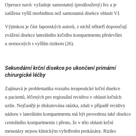
Operace navíc vyžaduje samostatný (prodloužený) řez a je
zatížena vyšší morbiditou než samostatná disekce oblasti VI.
Výjimkou je část Japonských autorů, z nichž někteří doporučují
zvážení disekce laterálního krčního kompartmentu především
u nemocných s vyšším rizikem (26).
Sekundární krční disekce po ukončení primární
chirurgické léčby
Zajímavá je problematika rozsahu terapeutické krční disekce
u pacientů, léčených pro regionální recidivu v oblasti krčních
uzlin. Nejčastěji je diskutována otázka, zdali v případě recidivy
nádoru v laterálním kompartmentu má být provedena také disekce
centrálního kompartmentu i přesto, že v této oblasti krční
metastázy nejsou klinickým vyšetřením prokázány. Riziko