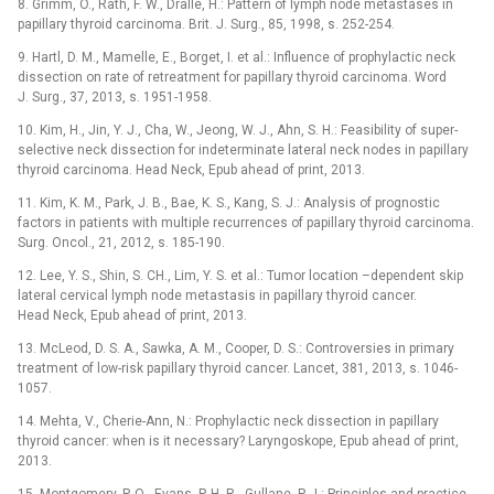
8. Grimm, O., Rath, F. W., Dralle, H.: Pattern of lymph node metastases in
papillary thyroid carcinoma. Brit. J. Surg., 85, 1998, s. 252-254.
9. Hartl, D. M., Mamelle, E., Borget, I. et al.: Influence of prophylactic neck
dissection on rate of retreatment for papillary thyroid carcinoma. Word
J. Surg., 37, 2013, s. 1951-1958.
10. Kim, H., Jin, Y. J., Cha, W., Jeong, W. J., Ahn, S. H.: Feasibility of super-
selective neck dissection for indeterminate lateral neck nodes in papillary
thyroid carcinoma. Head Neck, Epub ahead of print, 2013.
11. Kim, K. M., Park, J. B., Bae, K. S., Kang, S. J.: Analysis of prognostic
factors in patients with multiple recurrences of papillary thyroid carcinoma.
Surg. Oncol., 21, 2012, s. 185-190.
12. Lee, Y. S., Shin, S. CH., Lim, Y. S. et al.: Tumor location –dependent skip
lateral cervical lymph node metastasis in papillary thyroid cancer.
Head Neck, Epub ahead of print, 2013.
13. McLeod, D. S. A., Sawka, A. M., Cooper, D. S.: Controversies in primary
treatment of low-risk papillary thyroid cancer. Lancet, 381, 2013, s. 1046-
1057.
14. Mehta, V., Cherie-Ann, N.: Prophylactic neck dissection in papillary
thyroid cancer: when is it necessary? Laryngoskope, Epub ahead of print,
2013.
15. Montgomery, P. Q., Evans, P. H. R., Gullane, P. J.: Principles and practice