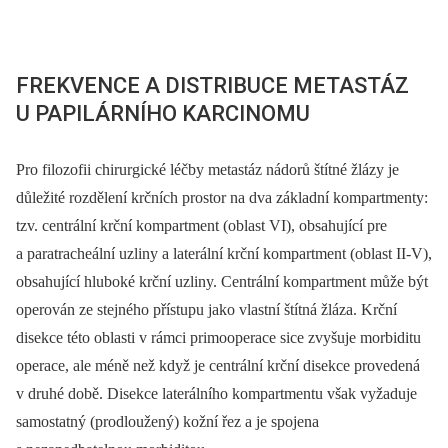
FREKVENCE A DISTRIBUCE METASTÁZ
U PAPILÁRNÍHO KARCINOMU
Pro filozofii chirurgické léčby metastáz nádorů štítné žlázy je
důležité rozdělení krčních prostor na dva základní kompartmenty:
tzv. centrální krční kompartment (oblast VI), obsahující pre
a paratracheální uzliny a laterální krční kompartment (oblast II-V),
obsahující hluboké krční uzliny. Centrální kompartment může být
operován ze stejného přístupu jako vlastní štítná žláza. Krční
disekce této oblasti v rámci primooperace sice zvyšuje morbiditu
operace, ale méně než když je centrální krční disekce provedená
v druhé době. Disekce laterálního kompartmentu však vyžaduje
samostatný (prodloužený) kožní řez a je spojena