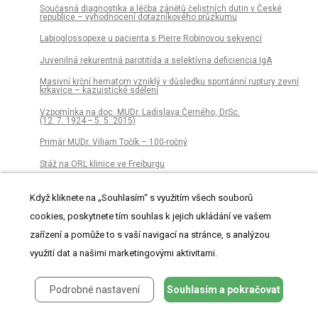
Současná diagnostika a léčba zánětů čelistních dutin v České
republice – vyhodnocení dotazníkového průzkumu
Labioglossopexe u pacienta s Pierre Robinovou sekvencí
Juvenilná rekurentná parotitída a selektívna deficiencia IgA
Masivní krční hematom vzniklý v důsledku spontánní ruptury zevní
krkavice – kazuistické sdělení
Vzpomínka na doc. MUDr. Ladislava Černého, DrSc.
(12. 7. 1924 – 5. 5. 2015)
Primár MUDr. Viliam Točík – 100-ročný
Stáž na ORL klinice ve Freiburgu
Volby do výboru České společnosti otorinolaryngologie a chirurgie
hlavy a krku ČLS JEP
Když kliknete na „Souhlasím“ s využitím všech souborů
Změna v placení členských poplatků ČSORLCHHK ČLS JEP
cookies, poskytnete tím souhlas k jejich ukládání ve vašem
zařízení a pomůže to s vaší navigací na stránce, s analýzou
Srovnání sialendoskopie, ultrasonografie a sialografie v diagnostice
duktogenních onemocnění slinných žláz (79 případů)
využití dat a našimi marketingovými aktivitami.
Augmentace hlasivek autologním tukem
Poleptanie pažeráka diskovitou batériou u detí
Podrobné nastavení
Souhlasím a pokračovat
Krční disekce u papilárního karcinomu štítné žlázy