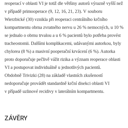
reoperací v oblasti VI je totiž dle většiny autorů výrazně vyšší než
v případě primooperace (9, 12, 16, 21, 23). V souboru
Wierzbické (30) vznikla při reoperaci centrálního krčního
kompartmentu obrna zvratného nervu u 26 % nemocných, u 10 %
se jednalo o obrnu trvalou a u 6 % pacientů bylo potřeba provést
tracheostomii. Dalšími komplikacemi, udávanými autorkou, byly
chylorea (8 %) a masivní pooperační krvácení (6 %). Autorka
proto doporučuje pečlivě vážit rizika a význam reoperace oblasti
VI a postupovat individuálně u jednotlivých pacientů.
Obdobně Trivizki (28) na základě vlastních zkušeností
nedoporučuje provádět standardně krční disekci oblasti VI
v případě uzlinové recidivy v laterálním kompartmentu.
ZÁVĚRY