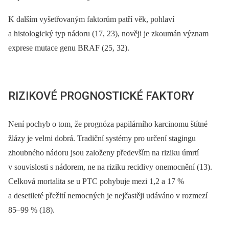
K dalším vyšetřovaným faktorům patří věk, pohlaví
a histologický typ nádoru (17, 23), nověji je zkoumán význam
exprese mutace genu BRAF (25, 32).
RIZIKOVÉ PROGNOSTICKÉ FAKTORY
Není pochyb o tom, že prognóza papilárního karcinomu štítné
žlázy je velmi dobrá. Tradiční systémy pro určení stagingu
zhoubného nádoru jsou založeny především na riziku úmrtí
v souvislosti s nádorem, ne na riziku recidivy onemocnění (13).
Celková mortalita se u PTC pohybuje mezi 1,2 a 17 %
a desetileté přežití nemocných je nejčastěji udáváno v rozmezí
85–99 % (18).