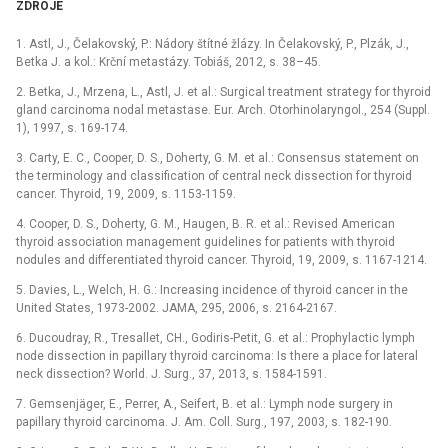
ZDROJE
1. Astl, J., Čelakovský, P.: Nádory štítné žlázy. In Čelakovský, P., Plzák, J.,
Betka J. a kol.: Krční metastázy. Tobiáš, 2012, s. 38–45.
2. Betka, J., Mrzena, L., Astl, J. et al.: Surgical treatment strategy for thyroid
gland carcinoma nodal metastase. Eur. Arch. Otorhinolaryngol., 254 (Suppl.
1), 1997, s. 169-174.
3. Carty, E. C., Cooper, D. S., Doherty, G. M. et al.: Consensus statement on
the terminology and classification of central neck dissection for thyroid
cancer. Thyroid, 19, 2009, s. 1153-1159.
4. Cooper, D. S., Doherty, G. M., Haugen, B. R. et al.: Revised American
thyroid association management guidelines for patients with thyroid
nodules and differentiated thyroid cancer. Thyroid, 19, 2009, s. 1167-1214.
5. Davies, L., Welch, H. G.: Increasing incidence of thyroid cancer in the
United States, 1973-2002. JAMA, 295, 2006, s. 2164-2167.
6. Ducoudray, R., Tresallet, CH., Godiris-Petit, G. et al.: Prophylactic lymph
node dissection in papillary thyroid carcinoma: Is there a place for lateral
neck dissection? World. J. Surg., 37, 2013, s. 1584-1591.
7. Gemsenjäger, E., Perrer, A., Seifert, B. et al.: Lymph node surgery in
papillary thyroid carcinoma. J. Am. Coll. Surg., 197, 2003, s. 182-190.