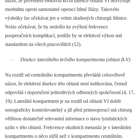
názor, že provedení elektivní krční disekce oblasti VI nezvyšuje
morbiditu oproti samostatné operaci štítné žlázy. Takovéto
výsledky lze očekávat jen u velmi zkušených chirurgů štítnice.
Nelze očekávat, že by nedošlo ke zvýšení frekvence
pooperačních komplikací, jestliže by se elektivní výkon stal
standardem na všech pracovištích (12).
Disekce laterálního krčního kompartmentu (oblast II-V)
Na rozdíl od centrálního kompartmentu převládá celosvětově
názor, že elektivní disekce této oblasti není indikována, čemuž
odpovídá i doporučení jednotlivých odborných společností (4, 17,
19). Laterální kompartment je na rozdíl od oblasti VI dobře
sonograficky kontrolovatelný a již před primooperací má chirurg
většinou dostatečně relevantní informace o stavu lymfatických
uzlin v této oblasti. Frekvence okultních metastáz je v laterálním
kompartmentu o něco nižší než v kompartmentu centrálním.