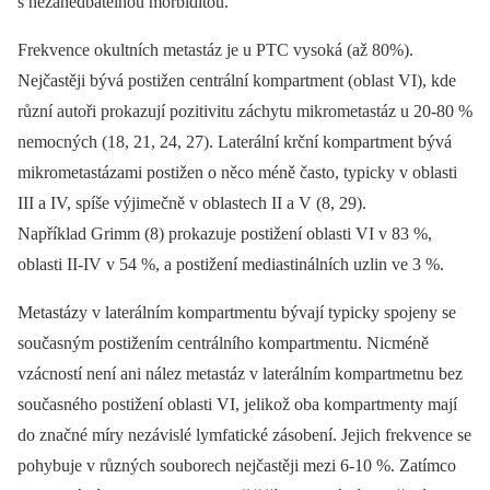
s nezanedbatelnou morbiditou.
Frekvence okultních metastáz je u PTC vysoká (až 80%).
Nejčastěji bývá postižen centrální kompartment (oblast VI), kde
různí autoři prokazují pozitivitu záchytu mikrometastáz u 20-80 %
nemocných (18, 21, 24, 27). Laterální krční kompartment bývá
mikrometastázami postižen o něco méně často, typicky v oblasti
III a IV, spíše výjimečně v oblastech II a V (8, 29).
Například Grimm (8) prokazuje postižení oblasti VI v 83 %,
oblasti II-IV v 54 %, a postižení mediastinálních uzlin ve 3 %.
Metastázy v laterálním kompartmentu bývají typicky spojeny se
současným postižením centrálního kompartmentu. Nicméně
vzácností není ani nález metastáz v laterálním kompartmetnu bez
současného postižení oblasti VI, jelikož oba kompartmenty mají
do značné míry nezávislé lymfatické zásobení. Jejich frekvence se
pohybuje v různých souborech nejčastěji mezi 6-10 %. Zatímco