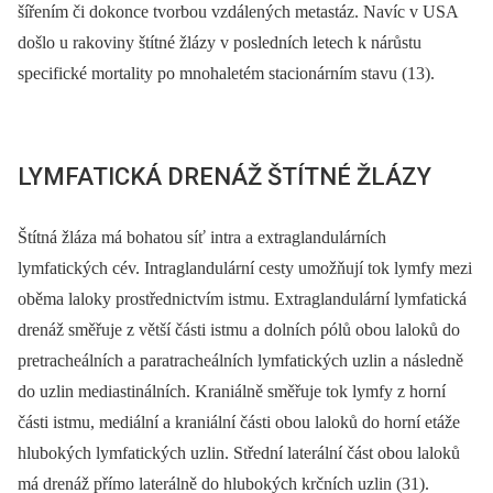
šířením či dokonce tvorbou vzdálených metastáz. Navíc v USA
došlo u rakoviny štítné žlázy v posledních letech k nárůstu
specifické mortality po mnohaletém stacionárním stavu (13).
LYMFATICKÁ DRENÁŽ ŠTÍTNÉ ŽLÁZY
Štítná žláza má bohatou síť intra a extraglandulárních
lymfatických cév. Intraglandulární cesty umožňují tok lymfy mezi
oběma laloky prostřednictvím istmu. Extraglandulární lymfatická
drenáž směřuje z větší části istmu a dolních pólů obou laloků do
pretracheálních a paratracheálních lymfatických uzlin a následně
do uzlin mediastinálních. Kraniálně směřuje tok lymfy z horní
části istmu, mediální a kraniální části obou laloků do horní etáže
hlubokých lymfatických uzlin. Střední laterální část obou laloků
má drenáž přímo laterálně do hlubokých krčních uzlin (31).