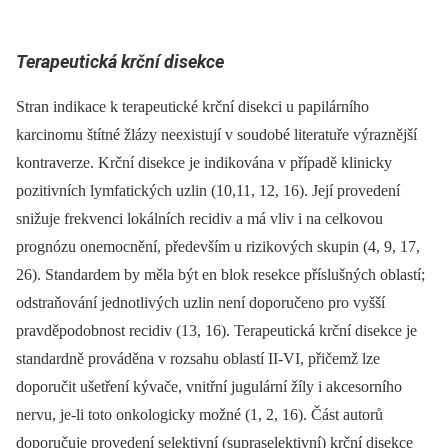
Terapeutická krční disekce
Stran indikace k terapeutické krční disekci u papilárního
karcinomu štítné žlázy neexistují v soudobé literatuře výraznější
kontraverze. Krční disekce je indikována v případě klinicky
pozitivních lymfatických uzlin (10,11, 12, 16). Její provedení
snižuje frekvenci lokálních recidiv a má vliv i na celkovou
prognózu onemocnění, především u rizikových skupin (4, 9, 17,
26). Standardem by měla být en blok resekce příslušných oblastí;
odstraňování jednotlivých uzlin není doporučeno pro vyšší
pravděpodobnost recidiv (13, 16). Terapeutická krční disekce je
standardně prováděna v rozsahu oblastí II-VI, přičemž lze
doporučit ušetření kývače, vnitřní jugulární žíly i akcesorního
nervu, je-li toto onkologicky možné (1, 2, 16). Část autorů
doporučuje provedení selektivní (supraselektivní) krční disekce