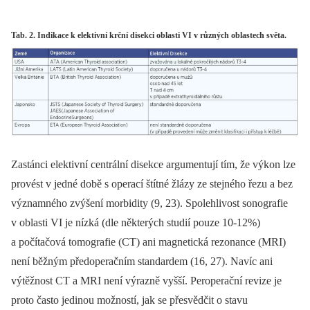
Tab. 2. Indikace k elektivní krční disekci oblasti VI v různých oblastech světa.
Zastánci elektivní centrální disekce argumentují tím, že výkon lze
provést v jedné době s operací štítné žlázy ze stejného řezu a bez
významného zvýšení morbidity (9, 23). Spolehlivost sonografie
v oblasti VI je nízká (dle některých studií pouze 10-12%)
a počítačová tomografie (CT) ani magnetická rezonance (MRI)
není běžným předoperačním standardem (16, 27). Navíc ani
výtěžnost CT a MRI není výrazně vyšší. Peroperační revize je
proto často jedinou možností, jak se přesvědčit o stavu