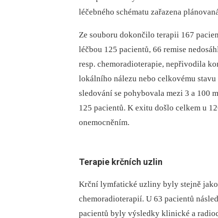
léčebného schématu zařazena plánovaná 
Ze souboru dokončilo terapii 167 pacie
léčbou 125 pacientů, 66 remise nedosáhlo
resp. chemoradioterapie, nepřivodila k
lokálního nálezu nebo celkovému stavu 
sledování se pohybovala mezi 3 a 100 mě
125 pacientů. K exitu došlo celkem u 12
onemocněním.
Terapie krčních uzlin
Krční lymfatické uzliny byly stejně jako
chemoradioterapií. U 63 pacientů násle
pacientů byly výsledky klinické a radi