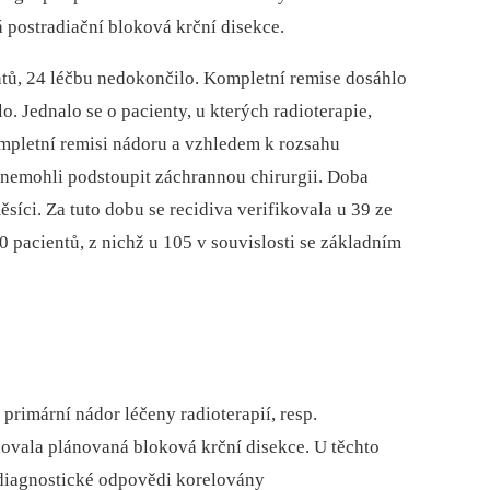
postradiační bloková krční disekce.
ntů, 24 léčbu nedokončilo. Kompletní remise dosáhlo
. Jednalo se o pacienty, u kterých radioterapie,
ompletní remisi nádoru a vzhledem k rozsahu
nemohli podstoupit záchrannou chirurgii. Doba
síci. Za tuto dobu se recidiva verifikovala u 39 ze
0 pacientů, z nichž u 105 v souvislosti se základním
 primární nádor léčeny radioterapií, resp.
dovala plánovaná bloková krční disekce. U těchto
odiagnostické odpovědi korelovány