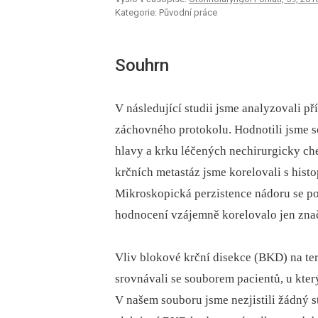
Kategorie: Původní práce
Souhrn
V následující studii jsme analyzovali př
záchovného protokolu. Hodnotili jsme s
hlavy a krku léčených nechirurgicky c
krčních metastáz jsme korelovali s hist
Mikroskopická perzistence nádoru se pot
hodnocení vzájemně korelovalo jen zna
Vliv blokové krční disekce (BKD) na te
srovnávali se souborem pacientů, u kter
V našem souboru jsme nezjistili žádný s