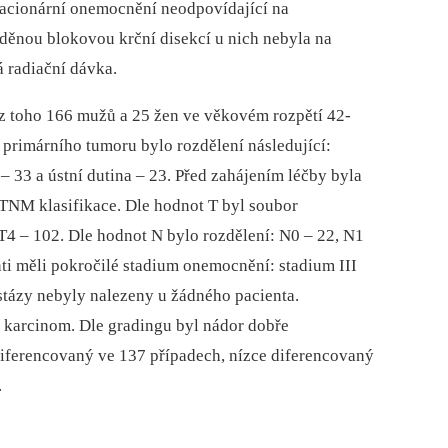
stacionární onemocnění neodpovídající na
děnou blokovou krční disekcí u nich nebyla na
á radiační dávka.
 z toho 166 mužů a 25 žen ve věkovém rozpětí 42-
e primárního tumoru bylo rozdělení následující:
 –⁠ 33 a ústní dutina –⁠ 23. Před zahájením léčby byla
 TNM klasifikace. Dle hodnot T byl soubor
a T4 –⁠ 102. Dle hodnot N bylo rozdělení: N0 –⁠ 22, N1
ienti měli pokročilé stadium onemocnění: stadium III
astázy nebyly nalezeny u žádného pacienta.
í karcinom. Dle gradingu byl nádor dobře
diferencovaný ve 137 případech, nízce diferencovaný
.