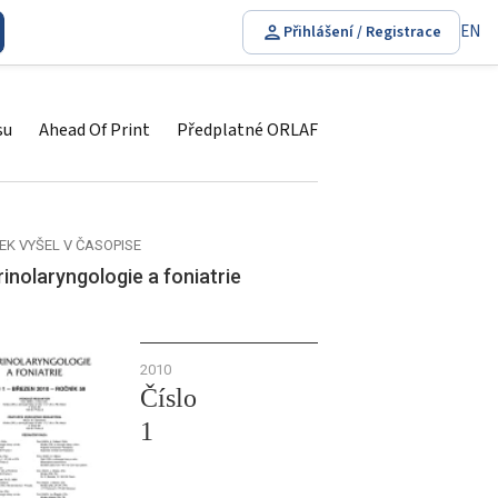
EN
Přihlášení / Registrace
su
Ahead Of Print
Předplatné ORLAF
EK VYŠEL V ČASOPISE
inolaryngologie a foniatrie
2010
Číslo
1