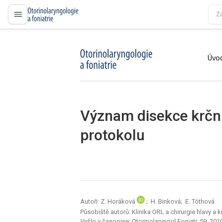
proLékaře.cz
Úvod
proLékaře.cz
Význam disekce krčn
protokolu
Autoři: Z. Horáková
; H. Binková; E. Tóthová
Působiště autorů: Klinika ORL a chirurgie hlavy a 
Vyšlo v časopise:
Otorinolaryngol Foniatr, 59, 2010