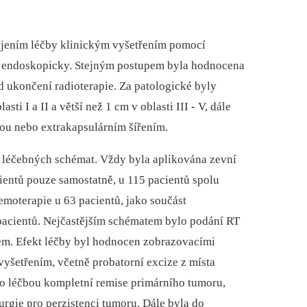
ájením léčby klinickým vyšetřením pomocí
a endoskopicky. Stejným postupem byla hodnocena
 ukončení radioterapie. Za patologické byly
ti I a II a větší než 1 cm v oblasti III -⁠ V, dále
zou nebo extrakapsulárním šířením.
a léčebných schémat. Vždy byla aplikována zevní
ientů pouze samostatně, u 115 pacientů spolu
emoterapie u 63 pacientů, jako součást
pacientů. Nejčastějším schématem bylo podání RT
em. Efekt léčby byl hodnocen zobrazovacími
šetřením, včetně probatorní excize z místa
o léčbou kompletní remise primárního tumoru,
urgie pro perzistenci tumoru. Dále byla do