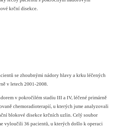
ové krční disekce.
acientů se zhoubnými nádory hlavy a krku léčených
rně v letech 2001-2008.
ádorem v pokročilém stadiu III a IV, léčené primárně
ovaně chemoradioterapií, u kterých jsme analyzovali
ční blokové disekce krčních uzlin. Celý soubor
e vyloučili 36 pacientů, u kterých došlo k operaci