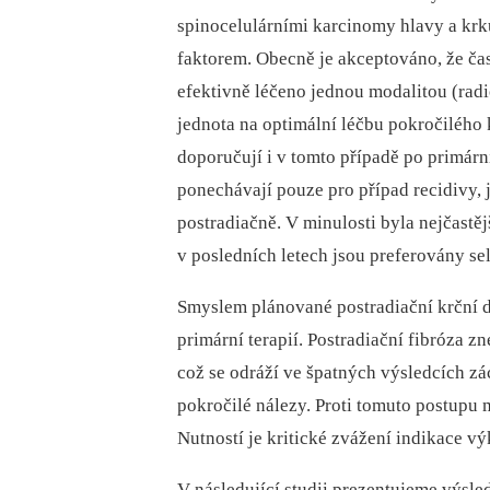
spinocelulárními karcinomy hlavy a kr
faktorem. Obecně je akceptováno, že čas
efektivně léčeno jednou modalitou (radi
jednota na optimální léčbu pokročilého 
doporučují i v tomto případě po primárn
ponechávají pouze pro případ recidivy, 
postradiačně. V minulosti byla nejčastě
v posledních letech jsou preferovány sel
Smyslem plánované postradiační krční d
primární terapií. Postradiační fibróza z
což se odráží ve špatných výsledcích zá
pokročilé nálezy. Proti tomuto postupu 
Nutností je kritické zvážení indikace v
V následující studii prezentujeme výsl