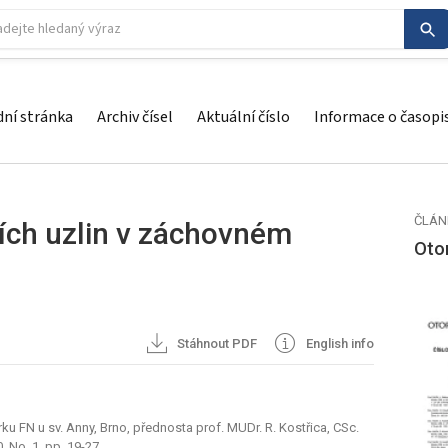
ní stránka
Archiv čísel
Aktuální číslo
Informace o časopi
ČLÁN
ích uzlin v záchovném
Otor
Stáhnout PDF
English info
krku FN u sv. Anny, Brno, přednosta prof. MUDr. R. Kostřica, CSc.
, No. 1, pp. 19-27.