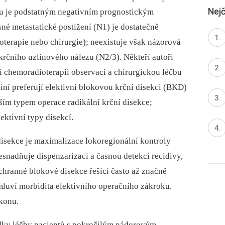
Nejč
ku je podstatným negativním prognostickým
né metastatické postižení (N1) je dostatečně
oterapie nebo chirurgie); neexistuje však názorová
krčního uzlinového nálezu (N2/3). Někteří autoři
í chemoradioterapii observaci a chirurgickou léčbu
jiní preferují elektivní blokovou krční disekci (BKD)
jším typem operace radikální krční disekce;
ektivní typy disekcí.
isekce je maximalizace lokoregionální kontroly
nesnadňuje dispenzarizaci a časnou detekci recidivy,
chranné blokové disekce řešící často až značně
mluví morbidita elektivního operačního zákroku.
ýkonu.
edky léčby pacientů s pokročilým nádorovým