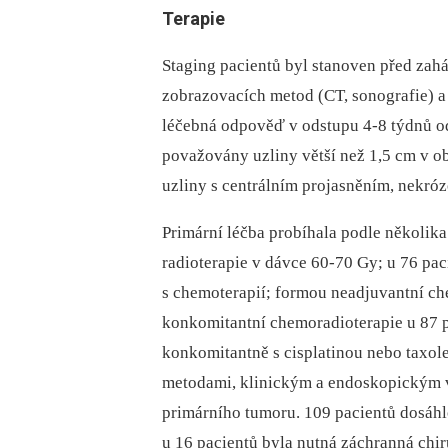
Terapie
Staging pacientů byl stanoven před zah
zobrazovacích metod (CT, sonografie) 
léčebná odpověď v odstupu 4-8 týdnů od
považovány uzliny větší než 1,5 cm v oblas
uzliny s centrálním projasněním, nekró
Primární léčba probíhala podle několik
radioterapie v dávce 60-70 Gy; u 76 pac
s chemoterapií; formou neadjuvantní ch
konkomitantní chemoradioterapie u 87 
konkomitantně s cisplatinou nebo taxol
metodami, klinickým a endoskopickým vy
primárního tumoru. 109 pacientů dosáhl
u 16 pacientů byla nutná záchranná chir