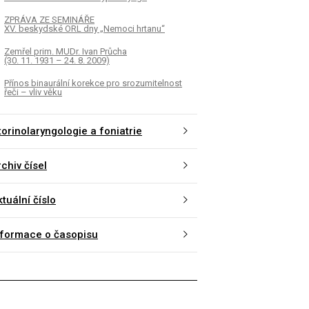
ZPRÁVA ZE SEMINÁŘE
XV. beskydské ORL dny „Nemoci hrtanu“
Zemřel prim. MUDr. Ivan Průcha
(30. 11. 1931 – 24. 8. 2009)
Přínos binaurální korekce pro srozumitelnost
řeči – vliv věku
torinolaryngologie a foniatrie
chiv čísel
tuální číslo
nformace o časopisu