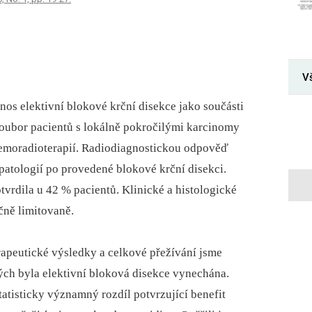
V
ínos elektivní blokové krční disekce jako součásti
oubor pacientů s lokálně pokročilými karcinomy
hemoradioterapií. Radiodiagnostickou odpověď
opatologií po provedené blokové krční disekci.
vrdila u 42 % pacientů. Klinické a histologické
čně limitovaně.
rapeutické výsledky a celkové přežívání jsme
ých byla elektivní bloková disekce vynechána.
tatisticky významný rozdíl potvrzující benefit