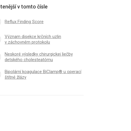
tenější v tomto čísle
Reflux Finding Score
Význam disekce krčních uzlin
v záchovném protokolu
Neskoré výsledky chirurgickej liečby
detského cholesteatómu
Bipolární koagulace BiClamp® u operací
štítné žlázy