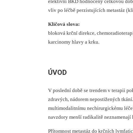
elektivní BKD hodnocený celkovou dobou
vliv po léčbě perzistujících metastáz (
Klíčová slova:
bloková krční direkce, chemoradioterap
karcinomy hlavy a krku.
ÚVOD
V poslední době se trendem v terapii p
zdravých, nádorem nepostižených tkání.
multimodalitnímu nechirurgickému léčeb
navzdory menší radikalitě neznamenají 
Přítomnost metastáz do krčních lymfatic