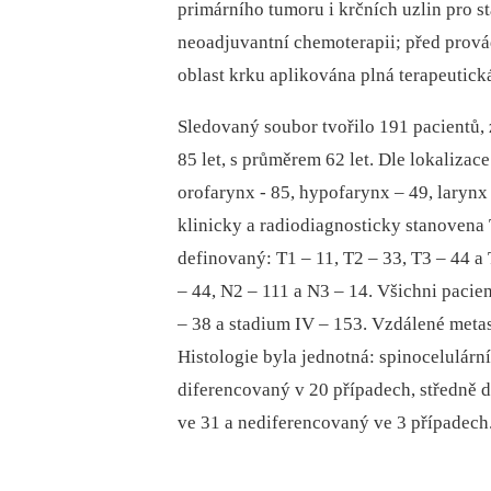
primárního tumoru i krčních uzlin pro 
neoadjuvantní chemoterapii; před prová
oblast krku aplikována plná terapeutick
Sledovaný soubor tvořilo 191 pacientů,
85 let, s průměrem 62 let. Dle lokalizac
orofarynx -⁠ 85, hypofarynx –⁠ 49, larynx
klinicky a radiodiagnosticky stanovena
definovaný: T1 –⁠ 11, T2 –⁠ 33, T3 –⁠ 44 
–⁠ 44, N2 –⁠ 111 a N3 –⁠ 14. Všichni pac
–⁠ 38 a stadium IV –⁠ 153. Vzdálené met
Histologie byla jednotná: spinocelulárn
diferencovaný v 20 případech, středně 
ve 31 a nediferencovaný ve 3 případech