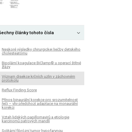
šechny články tohoto čísla
Neskoré výsledky chirurgickej liečby detského
cholesteatómu
Bipolární koagulace BiClamp® u operací štítné
žlázy
Význam disekce krčních uzlin v záchovném
protokolu
Reflux Finding Score
Přínos binaurální korekce pro srozumitelnost
řeči – vliv předchozí adaptace na monaurální
korekci
Vztah lidských papillomavirů a etiologie
karcinomů patrových mandlí
Solitární fibrózní tumor hypofaryngu