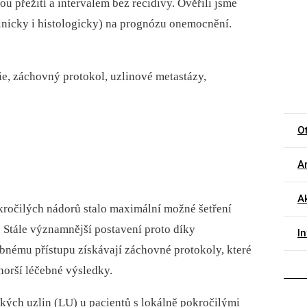
 přežití a intervalem bez recidivy. Ověřili jsme
klinicky i histologicky) na prognózu onemocnění.
ie, záchovný protokol, uzlinové metastázy,
O
Ar
Ak
okročilých nádorů stalo maximální možné šetření
 Stále významnější postavení proto díky
I
nému přístupu získávají záchovné protokoly, které
horší léčebné výsledky.
kých uzlin (LU) u pacientů s lokálně pokročilými