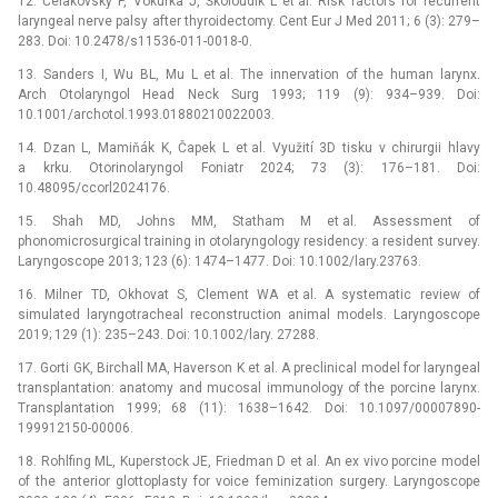
12. Čelakovský P, Vokurka J, Školoudík L et al. Risk factors for recurrent
laryngeal nerve palsy after thyroidectomy. Cent Eur J Med 2011; 6 (3): 279–
283. Doi: 10.2478/s11536-011-0018-0.
13. Sanders I, Wu BL, Mu L et al. The innervation of the human larynx.
Arch Otolaryngol Head Neck Surg 1993; 119 (9): 934–939. Doi:
10.1001/archotol.1993.01880210022003.
14. Dzan L, Mamiňák K, Čapek L et al. Využití 3D tisku v chirurgii hlavy
a krku. Otorinolaryngol Foniatr 2024; 73 (3): 176–181. Doi:
10.48095/ccorl2024176.
15. Shah MD, Johns MM, Statham M et al. Assessment of
phonomicrosurgical training in otolaryngology residency: a resident survey.
Laryngoscope 2013; 123 (6): 1474–1477. Doi: 10.1002/lary.23763.
16. Milner TD, Okhovat S, Clement WA et al. A systematic review of
simulated laryngotracheal reconstruction animal models. Laryngoscope
2019; 129 (1): 235–243. Doi: 10.1002/lary. 27288.
17. Gorti GK, Birchall MA, Haverson K et al. A preclinical model for laryngeal
transplantation: anatomy and mucosal immunology of the porcine larynx.
Transplantation 1999; 68 (11): 1638–1642. Doi: 10.1097/00007890-
199912150-00006.
18. Rohlfing ML, Kuperstock JE, Friedman D et al. An ex vivo porcine model
of the anterior glottoplasty for voice feminization surgery. Laryngoscope