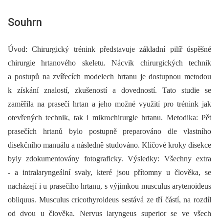
Souhrn
Úvod: Chirurgický trénink představuje základní pilíř úspěšné
chirurgie hrtanového skeletu. Nácvik chirurgických technik
a postupů na zvířecích modelech hrtanu je dostupnou metodou
k získání znalostí, zkušeností a dovedností. Tato studie se
zaměřila na prasečí hrtan a jeho možné využití pro trénink jak
otevřených technik, tak i mikrochirurgie hrtanu. Metodika: Pět
prasečích hrtanů bylo postupně preparováno dle vlastního
disekčního manuálu a následně studováno. Klíčové kroky disekce
byly zdokumentovány fotograficky. Výsledky: Všechny extra
-⁠ a intralaryngeální svaly, které jsou přítomny u člověka, se
nacházejí i u prasečího hrtanu, s výjimkou musculus arytenoideus
obliquus. Musculus cricothyroideus sestává ze tří částí, na rozdíl
od dvou u člověka. Nervus laryngeus superior se ve všech