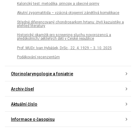
Kalorický test: metodika, principy a obecné pojmy
Akutní zygomatitida – vzácná otogenní zánětlivá komplikace
Středně diferencovaný chondrosarkom hrtanu: čtyři kazuistiky a
přehled literatury
Historický okamžik pro screening sluchu novorozenců a
předškolních/ pětiletých dětí v České republice
Prof. MUDr. Ivan Hybášek, DrSc., 22. 4. 1929 – 3. 10. 2025
Poděkování recenzentům
Otorinolaryngologie a foniatrie
Archiv čísel
Aktuální číslo
Informace o časopisu