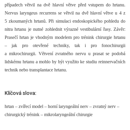
případech větvil na dvě hlavní větve před vstupem do hrtanu.
Nervus laryngeus recurrens se větvil na dvě hlavní větve u 4 z
5 zkoumaných hrtanů. Při simulaci endoskopického pohledu do
nitra hrtanu je nutné zohlednit výrazné vestibulární řasy. Závěr:
Prasečí hrtan je vhodným modelem pro trénink chirurgie hrtanu
–⁠ jak pro otevřené techniky, tak i pro fonochirurgii
a mikrochirurgii. Větvení zvratného nervu u prasat se podobá
lidskému hrtanu a mohlo by být využito ke studiu reinnervačních
technik nebo transplantace hrtanu.
Klíčová slova:
hrtan – zvířecí model – horní laryngeální nerv – zvratný nerv –
chirurgický trénink – mikrolaryngeální chirurgie