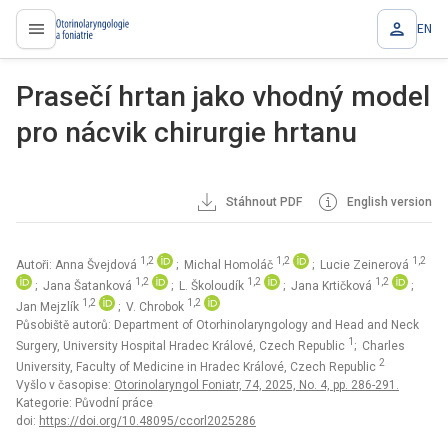
EN
proLékaře.cz
Prasečí hrtan jako vhodný model
pro nácvik chirurgie hrtanu
Stáhnout PDF
English version
1,2
1,2
1,2
Autoři: Anna Švejdová
; Michal Homoláč
; Lucie Zeinerová
1,2
1,2
1,2
; Jana Šatanková
; L. Školoudík
; Jana Krtičková
;
1,2
1,2
Jan Mejzlík
; V. Chrobok
Působiště autorů: Department of Otorhinolaryngology and Head and Neck
1
Surgery, University Hospital Hradec Králové, Czech Republic
; Charles
2
University, Faculty of Medicine in Hradec Králové, Czech Republic
Vyšlo v časopise:
Otorinolaryngol Foniatr, 74, 2025, No. 4, pp. 286-291.
Kategorie: Původní práce
doi:
https://doi.org/10.48095/ccorl2025286