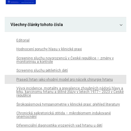
Všechny články tohoto čísla
Editorial
Hodnocení poruchy hlasu v klinické praxi
Screening sluchu novorozenců v České republice – změny v
monitoringu a kontrole
Screening sluchu pětiletých dětí
Prasečí hrtan jako vhodný model pro nácvik chirurgie hrtanu
Vývoj incidence, mortality a prevalence zhoubných nádorů hlavy a
krku, karcinomu hrtanu a štítné žlázy v letech 1977– 2023 v České
republice
Širokopásmová tympanometrie v klinické praxi: přehled literatury
Chronická sekretorická otitida – mikrobiomem indukované
onemocnění
Diferenciální diagnostika vrozených vad hrtanu u dětí