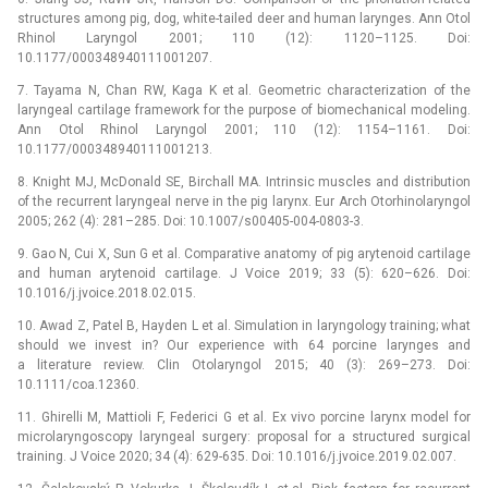
structures among pig, dog, white-tailed deer and human larynges. Ann Otol
Rhinol Laryngol 2001; 110 (12): 1120–1125. Doi:
10.1177/000348940111001207.
7. Tayama N, Chan RW, Kaga K et al. Geometric characterization of the
laryngeal cartilage framework for the purpose of biomechanical modeling.
Ann Otol Rhinol Laryngol 2001; 110 (12): 1154–1161. Doi:
10.1177/000348940111001213.
8. Knight MJ, McDonald SE, Birchall MA. Intrinsic muscles and distribution
of the recurrent laryngeal nerve in the pig larynx. Eur Arch Otorhinolaryngol
2005; 262 (4): 281–285. Doi: 10.1007/s00405-004-0803-3.
9. Gao N, Cui X, Sun G et al. Comparative anatomy of pig arytenoid cartilage
and human arytenoid cartilage. J Voice 2019; 33 (5): 620–626. Doi:
10.1016/j.jvoice.2018.02.015.
10. Awad Z, Patel B, Hayden L et al. Simulation in laryngology training; what
should we invest in? Our experience with 64 porcine larynges and
a literature review. Clin Otolaryngol 2015; 40 (3): 269–273. Doi:
10.1111/coa.12360.
11. Ghirelli M, Mattioli F, Federici G et al. Ex vivo porcine larynx model for
microlaryngoscopy laryngeal surgery: proposal for a structured surgical
training. J Voice 2020; 34 (4): 629-635. Doi: 10.1016/j.jvoice.2019.02.007.