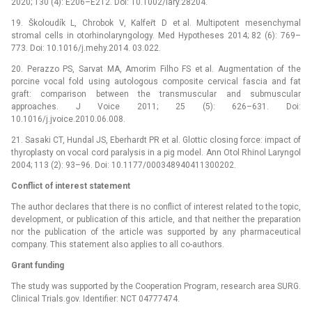
2020; 130 (4): E206–E212. Doi: 10.1002/lary.28204.
19. Školoudík L, Chrobok V, Kalfeřt D et al. Multipotent mesenchymal
stromal cells in otorhinolaryngology. Med Hypotheses 2014; 82 (6): 769–
773. Doi: 10.1016/j.mehy.2014. 03.022.
20. Perazzo PS, Sarvat MA, Amorim Filho FS et al. Augmentation of the
porcine vocal fold using autologous composite cervical fascia and fat
graft: comparison between the transmuscular and submuscular
approaches. J Voice 2011; 25 (5): 626–631. Doi:
10.1016/j.jvoice.2010.06.008.
21. Sasaki CT, Hundal JS, Eberhardt PR et al. Glottic closing force: impact of
thyroplasty on vocal cord paralysis in a pig model. Ann Otol Rhinol Laryngol
2004; 113 (2): 93–96. Doi: 10.1177/000348940411300202.
Conflict of interest statement
The author declares that there is no conflict of interest related to the topic,
development, or publication of this article, and that neither the preparation
nor the publication of the article was supported by any pharmaceutical
company. This statement also applies to all co-authors.
Grant funding
The study was supported by the Cooperation Program, research area SURG.
Clinical Trials.gov. Identifier: NCT 04777474.