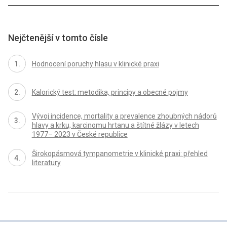
Nejčtenější v tomto čísle
Hodnocení poruchy hlasu v klinické praxi
Kalorický test: metodika, principy a obecné pojmy
Vývoj incidence, mortality a prevalence zhoubných nádorů
hlavy a krku, karcinomu hrtanu a štítné žlázy v letech
1977– 2023 v České republice
Širokopásmová tympanometrie v klinické praxi: přehled
literatury