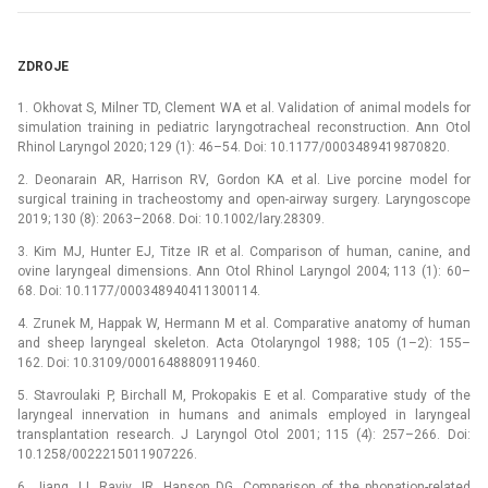
ZDROJE
1. Okhovat S, Milner TD, Clement WA et al. Validation of animal models for
simulation training in pediatric laryngotracheal reconstruction. Ann Otol
Rhinol Laryngol 2020; 129 (1): 46–54. Doi: 10.1177/0003489419870820.
2. Deonarain AR, Harrison RV, Gordon KA et al. Live porcine model for
surgical training in tracheostomy and open-airway surgery. Laryngoscope
2019; 130 (8): 2063–2068. Doi: 10.1002/lary.28309.
3. Kim MJ, Hunter EJ, Titze IR et al. Comparison of human, canine, and
ovine laryngeal dimensions. Ann Otol Rhinol Laryngol 2004; 113 (1): 60–
68. Doi: 10.1177/000348940411300114.
4. Zrunek M, Happak W, Hermann M et al. Comparative anatomy of human
and sheep laryngeal skeleton. Acta Otolaryngol 1988; 105 (1–2): 155–
162. Doi: 10.3109/00016488809119460.
5. Stavroulaki P, Birchall M, Prokopakis E et al. Comparative study of the
laryngeal innervation in humans and animals employed in laryngeal
transplantation research. J Laryngol Otol 2001; 115 (4): 257–266. Doi:
10.1258/0022215011907226.
6. Jiang JJ, Raviv JR, Hanson DG. Comparison of the phonation-related