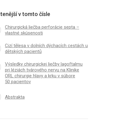
tenější v tomto čísle
Chirurgická liečba perforácie septa –
vlastné skúsenosti
Cizí tělesa v dolních dýchacích cestách u
dětských pacientů
Výsledky chirurgickej liečby lagoftalmu
pri léziách tvárového nervu na Klinike
ORL chirurgie hlavy a krku v súbore
50 pacientov
Abstrakta