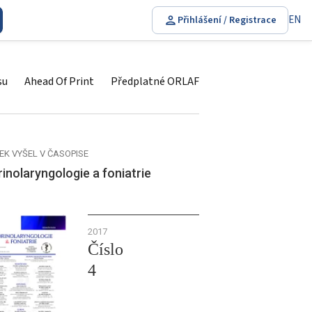
EN
Přihlášení / Registrace
su
Ahead Of Print
Předplatné ORLAF
EK VYŠEL V ČASOPISE
inolaryngologie a foniatrie
2017
Číslo
4