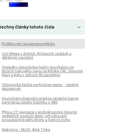
šechny články tohoto čísla
Poděkování spolupracovníkům
Cizí tělesa v dolních dýchacích cestách u
dětských pacientů
Výsledky chirurgickej liečby lagoftalmu pri
léziách tvárového nervu na Klinike ORL chirurgie
hlavy a krku v súbore 50 pacientov
Chirurgická liečba perforácie septa – vlastné
skúsenosti
Imunohistochemická analýza retrakční kapsy
pars tensa ušního bubínku u dětí
Přínos CT navigace v endoskopické chirurgii
vedlejších nosních dutin: vyhodnocení
pooperační kvality života a funkce čichu
Nekrolog - MUDr. Aleš Trnka