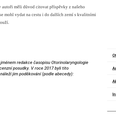
 autoři měli důvod citovat příspěvky z našeho
se mohl vydat na cestu i do dalších zemí s kvalitními
louží.
O
m jménem redakce časopisu Otorinolaryngologie
ecenzní posudky. V roce 2017 byli tito
Ar
náleží jim poděkování (podle abecedy):
Ak
I