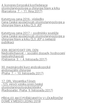
4. kongres Evropské konfederace
otorinolaryngologie a chirurgie hlavy a krku
(Barcelona, 7. – 11. října 2017)
Kutvirtova cena 2016 - výsledky
Cena České společnosti otorinolaryngologie a
chirurgie hlavy a krku ČLS JEP
Kutvirtova cena 2017 – podmínky soutěže
Cena České společnosti otorinolaryngologie a
chirurgie hlavy a krku ČLS JEP o nejlepší
publikaci
XXIII. BESKYDSKÝ ORL DEN
Nedoslýchavost – sociální dopady, hodnocení
nedoslýchavosti
(Ostravice, 3. – 4. listopadu 2017)
30. mezinárodní kurz endoskopické
endonazální chirurgie
(Praha, 7. – 10. listopadu 2017)
17. ORL Vincentka Fórum
„125. výročí vzniku první české
otorinolaryngologické kliniky“
(Radiopalác, Praha, 9. listopadu 2017)
PŘEHLED AKCÍ POŘÁDANÝCH V LÉKAŘSKÉM
DOMĚ V MĚSÍCI LEDNU 2018