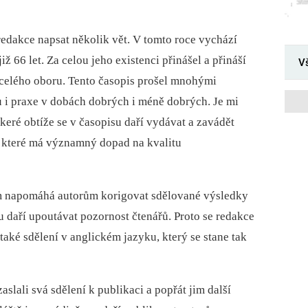
edakce napsat několik vět. V tomto roce vychází
iž 66 let. Za celou jeho existenci přinášel a přináší
V
 celého oboru. Tento časopis prošel mnohými
 i praxe v dobách dobrých i méně dobrých. Je mi
škeré obtíže se v časopisu daří vydávat a zavádět
í, které má významný dopad na kvalitu
ím napomáhá autorům korigovat sdělované výsledky
u daří upoutávat pozornost čtenářů. Proto se redakce
 také sdělení v anglickém jazyku, který se stane tak
aslali svá sdělení k publikaci a popřát jim další