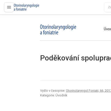
proLékaře.cz
Úvod
proLékaře.cz
Poděkování spolupr
Vyšlo v časopise:
Otorinolaryngol Foniatr, 66, 2017
Kategorie: Úvodník