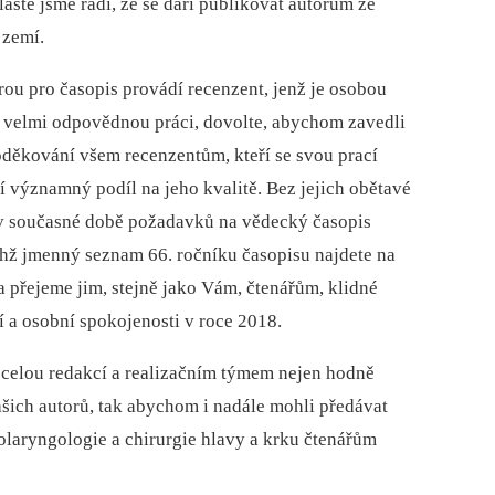
áště jsme rádi, že se daří publikovat autorům ze
 zemí.
rou pro časopis provádí recenzent, jenž je osobou
o velmi odpovědnou práci, dovolte, abychom zavedli
poděkování všem recenzentům, kteří se svou prací
jí významný podíl na jeho kvalitě. Bez jejich obětavé
 v současné době požadavků na vědecký časopis
hž jmenný seznam 66. ročníku časopisu najdete na
 přejeme jim, stejně jako Vám, čtenářům, klidné
í a osobní spokojenosti v roce 2018.
 celou redakcí a realizačním týmem nejen hodně
šich autorů, tak abychom i nadále mohli předávat
olaryngologie a chirurgie hlavy a krku čtenářům