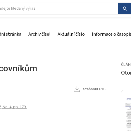
ní stránka
Archiv čísel
Aktuální číslo
Informace o časopi
ČLÁN
acovníkům
Otor
Stáhnout PDF
, No. 4, pp. 179.