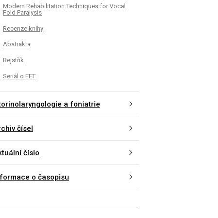
Modern Rehabilitation Techniques for Vocal
Fold Paralysis
Recenze knihy
Abstrakta
Rejstřík
Seriál o EET
torinolaryngologie a foniatrie
chiv čísel
tuální číslo
nformace o časopisu