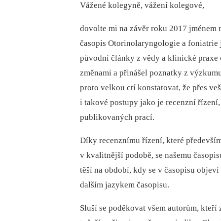
Vážené kolegyně, vážení kolegové,
dovolte mi na závěr roku 2017 jménem r
časopis Otorinolaryngologie a foniatrie j
původní články z vědy a klinické praxe
změnami a přinášel poznatky z výzkumu
proto velkou ctí konstatovat, že přes ve
i takové postupy jako je recenzní řízen
publikovaných prací.
Díky recenznímu řízení, které předevš
v kvalitnější podobě, se našemu časopis
těší na období, kdy se v časopisu objeví
dalším jazykem časopisu.
Sluší se poděkovat všem autorům, kteří z