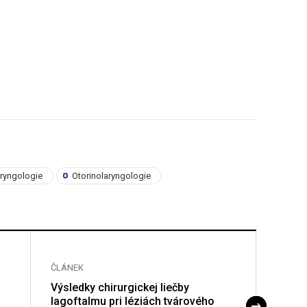
aryngologie
Otorinolaryngologie
ČLÁNEK
ČLÁNE
Výsledky chirurgickej liečby
Chiru
lagoftalmu pri léziách tvárového
– vla