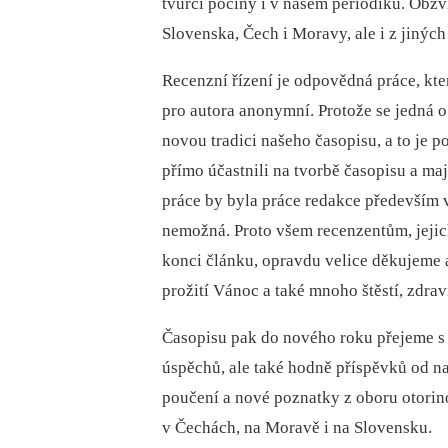
tvůrčí počiny i v našem periodiku. Obzvl
Slovenska, Čech i Moravy, ale i z jiných
Recenzní řízení je odpovědná práce, kte
pro autora anonymní. Protože se jedná 
novou tradici našeho časopisu, a to je 
přímo účastnili na tvorbě časopisu a ma
práce by byla práce redakce především
nemožná. Proto všem recenzentům, jejic
konci článku, opravdu velice děkujeme a
prožití Vánoc a také mnoho štěstí, zdrav
Časopisu pak do nového roku přejeme s
úspěchů, ale také hodně příspěvků od na
poučení a nové poznatky z oboru otorin
v Čechách, na Moravě i na Slovensku.